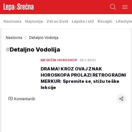
Naslovna
Najnovije
Zdrav život
Lepota i stil
Recepti
Lifestyl
Naslovna
Detaljno Vodolija
#
Detaljno Vodolija
MESEČNI HOROSKOP
25.1.2021.
DRAMA! KROZ OVAJ ZNAK
HOROSKOPA PROLAZI RETROGRADNI
MERKUR: Spremite se, stižu teške
lekcije
Komentariši