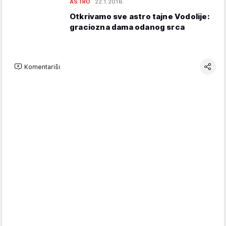
ASTRO
22.1.2016.
Otkrivamo sve astro tajne Vodolije:
graciozna dama odanog srca
Komentariši