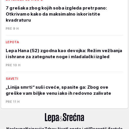
7 grešaka zbog kojih soba izgleda pretrpano:
Otkrivamo kako da maksimalno iskoristite
kvadraturu
PRE 9 H
LEPOTA
Lepa Hana (52) zgodna kao devojka: Režim vežbanja
i ishrane za zategnute noge i mladalački izgled
PRE 10 H
SAVETI
„Linija smrti“ suši cveće, spasite ga: Zbog ove
greške vam biljke venu iako ih redovno zalivate
PRE 11 H
Lepa
Naslovna
Najnovije
Zdrav život
Lepota i stil
Recepti
Lifestyle