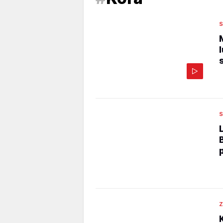
S
S
Z