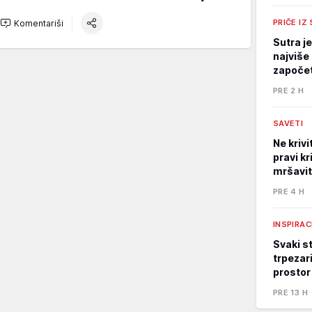
PRIČE IZ
Komentariši
Sutra j
najviše 
započet
PRE 2 H
SAVETI
Ne kriv
pravi kr
mršavi
PRE 4 H
INSPIRAC
Svaki st
trpezari
prostor
PRE 13 H