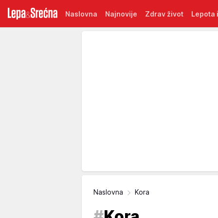
Naslovna
Najnovije
Zdrav život
Lepota i
Naslovna
Kora
#
Kora