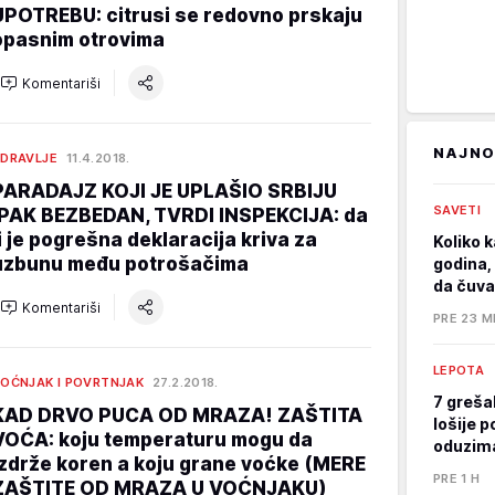
UPOTREBU: citrusi se redovno prskaju
opasnim otrovima
Komentariši
NAJNO
DRAVLJE
11.4.2018.
PARADAJZ KOJI JE UPLAŠIO SRBIJU
SAVETI
IPAK BEZBEDAN, TVRDI INSPEKCIJA: da
li je pogrešna deklaracija kriva za
Koliko k
uzbunu među potrošačima
godina, 
da čuva
Komentariši
PRE 23 M
LEPOTA
OĆNJAK I POVRTNJAK
27.2.2018.
7 greša
KAD DRVO PUCA OD MRAZA! ZAŠTITA
lošije p
VOĆA: koju temperaturu mogu da
oduzima
izdrže koren a koju grane voćke (MERE
PRE 1 H
ZAŠTITE OD MRAZA U VOĆNJAKU)