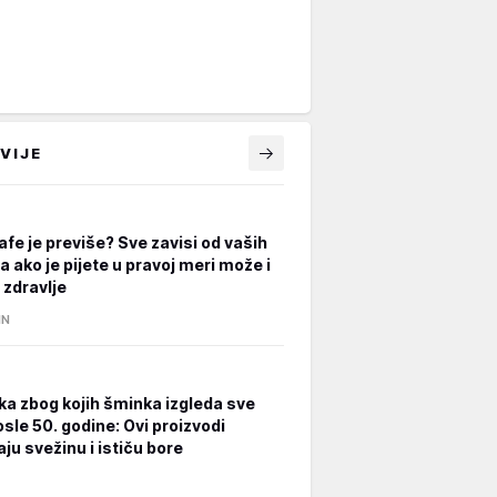
VIJE
afe je previše? Sve zavisi od vaših
a ako je pijete u pravoj meri može i
 zdravlje
IN
ka zbog kojih šminka izgleda sve
osle 50. godine: Ovi proizvodi
ju svežinu i ističu bore