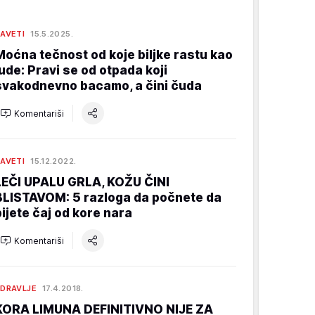
AVETI
15.5.2025.
Moćna tečnost od koje biljke rastu kao
lude: Pravi se od otpada koji
svakodnevno bacamo, a čini čuda
Komentariši
AVETI
15.12.2022.
LEČI UPALU GRLA, KOŽU ČINI
BLISTAVOM: 5 razloga da počnete da
pijete čaj od kore nara
Komentariši
DRAVLJE
17.4.2018.
KORA LIMUNA DEFINITIVNO NIJE ZA