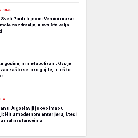
 SRBIJE
e Sveti Pantelejmon: Vernici mu se
mole za zdravlje, a evo šta valja
i
ite godine, ni metabolizam: Ovo je
ivac zašto se lako gojite, a teško
te
IJA
an u Jugoslaviji je ovo imao u
ji: Hit u modernom enterijeru, štedi
 u malim stanovima