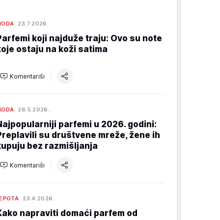
MODA
23.7.2026.
Parfemi koji najduže traju: Ovo su note
koje ostaju na koži satima
Komentariši
MODA
26.5.2026.
Najpopularniji parfemi u 2026. godini:
Preplavili su društvene mreže, žene ih
kupuju bez razmišljanja
Komentariši
EPOTA
23.4.2026.
Kako napraviti domaći parfem od