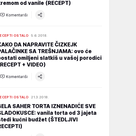
kremom od vanile (RECEPT)
Komentariši
ECEPTI OSTALO
5.6.2018.
KAKO DA NAPRAVITE ČIZKEJK
PALAČINKE SA TREŠNJAMA: ovo će
postati omiljeni slatkiš u vašoj porodici
(RECEPT + VIDEO)
Komentariši
ECEPTI OSTALO
21.3.2018.
BELA SAHER TORTA IZNENADIĆE SVE
SLADOKUSCE: vanila torta od 3 jajeta
štedi kućni budžet (ŠTEDLJIVI
RECEPTI)