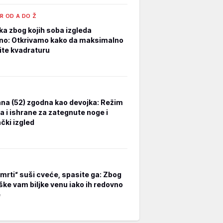
R OD A DO Ž
ka zbog kojih soba izgleda
no: Otkrivamo kako da maksimalno
tite kvadraturu
na (52) zgodna kao devojka: Režim
a i ishrane za zategnute noge i
čki izgled
smrti“ suši cveće, spasite ga: Zbog
ške vam biljke venu iako ih redovno
e