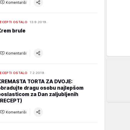
Komentariši
ECEPTI OSTALO
13.9.2019.
Krem brule
Komentariši
ECEPTI OSTALO
7.2.2019.
KREMASTA TORTA ZA DVOJE:
obradujte dragu osobu najlepšom
poslasticom za Dan zaljubljenih
(RECEPT)
Komentariši