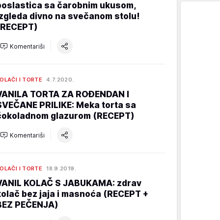
poslastica sa čarobnim ukusom,
izgleda divno na svečanom stolu!
(RECEPT)
Komentariši
OLAČI I TORTE
4.7.2020.
VANILA TORTA ZA ROĐENDAN I
SVEČANE PRILIKE: Meka torta sa
čokoladnom glazurom (RECEPT)
Komentariši
OLAČI I TORTE
18.9.2019.
VANIL KOLAČ S JABUKAMA: zdrav
kolač bez jaja i masnoća (RECEPT +
BEZ PEČENJA)