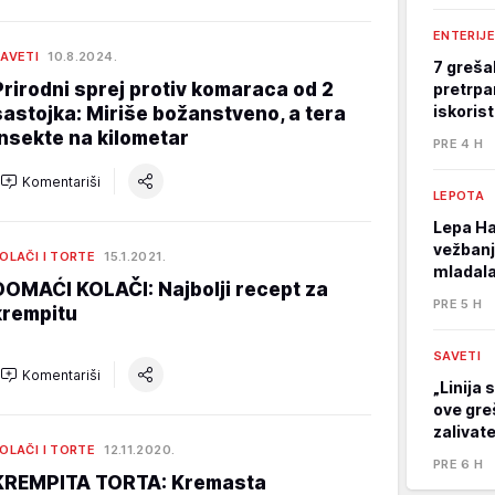
ENTERIJE
AVETI
10.8.2024.
7 greša
Prirodni sprej protiv komaraca od 2
pretrpa
iskoris
sastojka: Miriše božanstveno, a tera
insekte na kilometar
PRE 4 H
Komentariši
LEPOTA
Lepa Ha
vežbanj
OLAČI I TORTE
15.1.2021.
mladala
DOMAĆI KOLAČI: Najbolji recept za
PRE 5 H
krempitu
SAVETI
Komentariši
„Linija 
ove gre
zalivat
OLAČI I TORTE
12.11.2020.
PRE 6 H
KREMPITA TORTA: Kremasta