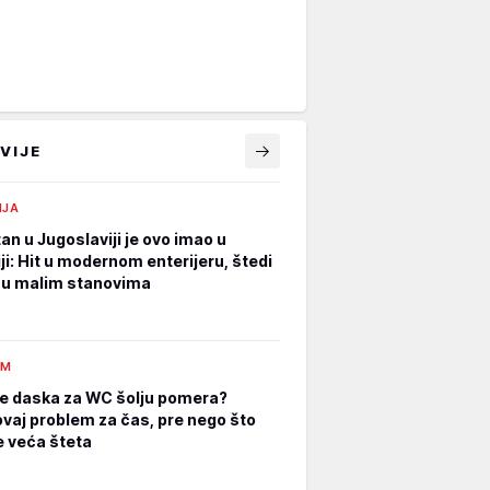
VIJE
IJA
an u Jugoslaviji je ovo imao u
ji: Hit u modernom enterijeru, štedi
 u malim stanovima
AM
e daska za WC šolju pomera?
ovaj problem za čas, pre nego što
 veća šteta