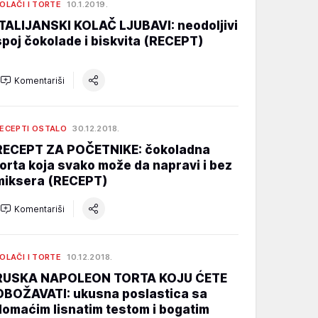
OLAČI I TORTE
10.1.2019.
ITALIJANSKI KOLAČ LJUBAVI: neodoljivi
spoj čokolade i biskvita (RECEPT)
Komentariši
ECEPTI OSTALO
30.12.2018.
RECEPT ZA POČETNIKE: čokoladna
torta koja svako može da napravi i bez
miksera (RECEPT)
Komentariši
OLAČI I TORTE
10.12.2018.
RUSKA NAPOLEON TORTA KOJU ĆETE
OBOŽAVATI: ukusna poslastica sa
domaćim lisnatim testom i bogatim