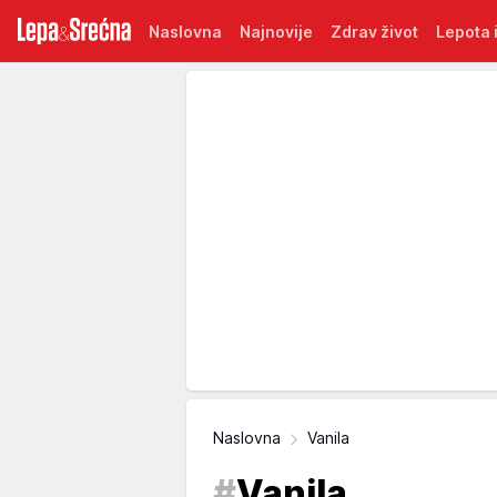
Naslovna
Najnovije
Zdrav život
Lepota i
Naslovna
Vanila
#
Vanila