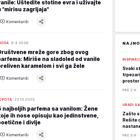
vanile: Uštedite stotine evra i uživajte
u "mirisu zagrljaja"
Komentariši
MODA
6.4.2026.
NAJNO
Društvene mreže gore zbog ovog
parfema: Miriše na sladoled od vanile
INSPIRAC
preliven karamelom i svi ga žele
Svaki st
trpezari
Komentariši
prostor
PRE 2 H
EPOTA
23.10.2025.
URADI S
5 najboljih parfema sa vanilom: Žene
Zašto s
koje ih nose opisuju kao jedinstvene,
Rešite 
poetične i divlje
nastane
Komentariši
PRE 3 H