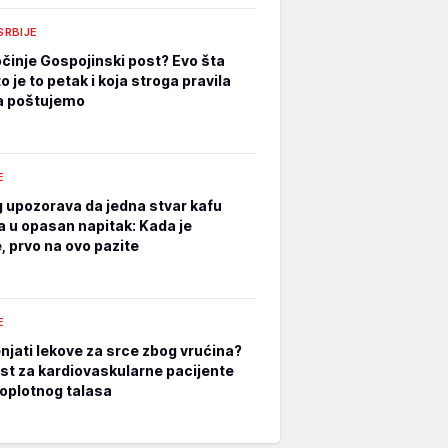
 SRBIJE
činje Gospojinski post? Evo šta
o je to petak i koja stroga pravila
a poštujemo
E
 upozorava da jedna stvar kafu
a u opasan napitak: Kada je
, prvo na ovo pazite
E
enjati lekove za srce zbog vrućina?
t za kardiovaskularne pacijente
oplotnog talasa