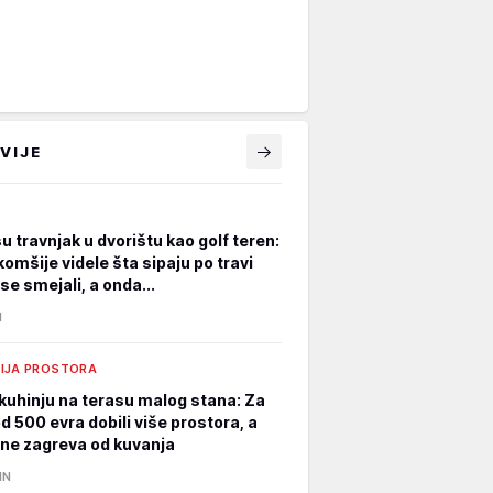
VIJE
su travnjak u dvorištu kao golf teren:
omšije videle šta sipaju po travi
se smejali, a onda...
N
IJA PROSTORA
i kuhinju na terasu malog stana: Za
d 500 evra dobili više prostora, a
ne zagreva od kuvanja
IN