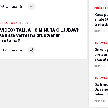
Komentariši
PRIČE IZ
Kada po
znači št
SIHOLOGIJA
8.3.2016.
treba d
(VIDEO) TALIJA - 8 MINUTA O LJUBAVI:
PRE 1 H
Da li ste verni i na društvenim
mrežama?
ZDRAVLJ
Onkolog
Komentariši
pretvar
skuvate
PRE 1 H
ZDRAVLJ
Da li m
Opasnos
tokom t
PRE 2 H