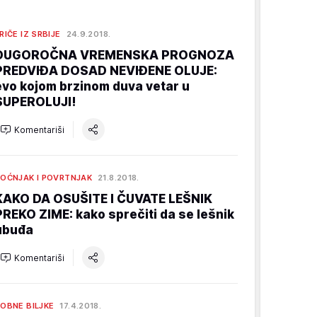
RIČE IZ SRBIJE
24.9.2018.
DUGOROČNA VREMENSKA PROGNOZA
PREDVIĐA DOSAD NEVIĐENE OLUJE:
evo kojom brzinom duva vetar u
SUPEROLUJI!
Komentariši
OĆNJAK I POVRTNJAK
21.8.2018.
KAKO DA OSUŠITE I ČUVATE LEŠNIK
PREKO ZIME: kako sprečiti da se lešnik
ubuđa
Komentariši
OBNE BILJKE
17.4.2018.