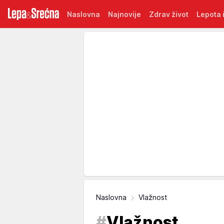
Naslovna
Najnovije
Zdrav život
Lepota i
Naslovna
Vlažnost
#
Vlažnost