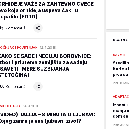
ORHIDEJE VAŽE ZA ZAHTEVNO CVEĆE:
evo koja orhideja uspeva čak i u
kupatilu (FOTO)
Komentariši
NAJNO
OĆNJAK I POVRTNJAK
12.4.2018.
SAVETI
KAKO SE SADE I NEGUJU BOROVNICE:
izbor i priprema zemljišta za sadnju
Sredili 
(SAVETI I MERE SUZBIJANJA
Kad su k
prvo su 
ŠTETOČINA)
PRE 8 MI
Komentariši
ADAPTAC
Izbacil
SIHOLOGIJA
14.3.2016.
manje o
(VIDEO) TALIJA – 8 MINUTA O LJUBAVI:
dom se 
Kojeg žanra je vaš ljubavni život?
PRE 39 M