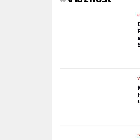
P
V
S