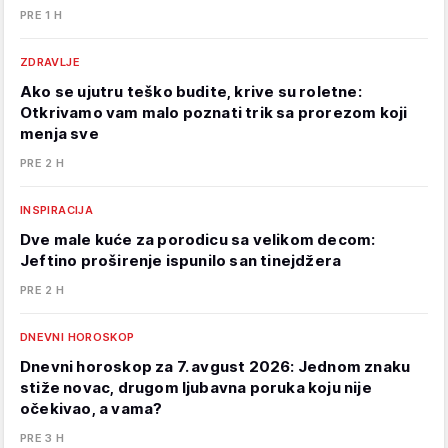
PRE 1 H
ZDRAVLJE
Ako se ujutru teško budite, krive su roletne:
Otkrivamo vam malo poznati trik sa prorezom koji
menja sve
PRE 2 H
INSPIRACIJA
Dve male kuće za porodicu sa velikom decom:
Jeftino proširenje ispunilo san tinejdžera
PRE 2 H
DNEVNI HOROSKOP
Dnevni horoskop za 7. avgust 2026: Jednom znaku
stiže novac, drugom ljubavna poruka koju nije
očekivao, a vama?
PRE 3 H