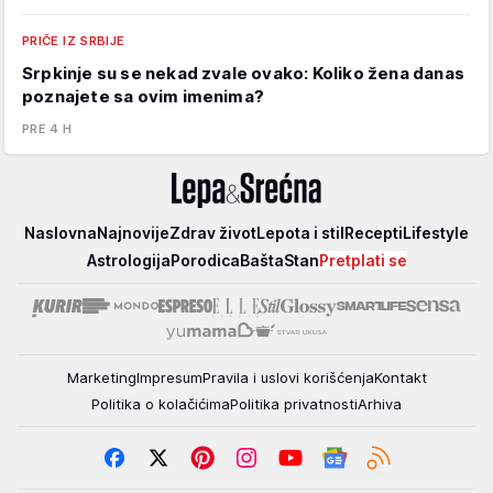
PRIČE IZ SRBIJE
Srpkinje su se nekad zvale ovako: Koliko žena danas
poznajete sa ovim imenima?
PRE 4 H
Lepa
Naslovna
Najnovije
Zdrav život
Lepota i stil
Recepti
Lifestyle
i
Astrologija
Porodica
Bašta
Stan
Pretplati se
srećna
Marketing
Impresum
Pravila i uslovi korišćenja
Kontakt
Politika o kolačićima
Politika privatnosti
Arhiva