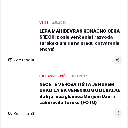
VESTI
2.5.2018.
LEPA MAHIDEVRAN KONAČNO ČEKA
SREĆU: posle venčanja i razvoda,
turska glumica na pragu ostvarenja
snova!
Komentariši
LJUBAVNE PRIČE
30.11.2017.
NEĆETE VEROVATI ŠTA JE HUREM
URADILA SA VERENIKOM U DUBAIJU:
da li je lepa glumica Merjem Uzerli
zaboravila Tursku (FOTO)
Komentariši