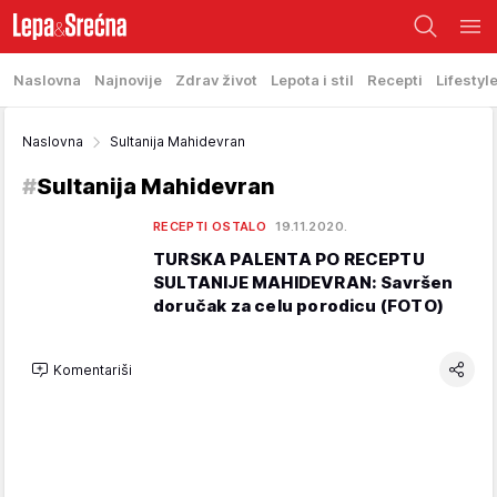
Naslovna
Najnovije
Zdrav život
Lepota i stil
Recepti
Lifestyl
Naslovna
Sultanija Mahidevran
#
Sultanija Mahidevran
RECEPTI OSTALO
19.11.2020.
TURSKA PALENTA PO RECEPTU
SULTANIJE MAHIDEVRAN: Savršen
doručak za celu porodicu (FOTO)
Komentariši