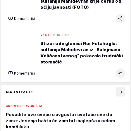
sultanija Mahidevran krije ćerku od
očiju javnosti (FOTO)
Komentariši
VESTI
6.10.2015.
Stižu rode glumici Nur Fetahoglu:
sultanija Mahidevran iz "Sulejmana
Veličanstvenog" pokazala trudnički
stomačić
Komentariši
NAJNOVIJE
UREĐENJE DVORIŠTA
Posadite ovo cveće u avgustu i cvetaće sve do
zime: Jesenja bašta će vam biti najlepša u celom
komšiluku