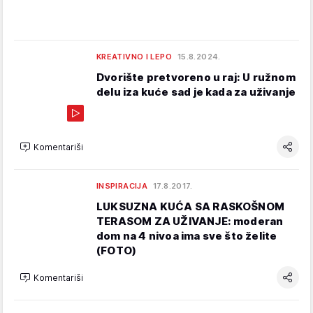
KREATIVNO I LEPO
15.8.2024.
Dvorište pretvoreno u raj: U ružnom
delu iza kuće sad je kada za uživanje
Komentariši
INSPIRACIJA
17.8.2017.
LUKSUZNA KUĆA SA RASKOŠNOM
TERASOM ZA UŽIVANJE: moderan
dom na 4 nivoa ima sve što želite
(FOTO)
Komentariši