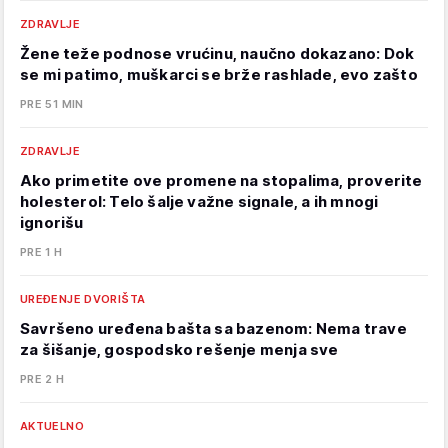
ZDRAVLJE
Žene teže podnose vrućinu, naučno dokazano: Dok
se mi patimo, muškarci se brže rashlade, evo zašto
PRE 51 MIN
ZDRAVLJE
Ako primetite ove promene na stopalima, proverite
holesterol: Telo šalje važne signale, a ih mnogi
ignorišu
PRE 1 H
UREĐENJE DVORIŠTA
Savršeno uređena bašta sa bazenom: Nema trave
za šišanje, gospodsko rešenje menja sve
PRE 2 H
AKTUELNO