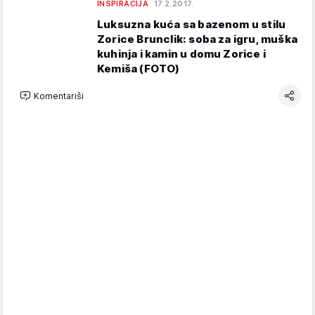
INSPIRACIJA
17.2.2017.
Luksuzna kuća sa bazenom u stilu
Zorice Brunclik: soba za igru, muška
kuhinja i kamin u domu Zorice i
Kemiša (FOTO)
Komentariši