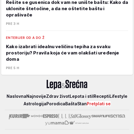
Rešite se gusenica dok vam ne unište baštu: Kako da
uklonite štetočine, a da ne oštetite baštu i
oprašivače
PRE 3 H
ENTERIJER OD A DO Ž
Kako izabrati idealnu veličinu tepiha za svaku
prostoriju? Pravila koja će vam olakšati uređenje
doma
PRE 5 H
Lepa
Naslovna
Najnovije
Zdrav život
Lepota i stil
Recepti
Lifestyle
i
Astrologija
Porodica
Bašta
Stan
Pretplati se
srećna