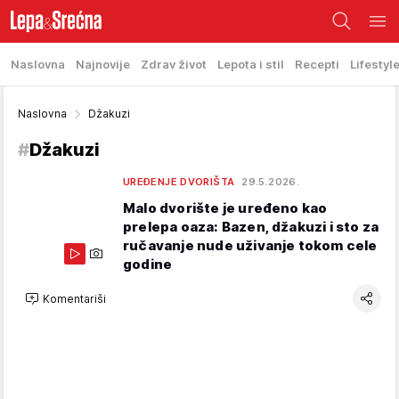
Naslovna
Najnovije
Zdrav život
Lepota i stil
Recepti
Lifestyl
Naslovna
Džakuzi
#
Džakuzi
UREĐENJE DVORIŠTA
29.5.2026.
Malo dvorište je uređeno kao
prelepa oaza: Bazen, džakuzi i sto za
ručavanje nude uživanje tokom cele
godine
Komentariši