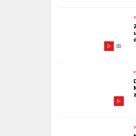
S
P
S