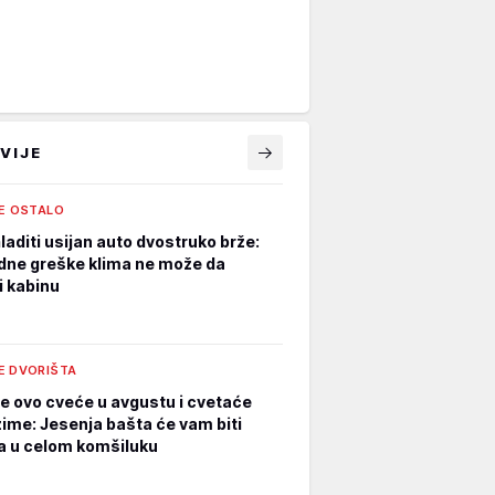
VIJE
LE OSTALO
laditi usijan auto dvostruko brže:
dne greške klima ne može da
i kabinu
E DVORIŠTA
e ovo cveće u avgustu i cvetaće
zime: Jesenja bašta će vam biti
a u celom komšiluku