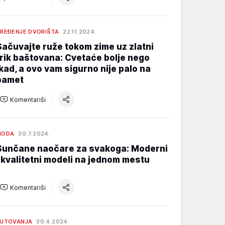
REĐENJE DVORIŠTA
22.11.2024.
Sačuvajte ruže tokom zime uz zlatni
trik baštovana: Cvetaće bolje nego
ikad, a ovo vam sigurno nije palo na
pamet
Komentariši
MODA
30.7.2024.
Sunčane naočare za svakoga: Moderni
i kvalitetni modeli na jednom mestu
Komentariši
PUTOVANJA
30.4.2024.