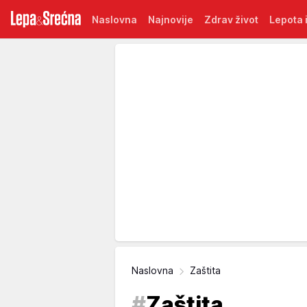
Naslovna
Najnovije
Zdrav život
Lepota i
Naslovna
Zaštita
#
Zaštita