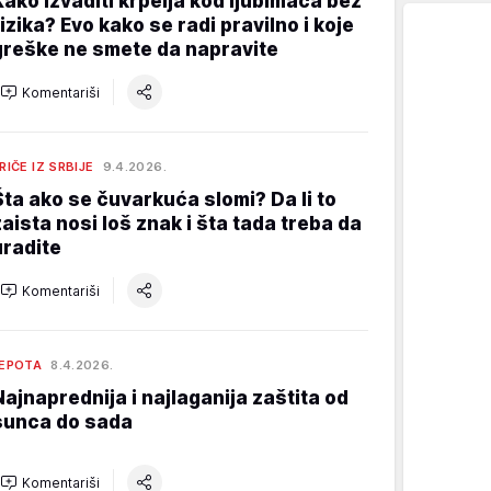
Kako izvaditi krpelja kod ljubimaca bez
rizika? Evo kako se radi pravilno i koje
greške ne smete da napravite
Komentariši
RIČE IZ SRBIJE
9.4.2026.
Šta ako se čuvarkuća slomi? Da li to
zaista nosi loš znak i šta tada treba da
uradite
Komentariši
EPOTA
8.4.2026.
Najnaprednija i najlaganija zaštita od
sunca do sada
Komentariši