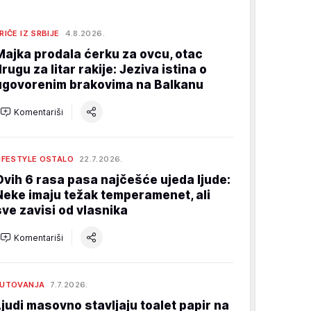
RIČE IZ SRBIJE
4.8.2026.
Majka prodala ćerku za ovcu, otac
drugu za litar rakije: Jeziva istina o
ugovorenim brakovima na Balkanu
Komentariši
IFESTYLE OSTALO
22.7.2026.
Ovih 6 rasa pasa najčešće ujeda ljude:
Neke imaju težak temperamenet, ali
sve zavisi od vlasnika
Komentariši
PUTOVANJA
7.7.2026.
Ljudi masovno stavljaju toalet papir na