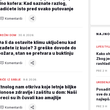
dno kofera: Kad saznate razlog,
radićete isto pred svako putovanje
Komentariši
NAJNO
REĆNI DOM
30.6.2026.
Da li da ostavite klimu uključenu kad
LIFESTY
izađete iz kuće? 3 greške dovode do
požara, stan se pretvara u buktinju
Kako oh
Zbog je
Komentariši
rashlad
PRE 2 H
RIČE IZ SRBIJE
9.6.2026.
UREĐENJ
Etnolog nam otkriva koje letnje biljke
Posadit
donose zdravlje i zaštitu u dom: Naši
sve do 
preci su ih čuvali kao amajlije
najlepš
PRE 3 H
Komentariši