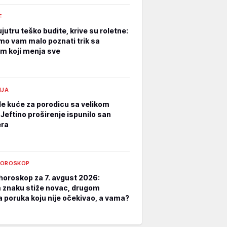
E
jutru teško budite, krive su roletne:
mo vam malo poznati trik sa
m koji menja sve
IJA
e kuće za porodicu sa velikom
Jeftino proširenje ispunilo san
era
HOROSKOP
horoskop za 7. avgust 2026:
znaku stiže novac, drugom
a poruka koju nije očekivao, a vama?