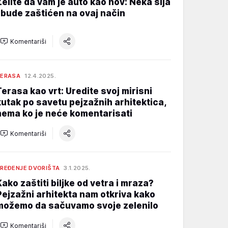
Želite da vam je auto kao nov: Neka sija
i bude zaštićen na ovaj način
Komentariši
TERASA
12.4.2025.
Terasa kao vrt: Uredite svoj mirisni
kutak po savetu pejzažnih arhitektica,
nema ko je neće komentarisati
Komentariši
REĐENJE DVORIŠTA
3.1.2025.
Kako zaštiti biljke od vetra i mraza?
Pejzažni arhitekta nam otkriva kako
možemo da sačuvamo svoje zelenilo
Komentariši