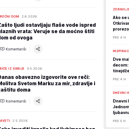
ZDRAVLJ
REĆNI DOM
2.6.2026.
Ako se u
Otkriva
Zašto ljudi ostavljaju flaše vode ispred
prorezo
ulaznih vrata: Veruje se da moćno štiti
dom od ovoga
PRE 4 H
Komentariši
INSPIRAC
Dve mal
decom: 
RIČE IZ SRBIJE
8.5.2026.
tinejdž
Danas obavezno izgovorite ove reči:
PRE 4 H
Molitva Svetom Marku za mir, zdravlje i
zaštitu doma
DNEVNI 
Dnevni 
Komentariši
Jednom 
ljubavn
AVETI
2.5.2026.
PRE 5 H