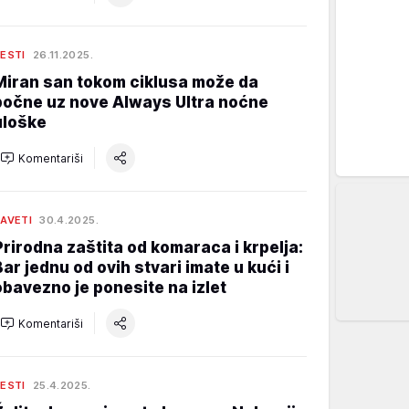
ESTI
26.11.2025.
Miran san tokom ciklusa može da
počne uz nove Always Ultra noćne
uloške
Komentariši
AVETI
30.4.2025.
Prirodna zaštita od komaraca i krpelja:
Bar jednu od ovih stvari imate u kući i
obavezno je ponesite na izlet
Komentariši
ESTI
25.4.2025.