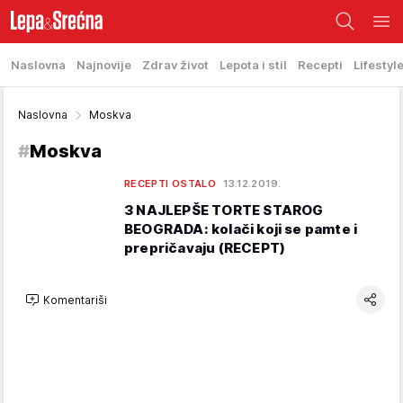
Naslovna
Najnovije
Zdrav život
Lepota i stil
Recepti
Lifestyl
Naslovna
Moskva
#
Moskva
RECEPTI OSTALO
13.12.2019.
3 NAJLEPŠE TORTE STAROG
BEOGRADA: kolači koji se pamte i
prepričavaju (RECEPT)
Komentariši