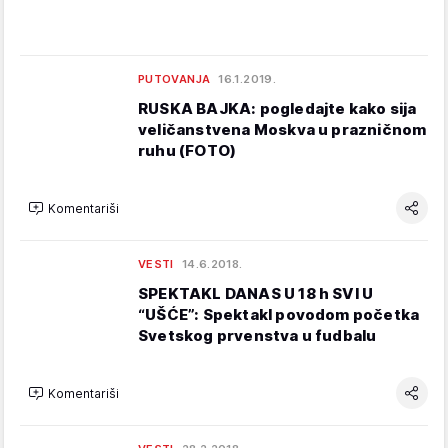
PUTOVANJA
16.1.2019.
RUSKA BAJKA: pogledajte kako sija
veličanstvena Moskva u prazničnom
ruhu (FOTO)
Komentariši
VESTI
14.6.2018.
SPEKTAKL DANAS U 18 h SVI U
“UŠĆE”: Spektakl povodom početka
Svetskog prvenstva u fudbalu
Komentariši