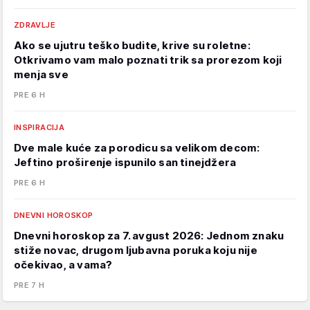
ZDRAVLJE
Ako se ujutru teško budite, krive su roletne:
Otkrivamo vam malo poznati trik sa prorezom koji
menja sve
PRE 6 H
INSPIRACIJA
Dve male kuće za porodicu sa velikom decom:
Jeftino proširenje ispunilo san tinejdžera
PRE 6 H
DNEVNI HOROSKOP
Dnevni horoskop za 7. avgust 2026: Jednom znaku
stiže novac, drugom ljubavna poruka koju nije
očekivao, a vama?
PRE 7 H