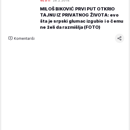
VESTI
28.2.2018.
MILOŠ BIKOVIĆ PRVI PUT OTKRIO
TAJNU IZ PRIVATNOG ŽIVOTA: evo
šta je srpski glumac izgubio i o čemu
ne želi da razmišlja (FOTO)
Komentariši