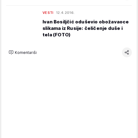
VESTI
12.4.2016.
Ivan Bosiljčić oduševio obožavaoce
slikama iz Rusije: čeličenje duše i
tela (FOTO)
Komentariši