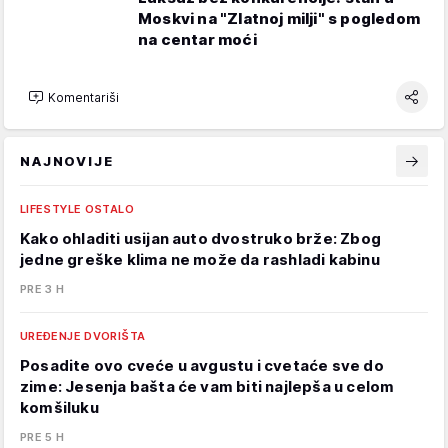
Moskvi na "Zlatnoj milji" s pogledom
na centar moći
Komentariši
NAJNOVIJE
LIFESTYLE OSTALO
Kako ohladiti usijan auto dvostruko brže: Zbog
jedne greške klima ne može da rashladi kabinu
PRE 3 H
UREĐENJE DVORIŠTA
Posadite ovo cveće u avgustu i cvetaće sve do
zime: Jesenja bašta će vam biti najlepša u celom
komšiluku
PRE 5 H