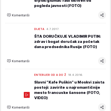
srpski glumac radi skriven od
pogleda javnosti (FOTO)
Komentariši
DIJETA
4.7.2017.
ŠTA DORUČKUJE VLADIMIR PUTIN:
zdrav i bogat doručak za početak
dana predsednika Rusije (FOTO)
Komentariši
ENTERIJER OD A DO Ž
18.4.2016.
Slavni "Kafe Puškin" u Moskvi zaista
postoji: zavirite u najromantičnije
mesto francuske šansone (FOTO,
VIDEO)
Komentariši