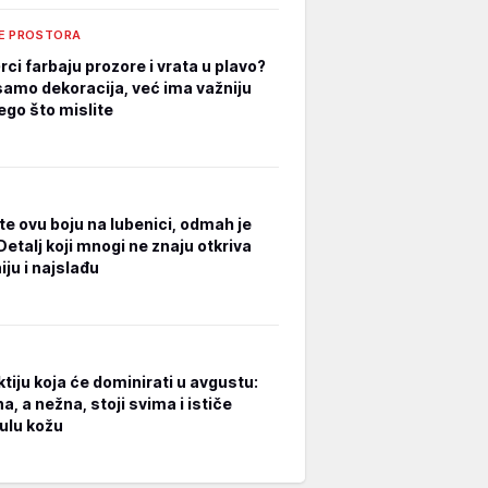
E PROSTORA
ci farbaju prozore i vrata u plavo?
 samo dekoracija, već ima važniju
ego što mislite
te ovu boju na lubenici, odmah je
Detalj koji mnogi ne znaju otkriva
ju i najslađu
tiju koja će dominirati u avgustu:
, a nežna, stoji svima i ističe
ulu kožu