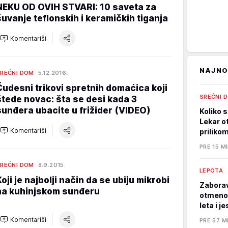
NEKU OD OVIH STVARI: 10 saveta za
čuvanje teflonskih i keramičkih tiganja
Komentariši
NAJNO
REĆNI DOM
5.12.2016.
Čudesni trikovi spretnih domaćica koji
SREĆNI 
štede novac: šta se desi kada 3
sunđera ubacite u frižider (VIDEO)
Koliko s
Lekar o
Komentariši
priliko
PRE 15 M
REĆNI DOM
8.9.2015.
LEPOTA
Koji je najbolji način da se ubiju mikrobi
Zaborav
na kuhinjskom sunđeru
otmeno, 
leta i j
Komentariši
PRE 57 M