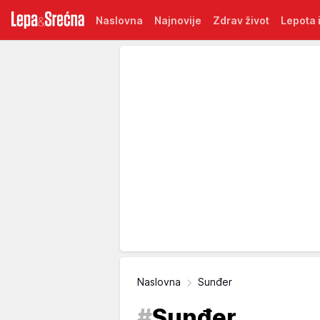
Naslovna
Najnovije
Zdrav život
Lepota i
Naslovna
Sunđer
#
Sunđer