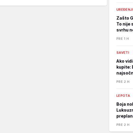
UREĐENJ
Zašto Gr
To nije
svrhu n
PRE 1 H
SAVETI
Ako vidi
kupite: 
najsočni
PRE 2 H
LEPOTA
Boja nok
Luksuzna
preplan
PRE 2 H