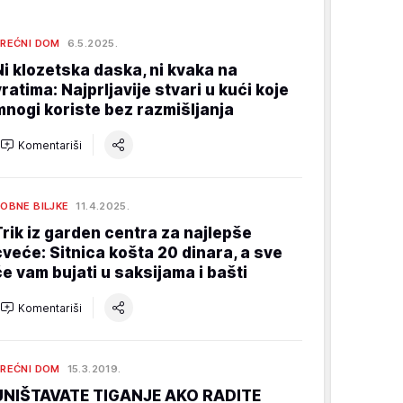
REĆNI DOM
6.5.2025.
Ni klozetska daska, ni kvaka na
vratima: Najprljavije stvari u kući koje
mnogi koriste bez razmišljanja
Komentariši
OBNE BILJKE
11.4.2025.
Trik iz garden centra za najlepše
cveće: Sitnica košta 20 dinara, a sve
će vam bujati u saksijama i bašti
Komentariši
REĆNI DOM
15.3.2019.
UNIŠTAVATE TIGANJE AKO RADITE