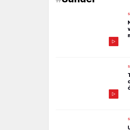
S
S
S