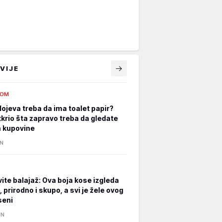
VIJE
DOM
lojeva treba da ima toalet papir?
tkrio šta zapravo treba da gledate
m kupovine
IN
ite balajaž: Ova boja kose izgleda
prirodno i skupo, a svi je žele ovog
eseni
IN