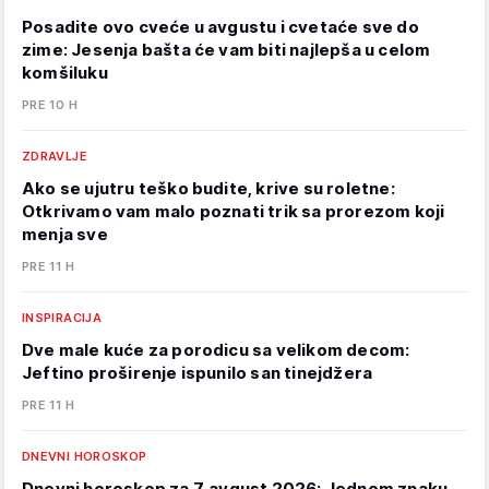
Posadite ovo cveće u avgustu i cvetaće sve do
zime: Jesenja bašta će vam biti najlepša u celom
komšiluku
PRE 10 H
ZDRAVLJE
Ako se ujutru teško budite, krive su roletne:
Otkrivamo vam malo poznati trik sa prorezom koji
menja sve
PRE 11 H
INSPIRACIJA
Dve male kuće za porodicu sa velikom decom:
Jeftino proširenje ispunilo san tinejdžera
PRE 11 H
DNEVNI HOROSKOP
Dnevni horoskop za 7. avgust 2026: Jednom znaku