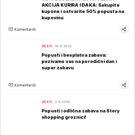
AKCIJA KURIRA I ĐAKA: Sakupite
kupone i ostvarite 50% popusta na
kupovinu
Komentariši
VESTI
18.9.2015.
Popusti i besplatna zabava:
pozivamo vas na porodični dan i
super zabavu
Komentariši
VESTI
2.9.2015.
Popusti i odlična zabava na Story
shopping groznici!