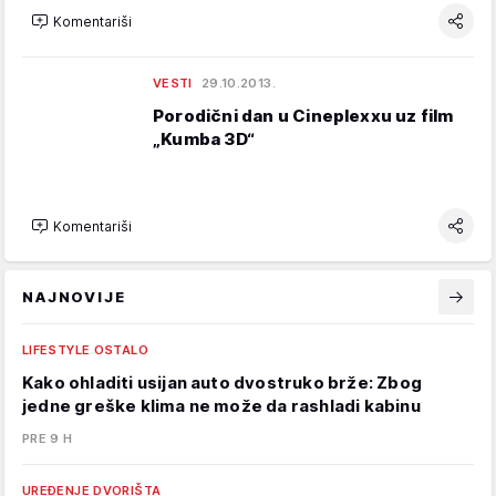
Komentariši
VESTI
29.10.2013.
Porodični dan u Cineplexxu uz film
„Kumba 3D“
Komentariši
NAJNOVIJE
LIFESTYLE OSTALO
Kako ohladiti usijan auto dvostruko brže: Zbog
jedne greške klima ne može da rashladi kabinu
PRE 9 H
UREĐENJE DVORIŠTA