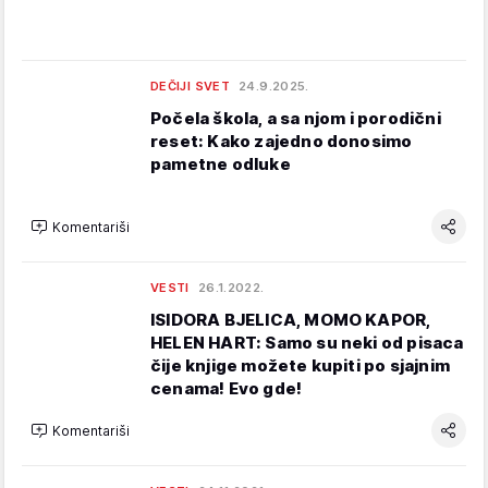
DEČIJI SVET
24.9.2025.
Počela škola, a sa njom i porodični
reset: Kako zajedno donosimo
pametne odluke
Komentariši
VESTI
26.1.2022.
ISIDORA BJELICA, MOMO KAPOR,
HELEN HART: Samo su neki od pisaca
čije knjige možete kupiti po sjajnim
cenama! Evo gde!
Komentariši