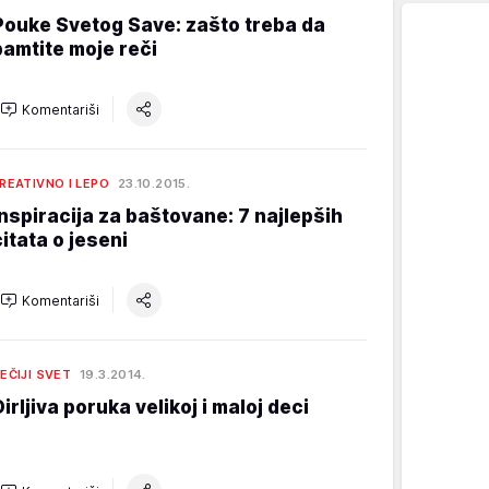
Pouke Svetog Save: zašto treba da
pamtite moje reči
Komentariši
REATIVNO I LEPO
23.10.2015.
Inspiracija za baštovane: 7 najlepših
citata o jeseni
Komentariši
EČIJI SVET
19.3.2014.
Dirljiva poruka velikoj i maloj deci