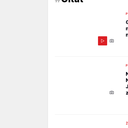
P
P
Ž