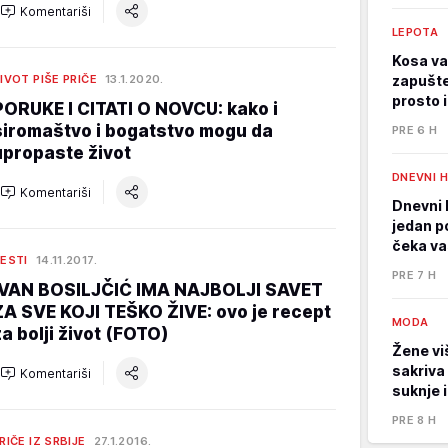
Komentariši
LEPOTA
Kosa va
IVOT PIŠE PRIČE
13.1.2020.
zapušte
prosto 
PORUKE I CITATI O NOVCU: kako i
siromaštvo i bogatstvo mogu da
PRE 6 H
upropaste život
DNEVNI 
Komentariši
Dnevni 
jedan p
čeka va
ESTI
14.11.2017.
PRE 7 H
IVAN BOSILJČIĆ IMA NAJBOLJI SAVET
ZA SVE KOJI TEŠKO ŽIVE: ovo je recept
MODA
za bolji život (FOTO)
Žene viš
sakriva
Komentariši
suknje 
PRE 8 H
RIČE IZ SRBIJE
27.1.2016.