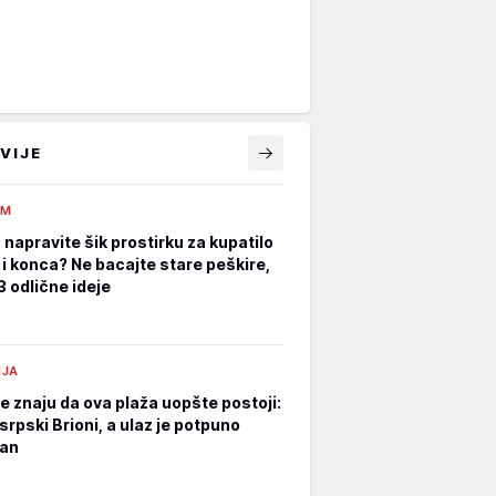
VIJE
AM
 napravite šik prostirku za kupatilo
 i konca? Ne bacajte stare peškire,
 odlične ideje
NJA
e znaju da ova plaža uopšte postoji:
srpski Brioni, a ulaz je potpuno
tan