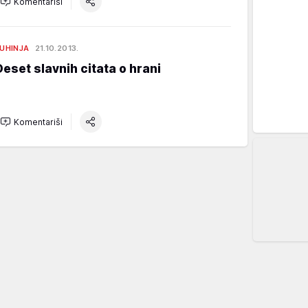
Komentariši
UHINJA
21.10.2013.
Deset slavnih citata o hrani
Komentariši