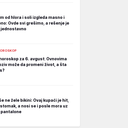
m od hlora i soli izgleda masno i
no: Ovde svi grešimo, a rešenje je
i jednostavno
HOROSKOP
horoskop za 6. avgust: Ovnovima
oziv može da promeni život, a šta
s?
e ne žele bikini: Ovaj kupaći je hit,
 stomak, a nosi se i posle mora uz
i pantalone