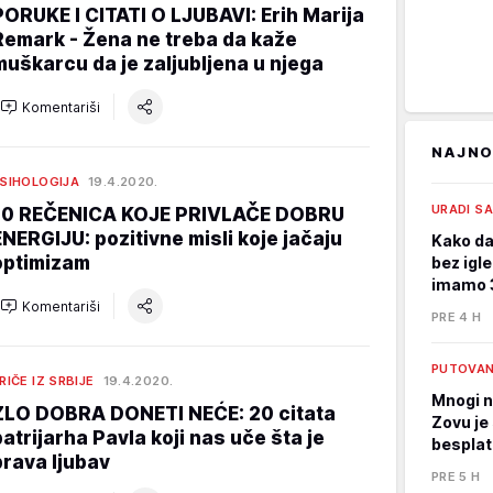
PORUKE I CITATI O LJUBAVI: Erih Marija
Remark - Žena ne treba da kaže
muškarcu da je zaljubljena u njega
Komentariši
NAJNO
SIHOLOGIJA
19.4.2020.
URADI S
10 REČENICA KOJE PRIVLAČE DOBRU
ENERGIJU: pozitivne misli koje jačaju
Kako da
optimizam
bez igle
imamo 3
Komentariši
PRE 4 H
PUTOVA
RIČE IZ SRBIJE
19.4.2020.
Mnogi n
ZLO DOBRA DONETI NEĆE: 20 citata
Zovu je 
patrijarha Pavla koji nas uče šta je
bespla
prava ljubav
PRE 5 H