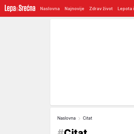
Naslovna
Najnovije
Zdrav život
Lepota i
Naslovna
Citat
#
Citat