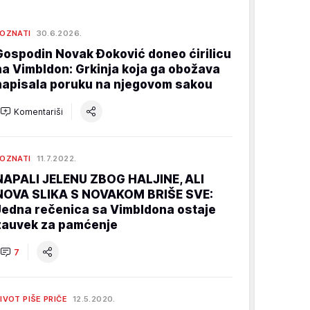
OZNATI
30.6.2026.
Gospodin Novak Đoković doneo ćirilicu
na Vimbldon: Grkinja koja ga obožava
napisala poruku na njegovom sakou
Komentariši
OZNATI
11.7.2022.
NAPALI JELENU ZBOG HALJINE, ALI
NOVA SLIKA S NOVAKOM BRIŠE SVE:
Jedna rečenica sa Vimbldona ostaje
zauvek za pamćenje
7
IVOT PIŠE PRIČE
12.5.2020.