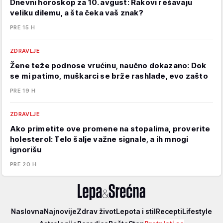
Dnevni horoskop za 10. avgust: Rakovi rešavaju
veliku dilemu, a šta čeka vaš znak?
PRE 15 H
ZDRAVLJE
Žene teže podnose vrućinu, naučno dokazano: Dok
se mi patimo, muškarci se brže rashlade, evo zašto
PRE 19 H
ZDRAVLJE
Ako primetite ove promene na stopalima, proverite
holesterol: Telo šalje važne signale, a ih mnogi
ignorišu
PRE 20 H
Lepa
Naslovna
Najnovije
Zdrav život
Lepota i stil
Recepti
Lifestyle
i