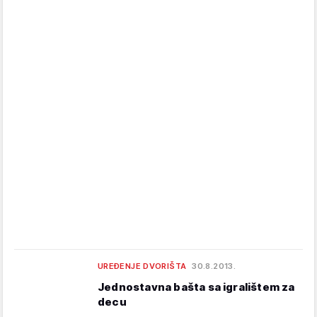
UREĐENJE DVORIŠTA
30.8.2013.
Jednostavna bašta sa igralištem za
decu