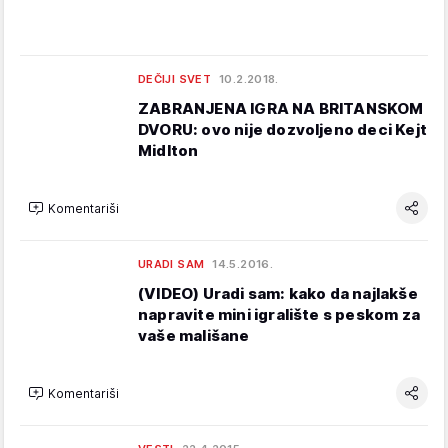
DEČIJI SVET
10.2.2018.
ZABRANJENA IGRA NA BRITANSKOM
DVORU: ovo nije dozvoljeno deci Kejt
Midlton
Komentariši
URADI SAM
14.5.2016.
(VIDEO) Uradi sam: kako da najlakše
napravite mini igralište s peskom za
vaše mališane
Komentariši