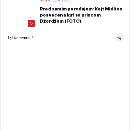
VESTI
22.4.2015.
Pred samim porođajem: Kejt Midlton
posvećena igri sa princom
Džordžom (FOTO)
Komentariši