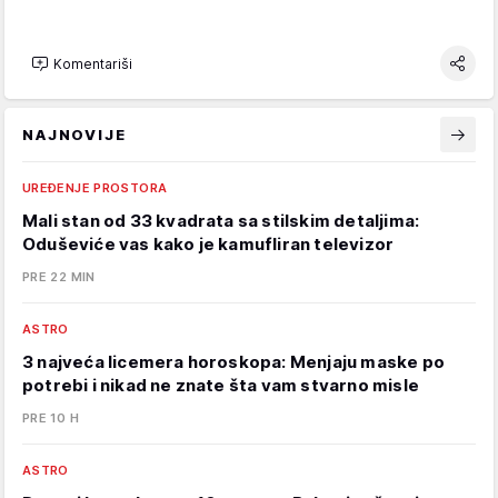
Komentariši
NAJNOVIJE
UREĐENJE PROSTORA
Mali stan od 33 kvadrata sa stilskim detaljima:
Oduševiće vas kako je kamufliran televizor
PRE 22 MIN
ASTRO
3 najveća licemera horoskopa: Menjaju maske po
potrebi i nikad ne znate šta vam stvarno misle
PRE 10 H
ASTRO