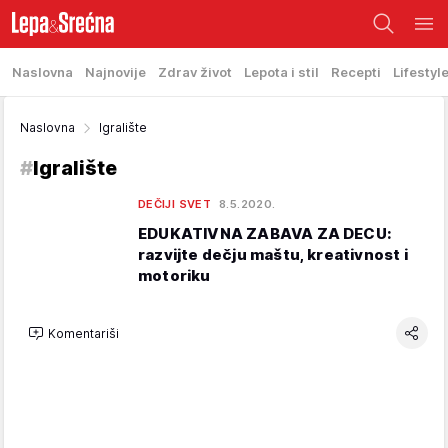
Naslovna
Najnovije
Zdrav život
Lepota i stil
Recepti
Lifestyl
Naslovna
Igralište
#
Igralište
DEČIJI SVET
8.5.2020.
EDUKATIVNA ZABAVA ZA DECU:
razvijte dečju maštu, kreativnost i
motoriku
Komentariši