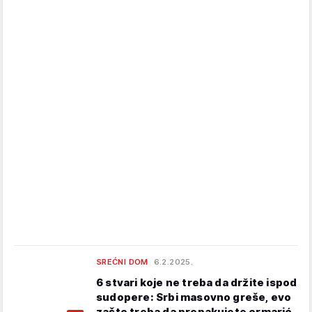
SREĆNI DOM
6.2.2025.
6 stvari koje ne treba da držite ispod
sudopere: Srbi masovno greše, evo
zašto treba da prepakujete ormarić