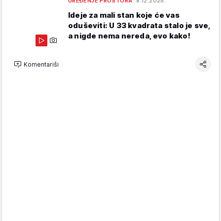
UREĐENJE PROSTORA
8.12.2025.
Ideje za mali stan koje će vas
oduševiti: U 33 kvadrata stalo je sve,
a nigde nema nereda, evo kako!
Komentariši