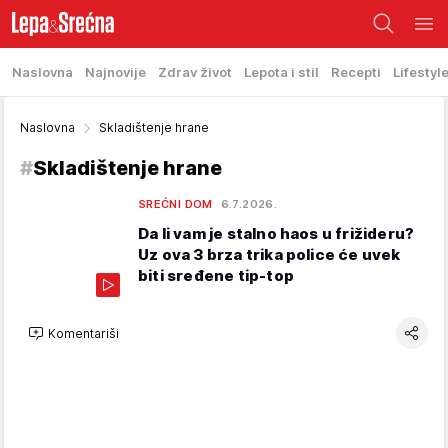
Naslovna
Najnovije
Zdrav život
Lepota i stil
Recepti
Lifestyl
Naslovna
Skladištenje hrane
#
Skladištenje hrane
SREĆNI DOM
6.7.2026.
Da li vam je stalno haos u frižideru?
Uz ova 3 brza trika police će uvek
biti sređene tip-top
Komentariši