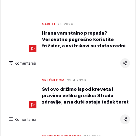
SAVETI
7.5.2026.
Hrana vam stalno propada?
Verovatno pogrešno koristite
frižider, a ovi trikovi su zlata vredni
Komentariši
SREĆNI DOM
29.4.2026.
Svi ovo držimo ispod kreveta i
pravimo veliku grešku: Strada
zdravlje, a na duši ostaje težak teret
Komentariši