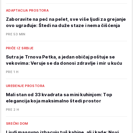
ADAPTACIJA PROSTORA
Zaboravite na peć na pelet, sve više ljudi za grejanje
ovo ugrađuje: Štedi na duže staze i nema čišćenja
PRE 53 MIN
PRIČE IZ SRBIJE
Sutra je Trnova Petka, a jedan običaj poštuje se
vekovima: Veruje se da donosi zdravlje i mir u kuću
PRE 1 H
UREĐENJE PROSTORA
Mali stan od 33 kvadrata sa mini kuhinjom: Top
elegancija koja maksimalno štedi prostor
PRE 2 H
SREĆNI DOM
Ljudi masovno izbacuju tuš kabine, ali i kade: Novi