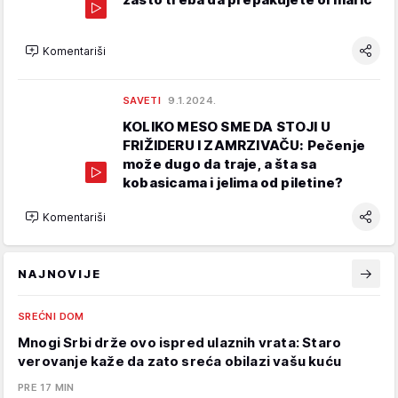
Komentariši
SAVETI
9.1.2024.
KOLIKO MESO SME DA STOJI U
FRIŽIDERU I ZAMRZIVAČU: Pečenje
može dugo da traje, a šta sa
kobasicama i jelima od piletine?
Komentariši
NAJNOVIJE
SREĆNI DOM
Mnogi Srbi drže ovo ispred ulaznih vrata: Staro
verovanje kaže da zato sreća obilazi vašu kuću
PRE 17 MIN