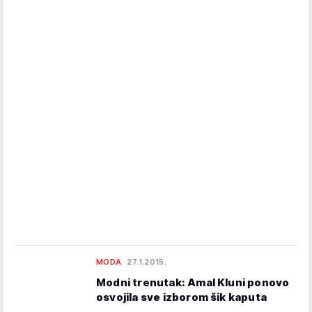
MODA
27.1.2015.
Modni trenutak: Amal Kluni ponovo
osvojila sve izborom šik kaputa