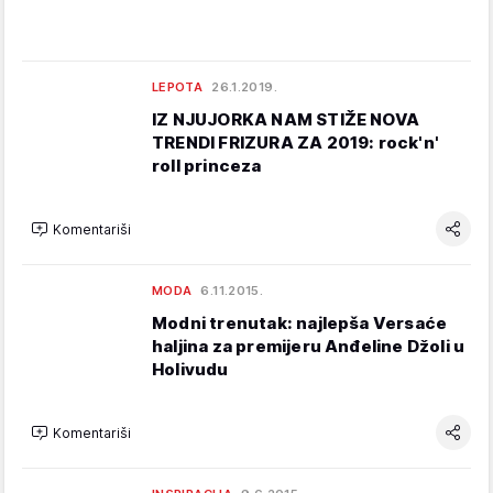
LEPOTA
26.1.2019.
IZ NJUJORKA NAM STIŽE NOVA
TRENDI FRIZURA ZA 2019: rock'n'
roll princeza
Komentariši
MODA
6.11.2015.
Modni trenutak: najlepša Versaće
haljina za premijeru Anđeline Džoli u
Holivudu
Komentariši