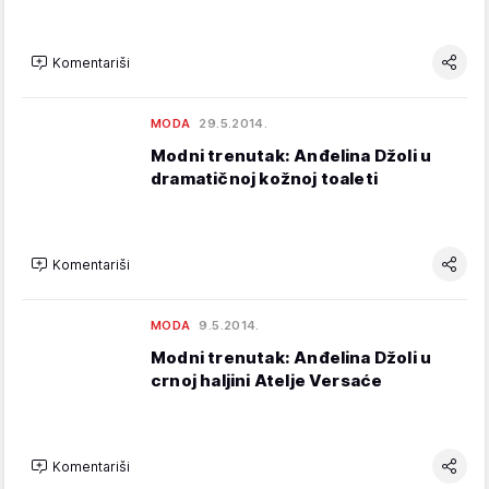
Komentariši
MODA
29.5.2014.
Modni trenutak: Anđelina Džoli u
dramatičnoj kožnoj toaleti
Komentariši
MODA
9.5.2014.
Modni trenutak: Anđelina Džoli u
crnoj haljini Atelje Versaće
Komentariši