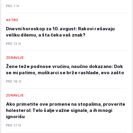
PRE 7 H
ASTRO
Dnevni horoskop za 10. avgust: Rakovi rešavaju
veliku dilemu, a šta čeka vaš znak?
PRE 12 H
ZDRAVLJE
Žene teže podnose vrućinu, naučno dokazano: Dok
se mi patimo, muškarci se brže rashlade, evo zašto
PRE 16 H
ZDRAVLJE
Ako primetite ove promene na stopalima, proverite
holesterol: Telo šalje važne signale, a ih mnogi
ignorišu
PRE 17 H