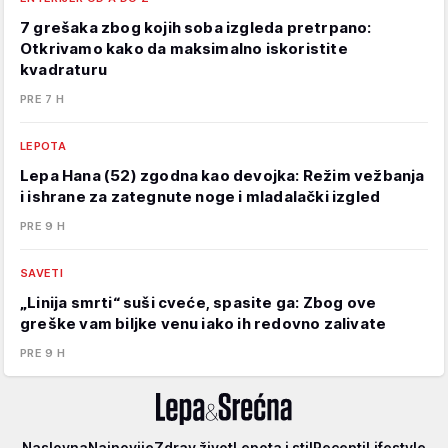
7 grešaka zbog kojih soba izgleda pretrpano:
Otkrivamo kako da maksimalno iskoristite
kvadraturu
PRE 7 H
LEPOTA
Lepa Hana (52) zgodna kao devojka: Režim vežbanja
i ishrane za zategnute noge i mladalački izgled
PRE 9 H
SAVETI
„Linija smrti“ suši cveće, spasite ga: Zbog ove
greške vam biljke venu iako ih redovno zalivate
PRE 9 H
Lepa
Naslovna
Najnovije
Zdrav život
Lepota i stil
Recepti
Lifestyle