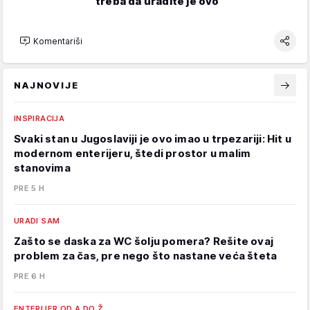
treba da uradite je ovo
Komentariši
NAJNOVIJE
INSPIRACIJA
Svaki stan u Jugoslaviji je ovo imao u trpezariji: Hit u
modernom enterijeru, štedi prostor u malim
stanovima
PRE 5 H
URADI SAM
Zašto se daska za WC šolju pomera? Rešite ovaj
problem za čas, pre nego što nastane veća šteta
PRE 6 H
ENTERIJER OD A DO Ž