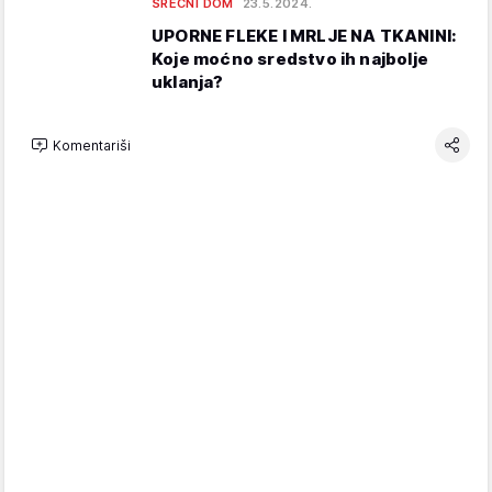
SREĆNI DOM
23.5.2024.
UPORNE FLEKE I MRLJE NA TKANINI:
Koje moćno sredstvo ih najbolje
uklanja?
Komentariši