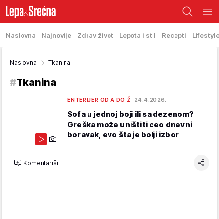
Naslovna
Najnovije
Zdrav život
Lepota i stil
Recepti
Lifestyl
Naslovna
Tkanina
#
Tkanina
ENTERIJER OD A DO Ž
24.4.2026.
Sofa u jednoj boji ili sa dezenom?
Greška može uništiti ceo dnevni
boravak, evo šta je bolji izbor
Komentariši