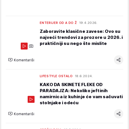
ENTERIJER OD A DO Ž
19.4.2026.
Zaboravite klasične zavese: Ovo su
najveći trendovi za prozore u 2026. i
praktičniji su nego što mislite
Komentariši
LIFESTYLE OSTALO
18.6.2024.
KAKO DA SKINETE FLEKE OD
PARADAJZA: Nekoliko jeftinih
namirnica iz kuhinje će vam sačuvati
stolnjake i odeću
Komentariši