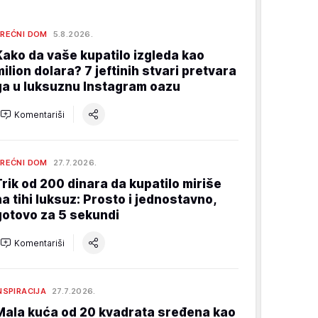
REĆNI DOM
5.8.2026.
Kako da vaše kupatilo izgleda kao
milion dolara? 7 jeftinih stvari pretvara
ga u luksuznu Instagram oazu
Komentariši
REĆNI DOM
27.7.2026.
Trik od 200 dinara da kupatilo miriše
na tihi luksuz: Prosto i jednostavno,
gotovo za 5 sekundi
Komentariši
NSPIRACIJA
27.7.2026.
Mala kuća od 20 kvadrata sređena kao