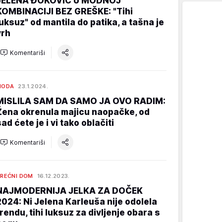
JELENA ĐOKOVIĆ U MODNOJ
KOMBINACIJI BEZ GREŠKE: "Tihi
luksuz" od mantila do patika, a tašna je
vrh
Komentariši
MODA
23.1.2024.
MISLILA SAM DA SAMO JA OVO RADIM:
Žena okrenula majicu naopačke, od
ad ćete je i vi tako oblačiti
Komentariši
REĆNI DOM
16.12.2023.
NAJMODERNIJA JELKA ZA DOČEK
2024: Ni Jelena Karleuša nije odolela
trendu, tihi luksuz za divljenje obara s