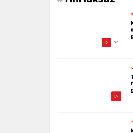
S
S
I