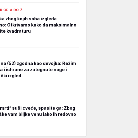
R OD A DO Ž
ka zbog kojih soba izgleda
no: Otkrivamo kako da maksimalno
tite kvadraturu
na (52) zgodna kao devojka: Režim
a i ishrane za zategnute noge i
čki izgled
smrti“ suši cveće, spasite ga: Zbog
ške vam biljke venu iako ih redovno
e