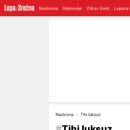
Naslovna
Najnovije
Zdrav život
Lepota i
Naslovna
Tihi luksuz
#
Tihi luksuz