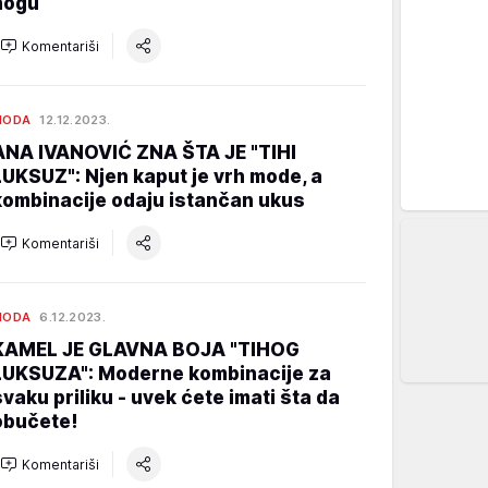
nogu
Komentariši
MODA
12.12.2023.
ANA IVANOVIĆ ZNA ŠTA JE "TIHI
LUKSUZ": Njen kaput je vrh mode, a
kombinacije odaju istančan ukus
Komentariši
MODA
6.12.2023.
KAMEL JE GLAVNA BOJA "TIHOG
LUKSUZA": Moderne kombinacije za
svaku priliku - uvek ćete imati šta da
obučete!
Komentariši