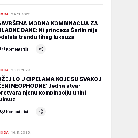
MODA
24.11.2023.
SAVRŠENA MODNA KOMBINACIJA ZA
HLADNE DANE: Ni princeza Šarlin nije
odolela trendu tihog luksuza
Komentariši
MODA
23.11.2023.
DŽEJ LO U CIPELAMA KOJE SU SVAKOJ
ŽENI NEOPHODNE: Jedna stvar
pretvara njenu kombinaciju u tihi
luksuz
Komentariši
MODA
16.11.2023.