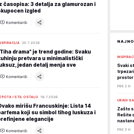
iz časopisa: 3 detalja za glamurozan i
skupocen izgled
Komentariši
NAJNO
NSPIRACIJA
20.7.2026.
"Tiha drama" je trend godine: Svaku
INSPIRAC
kuhinju pretvara u minimalistički
luksuz, jedan detalj menja sve
Svaki st
trpezari
Komentariši
prostor
PRE 2 H
EPOTA I STIL OSTALO
16.7.2026.
URADI S
Ovako mirišu Francuskinje: Lista 14
Zašto s
parfema koji su simbol tihog luskuza i
Rešite 
prefinjene elegancije
nastane
PRE 3 H
Komentariši