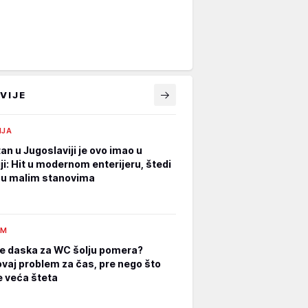
VIJE
IJA
an u Jugoslaviji je ovo imao u
ji: Hit u modernom enterijeru, štedi
 u malim stanovima
AM
e daska za WC šolju pomera?
ovaj problem za čas, pre nego što
 veća šteta