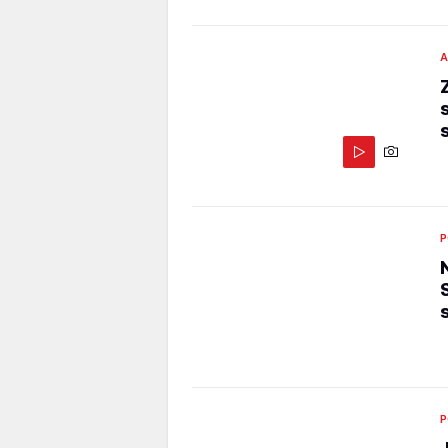
A
P
P