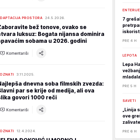
ENTERIJE
DAPTACIJA PROSTORA
24.5.2026.
7 greša
pretrpa
Zaboravite bež tonove, ovako se
iskoris
stvara luksuz: Bogata nijansa dominira
spavaćim sobama u 2026. godini
PRE 4 H
Komentariši
LEPOTA
Lepa Ha
vežbanj
OZNATI
3.11.2025.
mladala
Najlepša dnevna soba filmskih zvezda:
PRE 5 H
Slavni par se krije od medija, ali ova
slika govori 1000 reči
SAVETI
„Linija 
Komentariši
ove gre
zalivat
OZNATI
12.4.2024.
PRE 6 H