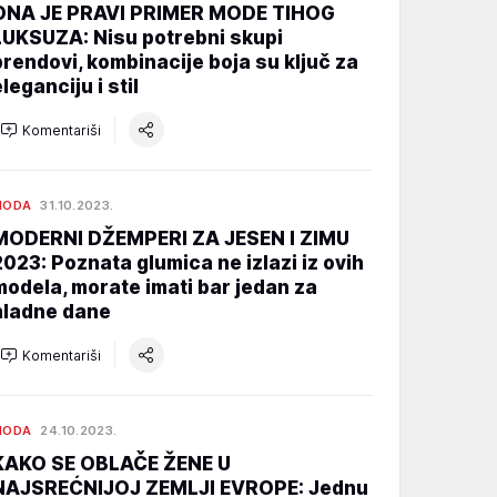
ONA JE PRAVI PRIMER MODE TIHOG
LUKSUZA: Nisu potrebni skupi
brendovi, kombinacije boja su ključ za
leganciju i stil
Komentariši
MODA
31.10.2023.
MODERNI DŽEMPERI ZA JESEN I ZIMU
2023: Poznata glumica ne izlazi iz ovih
modela, morate imati bar jedan za
hladne dane
Komentariši
MODA
24.10.2023.
KAKO SE OBLAČE ŽENE U
NAJSREĆNIJOJ ZEMLJI EVROPE: Jednu