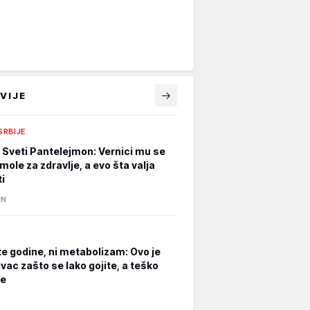
VIJE
 SRBIJE
e Sveti Pantelejmon: Vernici mu se
mole za zdravlje, a evo šta valja
i
IN
ite godine, ni metabolizam: Ovo je
ivac zašto se lako gojite, a teško
te