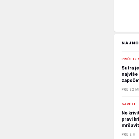
NAJNO
PRIČE IZ
Sutra j
najviše 
započet
PRE 22 M
SAVETI
Ne kriv
pravi kr
mršavi
PRE 2 H