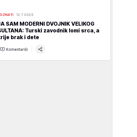
OZNATI
12.7.2023.
JA SAM MODERNI DVOJNIK VELIKOG
SULTANA: Turski zavodnik lomi srca, a
rije brak i dete
Komentariši