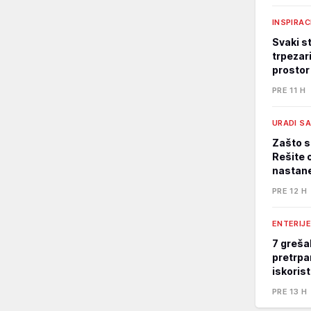
INSPIRAC
Svaki st
trpezari
prostor
PRE 11 H
URADI S
Zašto s
Rešite 
nastane
PRE 12 H
ENTERIJE
7 greša
pretrpa
iskoris
PRE 13 H