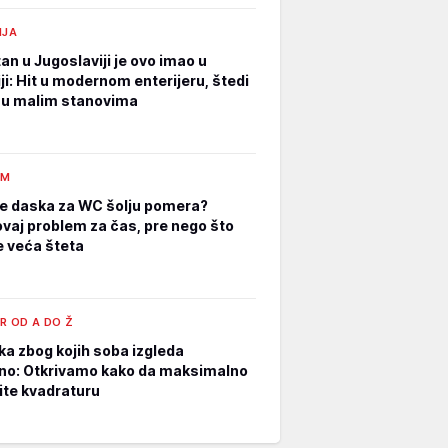
IJA
an u Jugoslaviji je ovo imao u
ji: Hit u modernom enterijeru, štedi
 u malim stanovima
AM
e daska za WC šolju pomera?
ovaj problem za čas, pre nego što
 veća šteta
R OD A DO Ž
ka zbog kojih soba izgleda
no: Otkrivamo kako da maksimalno
tite kvadraturu