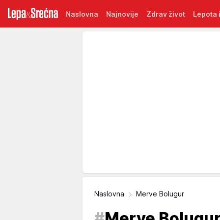
Naslovna
Najnovije
Zdrav život
Lepota i
Naslovna
Merve Bolugur
#
Merve Bolugu