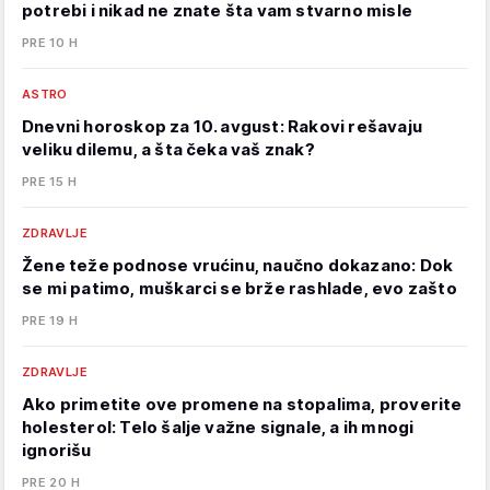
potrebi i nikad ne znate šta vam stvarno misle
PRE 10 H
ASTRO
Dnevni horoskop za 10. avgust: Rakovi rešavaju
veliku dilemu, a šta čeka vaš znak?
PRE 15 H
ZDRAVLJE
Žene teže podnose vrućinu, naučno dokazano: Dok
se mi patimo, muškarci se brže rashlade, evo zašto
PRE 19 H
ZDRAVLJE
Ako primetite ove promene na stopalima, proverite
holesterol: Telo šalje važne signale, a ih mnogi
ignorišu
PRE 20 H