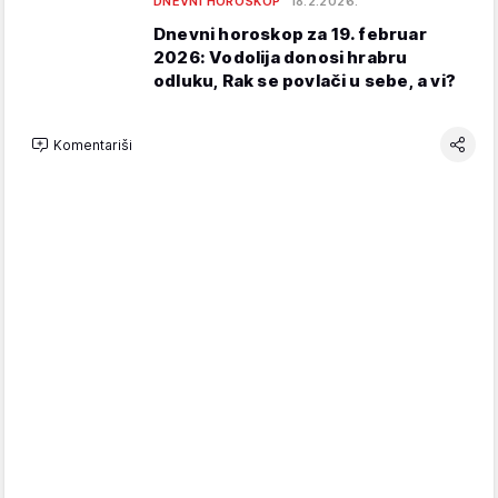
DNEVNI HOROSKOP
18.2.2026.
Dnevni horoskop za 19. februar
2026: Vodolija donosi hrabru
odluku, Rak se povlači u sebe, a vi?
Komentariši