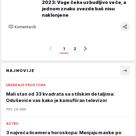
2023: Vage čeka uzbudljivo veče, a
jednom znaku zvezde baš nisu
naklonjene
Komentariši
1
2
NAJNOVIJE
UREĐENJE PROSTORA
Mali stan od 33 kvadrata sa stilskim detaljima:
Oduševiće vas kako je kamufliran televizor
PRE 26 MIN
ASTRO
3 najveća licemera horoskopa: Menjaju maske po