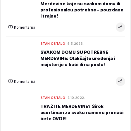
Merdevine koje su svakom domu ili
profesionalcu potrebne - pouzdane
i trajne!
Komentariši
STAN OSTALO
5.5.2023.
SVAKOM DOMU SU POTREBNE
MERDEVINE: Olakšajte uređenja i
majstorije u kući ili na poslu!
Komentariši
STAN OSTALO
7.10.2022.
TRAŽITE MERDEVINE? Širok
asortiman za svaku namenu pronaći
ćete OVDE!