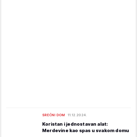
SREĆNI DOM
11.12.2024.
Koristan i jednostavan alat:
Merdevine kao spas u svakom domu