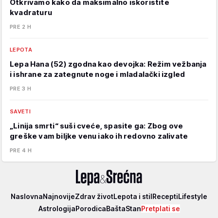
Otkrivamo kako da maksimalno iskoristite
kvadraturu
PRE 2 H
LEPOTA
Lepa Hana (52) zgodna kao devojka: Režim vežbanja
i ishrane za zategnute noge i mladalački izgled
PRE 3 H
SAVETI
„Linija smrti“ suši cveće, spasite ga: Zbog ove
greške vam biljke venu iako ih redovno zalivate
PRE 4 H
Lepa
Naslovna
Najnovije
Zdrav život
Lepota i stil
Recepti
Lifestyle
i
Astrologija
Porodica
Bašta
Stan
Pretplati se
srećna