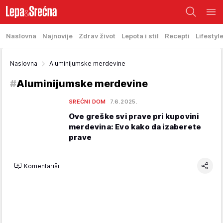
Naslovna
Najnovije
Zdrav život
Lepota i stil
Recepti
Lifestyl
Naslovna
Aluminijumske merdevine
#
Aluminijumske merdevine
SREĆNI DOM
7.6.2025.
Ove greške svi prave pri kupovini
merdevina: Evo kako da izaberete
prave
Komentariši