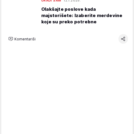
URADI SAM
12.1.2025.
Olakšajte poslove kada
majstorišete: Izaberite merdevine
koje su preko potrebne
Komentariši