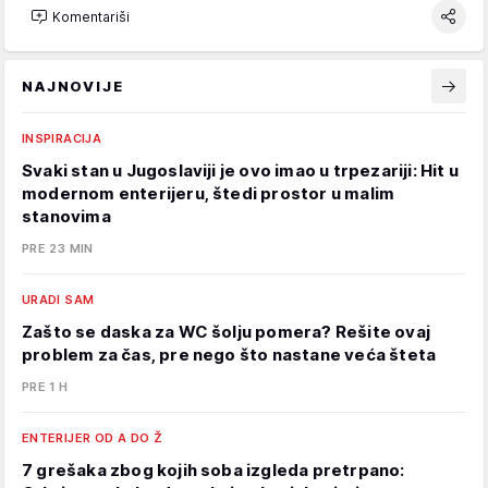
Komentariši
NAJNOVIJE
INSPIRACIJA
Svaki stan u Jugoslaviji je ovo imao u trpezariji: Hit u
modernom enterijeru, štedi prostor u malim
stanovima
PRE 23 MIN
URADI SAM
Zašto se daska za WC šolju pomera? Rešite ovaj
problem za čas, pre nego što nastane veća šteta
PRE 1 H
ENTERIJER OD A DO Ž
7 grešaka zbog kojih soba izgleda pretrpano: