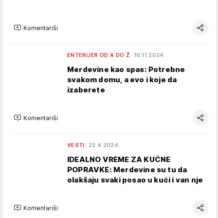
Komentariši
ENTERIJER OD A DO Ž
10.11.2024.
Merdevine kao spas: Potrebne
svakom domu, a evo i koje da
izaberete
Komentariši
VESTI
22.4.2024.
IDEALNO VREME ZA KUĆNE
POPRAVKE: Merdevine su tu da
olakšaju svaki posao u kući i van nje
Komentariši