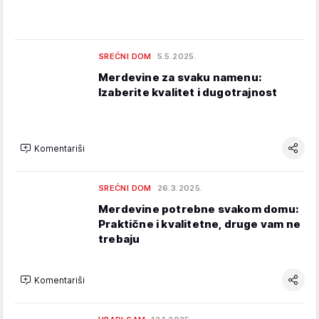
SREĆNI DOM
5.5.2025.
Merdevine za svaku namenu:
Izaberite kvalitet i dugotrajnost
Komentariši
SREĆNI DOM
26.3.2025.
Merdevine potrebne svakom domu:
Praktične i kvalitetne, druge vam ne
trebaju
Komentariši