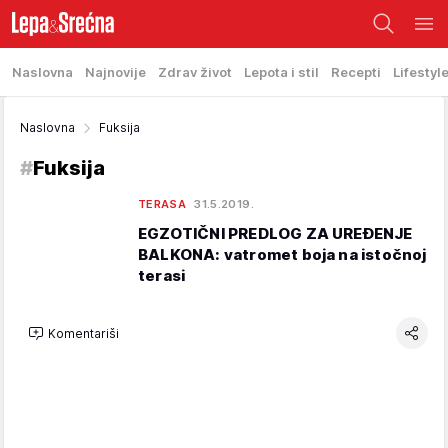
Naslovna
Najnovije
Zdrav život
Lepota i stil
Recepti
Lifestyl
Naslovna
Fuksija
#
Fuksija
TERASA
31.5.2019.
EGZOTIČNI PREDLOG ZA UREĐENJE
BALKONA: vatromet boja na istočnoj
terasi
Komentariši