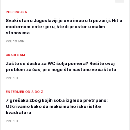
INSPIRACIJA
Svaki stan u Jugoslaviji je ovo imao u trpezariji: Hit u
modernom enterijeru, štedi prostor u malim
stanovima
PRE 10 MIN
URADI SAM
Zašto se daska za WC šolju pomera? Rešite ovaj
problem za čas, pre nego što nastane veća šteta
PRE 1 H
ENTERIJER OD A DO Ž
7 grešaka zbog kojih soba izgleda pretrpano:
Otkrivamo kako da maksimalno iskoristite
kvadraturu
PRE 1 H