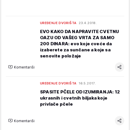
UREĐENJE DVORIŠTA
23.4.2018.
EVO KAKO DA NAPRAVITE CVETNU
OAZU OD VAŠEG VRTA ZA SAMO
200 DINARA: evo koje cveće da
izaberete za sunčane a koje sa
senovite položaje
Komentariši
UREĐENJE DVORIŠTA
16.5.2017.
SPASITE PČELE OD IZUMIRANJA: 12
ukrasnih i cvetnih biljaka koje
privlače pčele
Komentariši