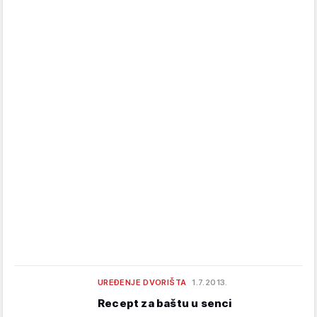
UREĐENJE DVORIŠTA
1.7.2013.
Recept za baštu u senci