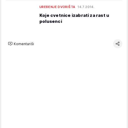
UREĐENJE DVORIŠTA
14.7.2014.
Koje cvetnice izabrati za rast u
polusenci
Komentariši