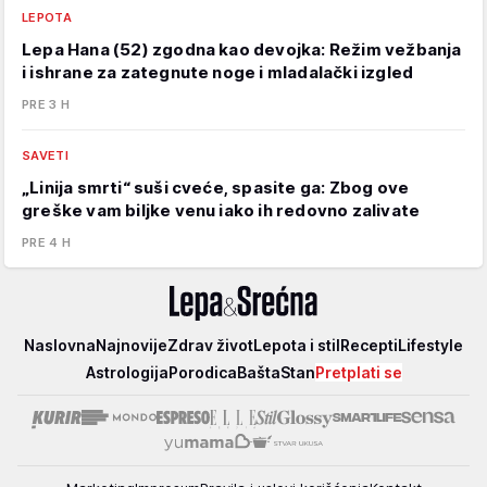
LEPOTA
Lepa Hana (52) zgodna kao devojka: Režim vežbanja
i ishrane za zategnute noge i mladalački izgled
PRE 3 H
SAVETI
„Linija smrti“ suši cveće, spasite ga: Zbog ove
greške vam biljke venu iako ih redovno zalivate
PRE 4 H
Lepa
Naslovna
Najnovije
Zdrav život
Lepota i stil
Recepti
Lifestyle
i
Astrologija
Porodica
Bašta
Stan
Pretplati se
srećna