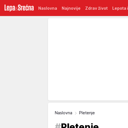
Naslovna
Najnovije
Zdrav život
Lepota i
Naslovna
Pletenje
#
Pletenje