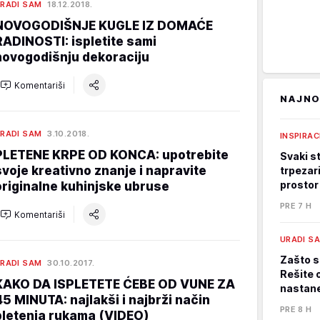
RADI SAM
18.12.2018.
NOVOGODIŠNJE KUGLE IZ DOMAĆE
RADINOSTI: ispletite sami
novogodišnju dekoraciju
Komentariši
NAJNO
RADI SAM
3.10.2018.
INSPIRAC
PLETENE KRPE OD KONCA: upotrebite
Svaki st
svoje kreativno znanje i napravite
trpezari
prostor
originalne kuhinjske ubruse
PRE 7 H
Komentariši
URADI S
Zašto s
RADI SAM
30.10.2017.
Rešite 
KAKO DA ISPLETETE ĆEBE OD VUNE ZA
nastane
45 MINUTA: najlakši i najbrži način
PRE 8 H
pletenja rukama (VIDEO)