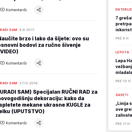
ENTERIJE
Komentariši
7 greša
pretrpa
iskoris
RADI SAM
8.6.2017.
Naučite brzo i lako da šijete: ovo su
PRE 8 H
osnovni bodovi za ručno šivenje
(VIDEO)
LEPOTA
Lepa Ha
Komentariši
vežbanj
mladala
PRE 10 H
RADI SAM
27.12.2016.
(URADI SAM) Specijalan RUČNI RAD za
SAVETI
novogodišnju dekoraciju: kako da
„Linija 
ispletete mekane ukrasne KUGLE za
ove gre
jelku (UPUTSTVO)
zalivat
Komentariši
PRE 11 H