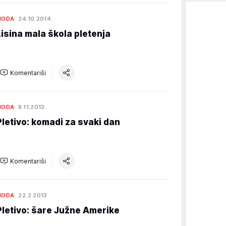
MODA
24.10.2014.
Lisina mala škola pletenja
Komentariši
MODA
8.11.2013.
Pletivo: komadi za svaki dan
Komentariši
MODA
22.2.2013.
Pletivo: šare Južne Amerike