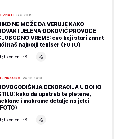
OZNATI
6.6.2019.
NIKO NE MOŽE DA VERUJE KAKO
NOVAK I JELENA ĐOKOVIĆ PROVODE
SLOBODNO VREME: evo koji stari zanat
uči naš najbolji teniser (FOTO)
Komentariši
NSPIRACIJA
26.12.2018.
NOVOGODIŠNJA DEKORACIJA U BOHO
STILU: kako da upotrebite pletene,
heklane i makrame detalje na jelci
(FOTO)
Komentariši