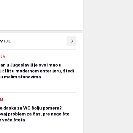
VIJE
IJA
an u Jugoslaviji je ovo imao u
ji: Hit u modernom enterijeru, štedi
 u malim stanovima
AM
e daska za WC šolju pomera?
ovaj problem za čas, pre nego što
 veća šteta