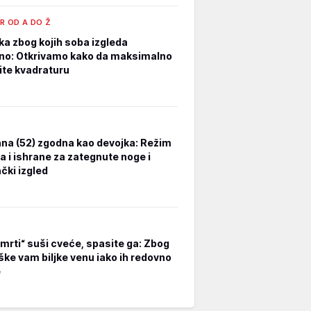
R OD A DO Ž
ka zbog kojih soba izgleda
no: Otkrivamo kako da maksimalno
tite kvadraturu
na (52) zgodna kao devojka: Režim
a i ishrane za zategnute noge i
čki izgled
smrti“ suši cveće, spasite ga: Zbog
ške vam biljke venu iako ih redovno
e