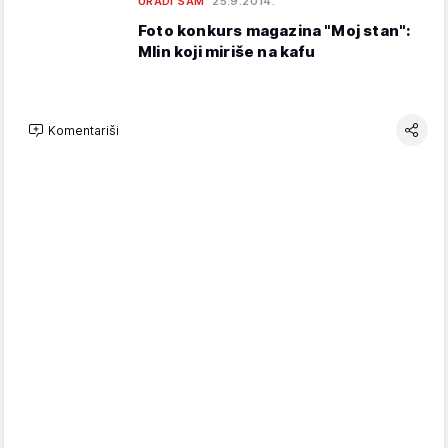
URADI SAM
25.9.2014.
Foto konkurs magazina "Moj stan":
Mlin koji miriše na kafu
Komentariši