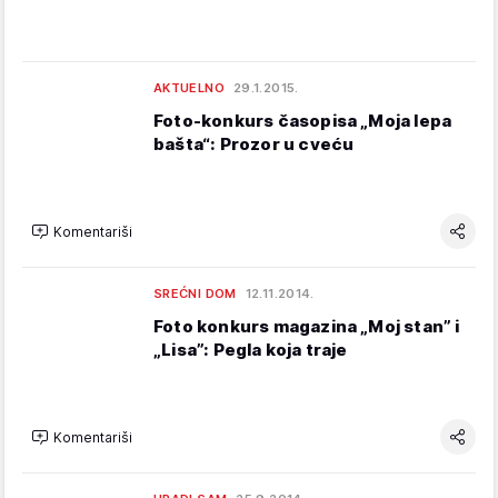
AKTUELNO
29.1.2015.
Foto-konkurs časopisa „Moja lepa
bašta“: Prozor u cveću
Komentariši
SREĆNI DOM
12.11.2014.
Foto konkurs magazina „Moj stan” i
„Lisa”: Pegla koja traje
Komentariši