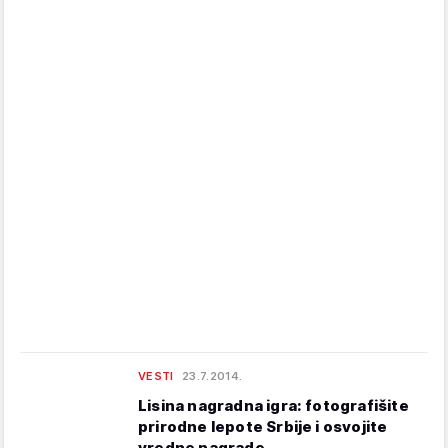
VESTI
23.7.2014.
Lisina nagradna igra: fotografišite
prirodne lepote Srbije i osvojite
vredne nagrade