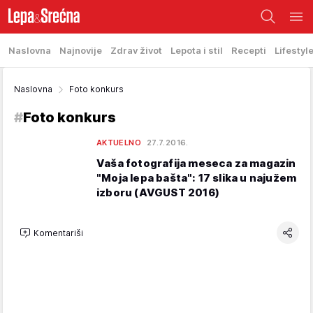
Naslovna
Najnovije
Zdrav život
Lepota i stil
Recepti
Lifestyl
Naslovna
Foto konkurs
#
Foto konkurs
AKTUELNO
27.7.2016.
Vaša fotografija meseca za magazin
"Moja lepa bašta": 17 slika u najužem
izboru (AVGUST 2016)
Komentariši