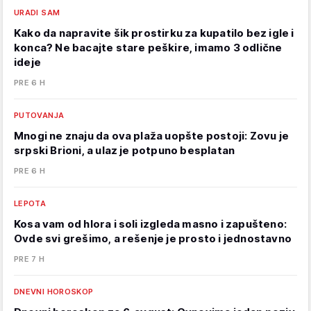
URADI SAM
Kako da napravite šik prostirku za kupatilo bez igle i
konca? Ne bacajte stare peškire, imamo 3 odlične
ideje
PRE 6 H
PUTOVANJA
Mnogi ne znaju da ova plaža uopšte postoji: Zovu je
srpski Brioni, a ulaz je potpuno besplatan
PRE 6 H
LEPOTA
Kosa vam od hlora i soli izgleda masno i zapušteno:
Ovde svi grešimo, a rešenje je prosto i jednostavno
PRE 7 H
DNEVNI HOROSKOP