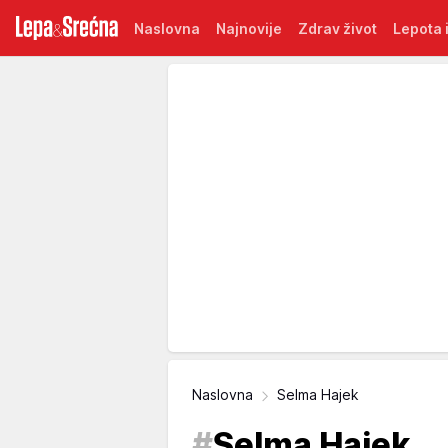
Naslovna
Najnovije
Zdrav život
Lepota i
Naslovna
Selma Hajek
#
Selma Hajek