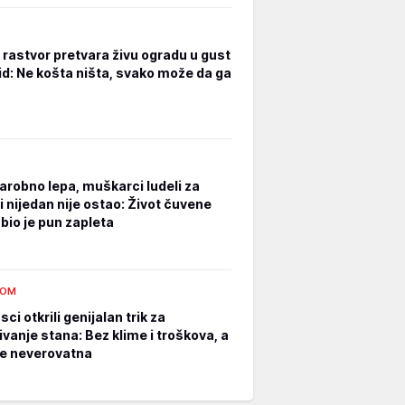
rastvor pretvara živu ogradu u gust
zid: Ne košta ništa, svako može da ga
čarobno lepa, muškarci ludeli za
i nijedan nije ostao: Život čuvene
bio je pun zapleta
DOM
ci otkrili genijalan trik za
ivanje stana: Bez klime i troškova, a
 je neverovatna