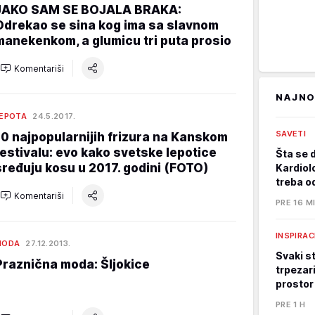
JAKO SAM SE BOJALA BRAKA:
Odrekao se sina kog ima sa slavnom
manekenkom, a glumicu tri puta prosio
Komentariši
NAJNO
EPOTA
24.5.2017.
SAVETI
10 najpopularnijih frizura na Kanskom
festivalu: evo kako svetske lepotice
Šta se 
sređuju kosu u 2017. godini (FOTO)
Kardiol
treba o
Komentariši
PRE 16 M
INSPIRAC
MODA
27.12.2013.
Svaki st
Praznična moda: Šljokice
trpezari
prostor
PRE 1 H