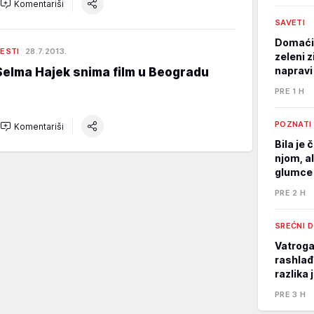
Komentariši
SAVETI
Domaći 
ESTI
28.7.2013.
zeleni 
napravi
Selma Hajek snima film u Beogradu
PRE 1 H
POZNATI
Komentariši
Bila je 
njom, al
glumce 
PRE 2 H
SREĆNI 
Vatrogas
rashlađ
razlika
PRE 3 H