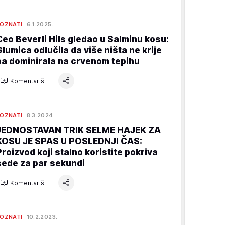
OZNATI
6.1.2025.
Ceo Beverli Hils gledao u Salminu kosu:
Glumica odlučila da više ništa ne krije
pa dominirala na crvenom tepihu
Komentariši
OZNATI
8.3.2024.
JEDNOSTAVAN TRIK SELME HAJEK ZA
KOSU JE SPAS U POSLEDNJI ČAS:
Proizvod koji stalno koristite pokriva
sede za par sekundi
Komentariši
OZNATI
10.2.2023.