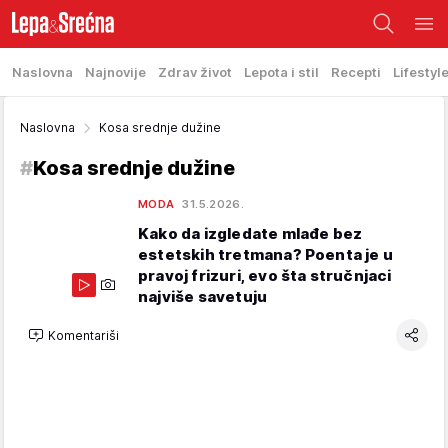
Naslovna
Najnovije
Zdrav život
Lepota i stil
Recepti
Lifestyl
Naslovna
Kosa srednje dužine
#
Kosa srednje dužine
MODA
31.5.2026.
Kako da izgledate mlađe bez
estetskih tretmana? Poenta je u
pravoj frizuri, evo šta stručnjaci
najviše savetuju
Komentariši