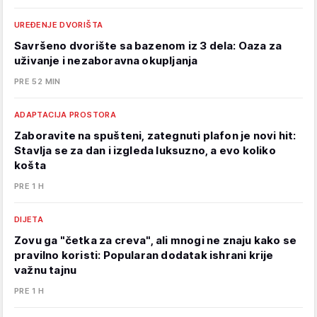
UREĐENJE DVORIŠTA
Savršeno dvorište sa bazenom iz 3 dela: Oaza za
uživanje i nezaboravna okupljanja
PRE 52 MIN
ADAPTACIJA PROSTORA
Zaboravite na spušteni, zategnuti plafon je novi hit:
Stavlja se za dan i izgleda luksuzno, a evo koliko
košta
PRE 1 H
DIJETA
Zovu ga "četka za creva", ali mnogi ne znaju kako se
pravilno koristi: Popularan dodatak ishrani krije
važnu tajnu
PRE 1 H