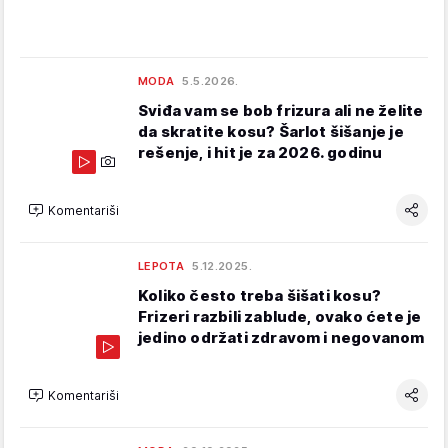
MODA
5.5.2026.
Sviđa vam se bob frizura ali ne želite
da skratite kosu? Šarlot šišanje je
rešenje, i hit je za 2026. godinu
Komentariši
LEPOTA
5.12.2025.
Koliko često treba šišati kosu?
Frizeri razbili zablude, ovako ćete je
jedino održati zdravom i negovanom
Komentariši