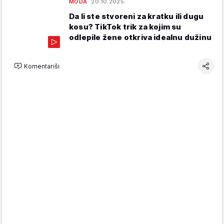
MODA
20.10.2025.
Da li ste stvoreni za kratku ili dugu
kosu? TikTok trik za kojim su
odlepile žene otkriva idealnu dužinu
Komentariši