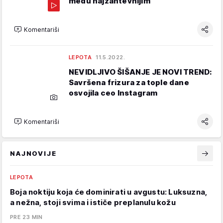
među najzahtevnijim
Komentariši
LEPOTA
11.5.2022.
NEVIDLJIVO ŠIŠANJE JE NOVI TREND:
Savršena frizura za tople dane
osvojila ceo Instagram
Komentariši
NAJNOVIJE
LEPOTA
Boja noktiju koja će dominirati u avgustu: Luksuzna,
a nežna, stoji svima i ističe preplanulu kožu
PRE 23 MIN