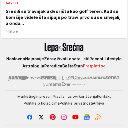
SAVETI
Sredili su travnjak u dvorištu kao golf teren: Kad su
komšije videle šta sipaju po travi prvo su se smejali,
a onda...
PRE 2 H
Lepa
Naslovna
Najnovije
Zdrav život
Lepota i stil
Recepti
Lifestyle
i
Astrologija
Porodica
Bašta
Stan
Pretplati se
srećna
Marketing
Impresum
Pravila i uslovi korišćenja
Kontakt
Politika o kolačićima
Politika privatnosti
Arhiva