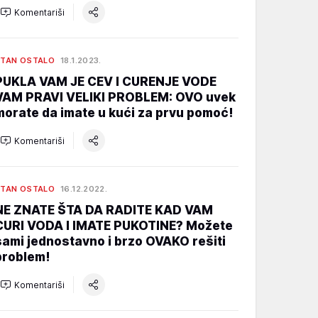
Komentariši
TAN OSTALO
18.1.2023.
PUKLA VAM JE CEV I CURENJE VODE
VAM PRAVI VELIKI PROBLEM: OVO uvek
morate da imate u kući za prvu pomoć!
Komentariši
TAN OSTALO
16.12.2022.
NE ZNATE ŠTA DA RADITE KAD VAM
CURI VODA I IMATE PUKOTINE? Možete
sami jednostavno i brzo OVAKO rešiti
problem!
Komentariši