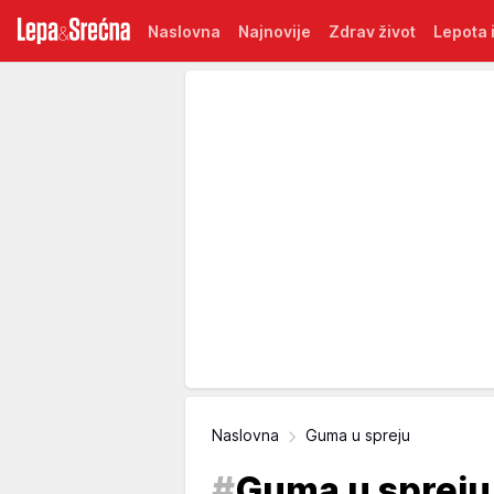
Naslovna
Najnovije
Zdrav život
Lepota i
Naslovna
Guma u spreju
#
Guma u spreju