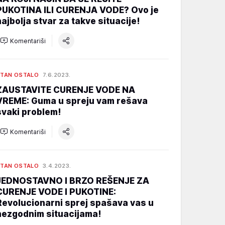
PUKOTINA ILI CURENJA VODE? Ovo je
najbolja stvar za takve situacije!
Komentariši
TAN OSTALO
7.6.2023.
ZAUSTAVITE CURENJE VODE NA
VREME: Guma u spreju vam rešava
svaki problem!
Komentariši
TAN OSTALO
3.4.2023.
JEDNOSTAVNO I BRZO REŠENJE ZA
CURENJE VODE I PUKOTINE:
Revolucionarni sprej spašava vas u
nezgodnim situacijama!