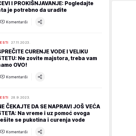
CEVI I PROKIŠNJAVANJE: Pogledajte
šta je potrebno da uradite
Komentariši
ESTI
27.11.2023.
SPREČITE CURENJE VODE I VELIKU
ŠTETU: Ne zovite majstora, treba vam
samo OVO!
Komentariši
ESTI
28.9.2023.
NE ČEKAJTE DA SE NAPRAVI JOŠ VEĆA
ŠTETA: Na vreme i uz pomoć ovoga
rešite se pukotina i curenja vode
Komentariši