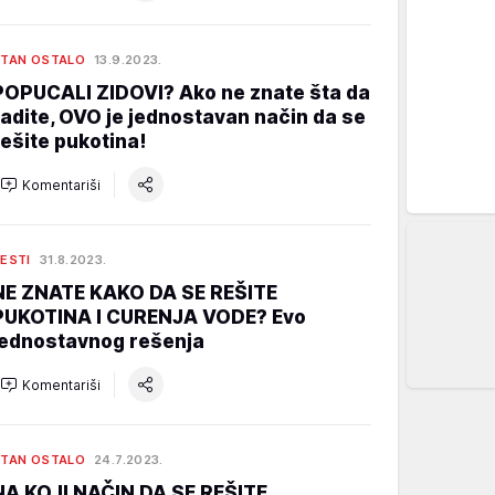
TAN OSTALO
13.9.2023.
POPUCALI ZIDOVI? Ako ne znate šta da
radite, OVO je jednostavan način da se
rešite pukotina!
Komentariši
ESTI
31.8.2023.
NE ZNATE KAKO DA SE REŠITE
PUKOTINA I CURENJA VODE? Evo
jednostavnog rešenja
Komentariši
TAN OSTALO
24.7.2023.
NA KOJI NAČIN DA SE REŠITE