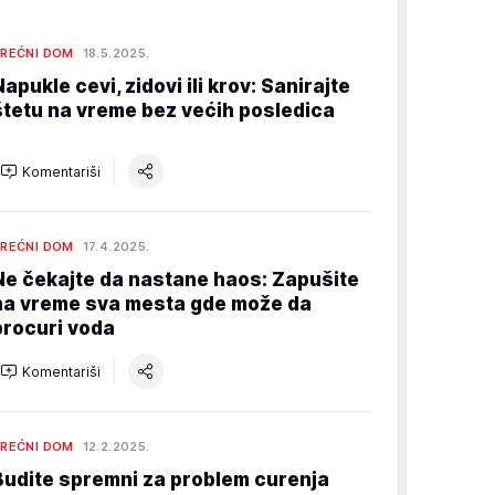
REĆNI DOM
18.5.2025.
Napukle cevi, zidovi ili krov: Sanirajte
štetu na vreme bez većih posledica
Komentariši
REĆNI DOM
17.4.2025.
Ne čekajte da nastane haos: Zapušite
na vreme sva mesta gde može da
procuri voda
Komentariši
REĆNI DOM
12.2.2025.
Budite spremni za problem curenja