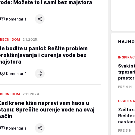
vode: Možete to i sami bez majstora
Komentariši
REĆNI DOM
2.1.2025.
NAJNO
Ne budite u panici: Rešite problem
prokišnjavanja i curenja vode bez
INSPIRAC
majstora
Svaki st
trpezari
Komentariši
prostor
PRE 4 H
REĆNI DOM
2.11.2024.
URADI S
Kad krene kiša napravi vam haos u
stanu: Sprečite curenje vode na ovaj
Zašto s
Rešite 
način
nastane
Komentariši
PRE 5 H