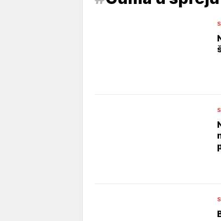
S
S
S