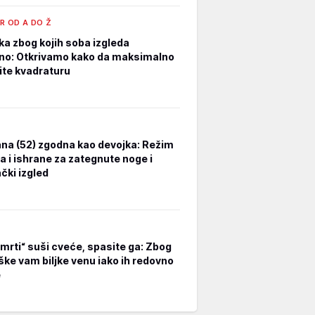
R OD A DO Ž
ka zbog kojih soba izgleda
no: Otkrivamo kako da maksimalno
tite kvadraturu
na (52) zgodna kao devojka: Režim
a i ishrane za zategnute noge i
čki izgled
smrti“ suši cveće, spasite ga: Zbog
ške vam biljke venu iako ih redovno
e