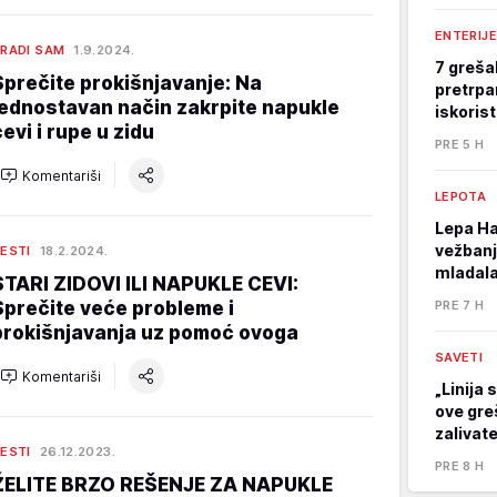
ENTERIJE
RADI SAM
1.9.2024.
7 greša
Sprečite prokišnjavanje: Na
pretrpa
jednostavan način zakrpite napukle
iskoris
cevi i rupe u zidu
PRE 5 H
Komentariši
LEPOTA
Lepa Ha
vežbanj
ESTI
18.2.2024.
mladala
STARI ZIDOVI ILI NAPUKLE CEVI:
Sprečite veće probleme i
PRE 7 H
prokišnjavanja uz pomoć ovoga
SAVETI
Komentariši
„Linija 
ove gre
zalivat
ESTI
26.12.2023.
PRE 8 H
ŽELITE BRZO REŠENJE ZA NAPUKLE