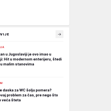
VIJE
IJA
an u Jugoslaviji je ovo imao u
ji: Hit u modernom enterijeru, štedi
 u malim stanovima
AM
e daska za WC šolju pomera?
ovaj problem za čas, pre nego što
 veća šteta