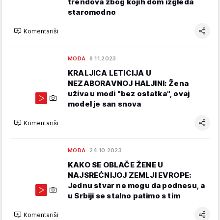
trendova zbog kojih dom izgleda
staromodno
Komentariši
MODA
8.11.2023.
KRALJICA LETICIJA U
NEZABORAVNOJ HALJINI: Žena
uživa u modi "bez ostatka", ovaj
model je san snova
Komentariši
MODA
24.10.2023.
KAKO SE OBLAČE ŽENE U
NAJSREĆNIJOJ ZEMLJI EVROPE:
Jednu stvar ne mogu da podnesu, a
u Srbiji se stalno patimo s tim
Komentariši