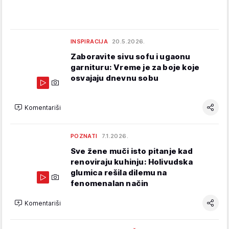
INSPIRACIJA
20.5.2026.
Zaboravite sivu sofu i ugaonu
garnituru: Vreme je za boje koje
osvajaju dnevnu sobu
Komentariši
POZNATI
7.1.2026.
Sve žene muči isto pitanje kad
renoviraju kuhinju: Holivudska
glumica rešila dilemu na
fenomenalan način
Komentariši