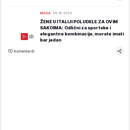
MODA
20.10.2023.
ŽENE U ITALIJI POLUDELE ZA OVIM
SAKOIMA: Odlični za sportske i
elegantne kombinacije, morate imati
bar jedan
Komentariši