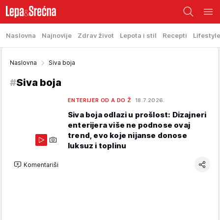
Naslovna
Najnovije
Zdrav život
Lepota i stil
Recepti
Lifestyl
Naslovna
Siva boja
#
Siva boja
ENTERIJER OD A DO Ž
18.7.2026.
Siva boja odlazi u prošlost: Dizajneri
enterijera više ne podnose ovaj
trend, evo koje nijanse donose
luksuz i toplinu
Komentariši