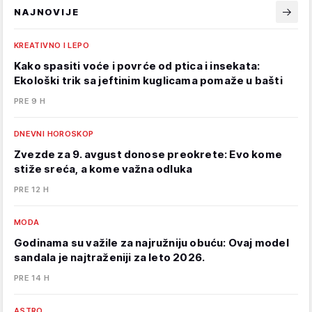
NAJNOVIJE
KREATIVNO I LEPO
Kako spasiti voće i povrće od ptica i insekata:
Ekološki trik sa jeftinim kuglicama pomaže u bašti
PRE 9 H
DNEVNI HOROSKOP
Zvezde za 9. avgust donose preokrete: Evo kome
stiže sreća, a kome važna odluka
PRE 12 H
MODA
Godinama su važile za najružniju obuću: Ovaj model
sandala je najtraženiji za leto 2026.
PRE 14 H
ASTRO