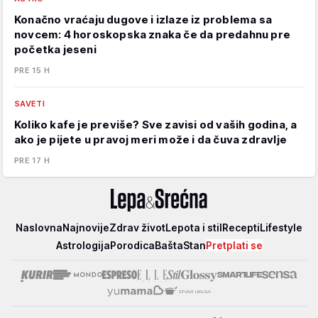
Konačno vraćaju dugove i izlaze iz problema sa
novcem: 4 horoskopska znaka če da predahnu pre
početka jeseni
PRE 15 H
SAVETI
Koliko kafe je previše? Sve zavisi od vaših godina, a
ako je pijete u pravoj meri može i da čuva zdravlje
PRE 17 H
Lepa
Naslovna
Najnovije
Zdrav život
Lepota i stil
Recepti
Lifestyle
i
Astrologija
Porodica
Bašta
Stan
Pretplati se
srećna