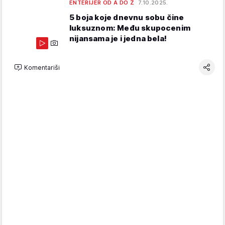
ENTERIJER OD A DO Ž
7.10.2025.
5 boja koje dnevnu sobu čine
luksuznom: Među skupocenim
nijansama je i jedna bela!
Komentariši