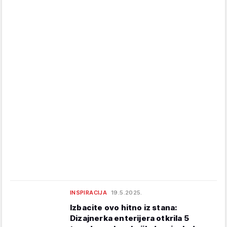
INSPIRACIJA
19.5.2025.
Izbacite ovo hitno iz stana:
Dizajnerka enterijera otkrila 5