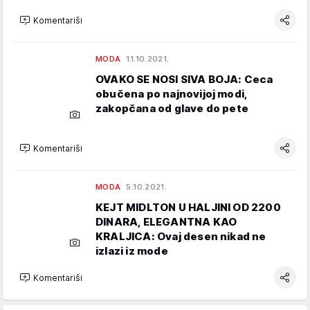
Komentariši
MODA
11.10.2021.
OVAKO SE NOSI SIVA BOJA: Ceca
obučena po najnovijoj modi,
zakopčana od glave do pete
Komentariši
MODA
5.10.2021.
KEJT MIDLTON U HALJINI OD 2200
DINARA, ELEGANTNA KAO
KRALJICA: Ovaj desen nikad ne
izlazi iz mode
Komentariši