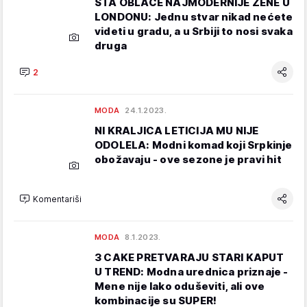
ŠTA OBLAČE NAJMODERNIJE ŽENE U
LONDONU: Jednu stvar nikad nećete
videti u gradu, a u Srbiji to nosi svaka
druga
2
MODA
24.1.2023.
NI KRALJICA LETICIJA MU NIJE
ODOLELA: Modni komad koji Srpkinje
obožavaju - ove sezone je pravi hit
Komentariši
MODA
8.1.2023.
3 CAKE PRETVARAJU STARI KAPUT
U TREND: Modna urednica priznaje -
Mene nije lako oduševiti, ali ove
kombinacije su SUPER!