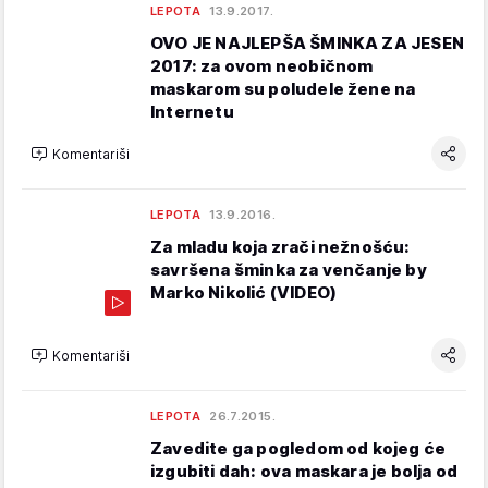
LEPOTA
13.9.2017.
OVO JE NAJLEPŠA ŠMINKA ZA JESEN
2017: za ovom neobičnom
maskarom su poludele žene na
Internetu
Komentariši
LEPOTA
13.9.2016.
Za mladu koja zrači nežnošću:
savršena šminka za venčanje by
Marko Nikolić (VIDEO)
Komentariši
LEPOTA
26.7.2015.
Zavedite ga pogledom od kojeg će
izgubiti dah: ova maskara je bolja od