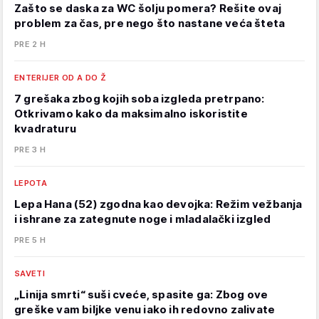
Zašto se daska za WC šolju pomera? Rešite ovaj
problem za čas, pre nego što nastane veća šteta
PRE 2 H
ENTERIJER OD A DO Ž
7 grešaka zbog kojih soba izgleda pretrpano:
Otkrivamo kako da maksimalno iskoristite
kvadraturu
PRE 3 H
LEPOTA
Lepa Hana (52) zgodna kao devojka: Režim vežbanja
i ishrane za zategnute noge i mladalački izgled
PRE 5 H
SAVETI
„Linija smrti“ suši cveće, spasite ga: Zbog ove
greške vam biljke venu iako ih redovno zalivate