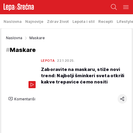
Naslovna
Najnovije
Zdrav život
Lepota i stil
Recepti
Lifestyl
Naslovna
Maskare
#
Maskare
LEPOTA
22.1.2025.
Zaboravite na maskaru, stiže novi
trend: Najbolji šminkeri sveta otkrili
kakve trepavice ćemo nositi
Komentariši