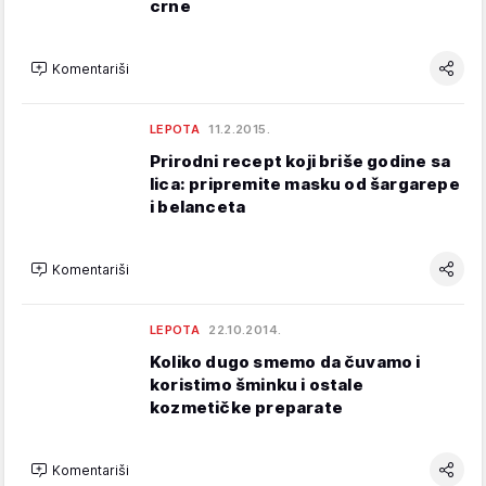
crne
Komentariši
LEPOTA
11.2.2015.
Prirodni recept koji briše godine sa
lica: pripremite masku od šargarepe
i belanceta
Komentariši
LEPOTA
22.10.2014.
Koliko dugo smemo da čuvamo i
koristimo šminku i ostale
kozmetičke preparate
Komentariši