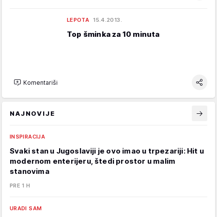
LEPOTA
15.4.2013.
Top šminka za 10 minuta
Komentariši
NAJNOVIJE
INSPIRACIJA
Svaki stan u Jugoslaviji je ovo imao u trpezariji: Hit u
modernom enterijeru, štedi prostor u malim
stanovima
PRE 1 H
URADI SAM