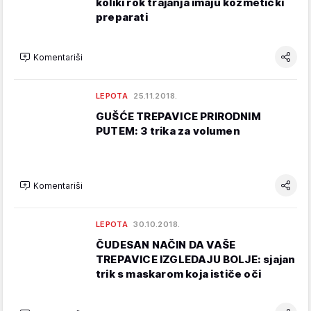
koliki rok trajanja imaju kozmetički
preparati
Komentariši
LEPOTA
25.11.2018.
GUŠĆE TREPAVICE PRIRODNIM
PUTEM: 3 trika za volumen
Komentariši
LEPOTA
30.10.2018.
ČUDESAN NAČIN DA VAŠE
TREPAVICE IZGLEDAJU BOLJE: sjajan
trik s maskarom koja ističe oči