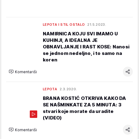
LEPOTA I STIL OSTALO
21.5.2023.
NAMIRNICA KOJU SVI IMAMO U
KUHINJI, A IDEALNA JE
OBNAVLJANJE I RAST KOSE: Nanosi
se jednom nedeljno, i to samo na
koren
Komentariši
LEPOTA
2.3.2020.
BRANA KOSTIĆ OTKRIVA KAKO DA
SE NAŠMINKATE ZA 5 MINUTA: 3
stvari koje morate da uradite
(VIDEO)
Komentariši