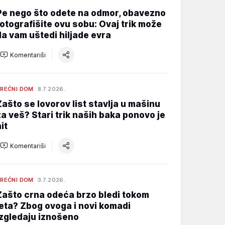
Pe nego što odete na odmor, obavezno
fotografišite ovu sobu: Ovaj trik može
da vam uštedi hiljade evra
Komentariši
REĆNI DOM
8.7.2026.
Zašto se lovorov list stavlja u mašinu
za veš? Stari trik naših baka ponovo je
it
Komentariši
REĆNI DOM
3.7.2026.
Zašto crna odeća brzo bledi tokom
leta? Zbog ovoga i novi komadi
izgledaju iznošeno