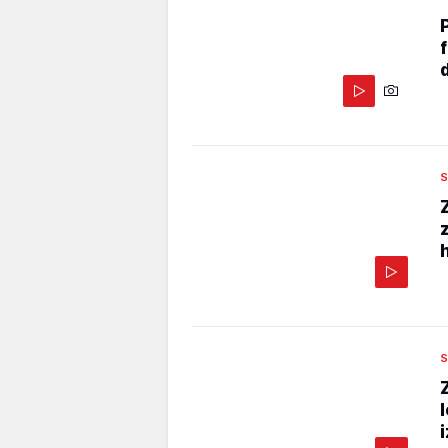
S
h
S