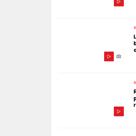
S
o
S