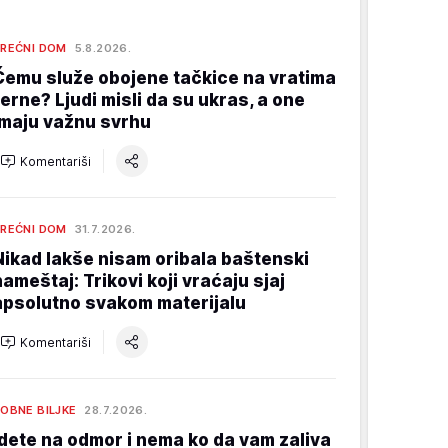
REĆNI DOM
5.8.2026.
Čemu služe obojene tačkice na vratima
rerne? Ljudi misli da su ukras, a one
imaju važnu svrhu
Komentariši
REĆNI DOM
31.7.2026.
Nikad lakše nisam oribala baštenski
nameštaj: Trikovi koji vraćaju sjaj
apsolutno svakom materijalu
Komentariši
OBNE BILJKE
28.7.2026.
Idete na odmor i nema ko da vam zaliva