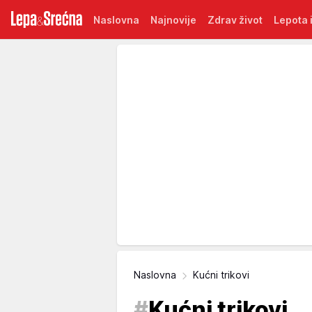
Naslovna
Najnovije
Zdrav život
Lepota i
Naslovna
Kućni trikovi
#
Kućni trikovi