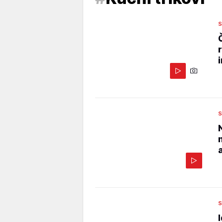
S
S
S