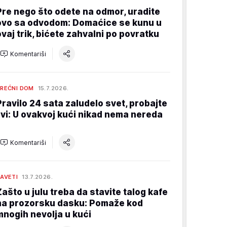
Pre nego što odete na odmor, uradite
ovo sa odvodom: Domaćice se kunu u
ovaj trik, bićete zahvalni po povratku
Komentariši
REĆNI DOM
15.7.2026.
Pravilo 24 sata zaludelo svet, probajte
i vi: U ovakvoj kući nikad nema nereda
Komentariši
AVETI
13.7.2026.
Zašto u julu treba da stavite talog kafe
na prozorsku dasku: Pomaže kod
mnogih nevolja u kući