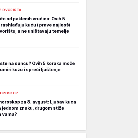
E DVORIŠTA
te od paklenih vrućina: Ovih 5
 rashlađuju kuću i prave najlepši
vorištu, a ne uništavaju temelje
i ste na suncu? Ovih 5 koraka može
umiri kožu i spreči ljuštenje
HOROSKOP
horoskop za 8. avgust: Ljubav kuca
a jednom znaku, drugom stiže
a vama?