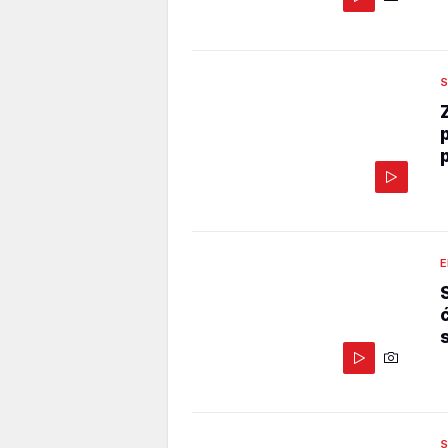
S
E
S