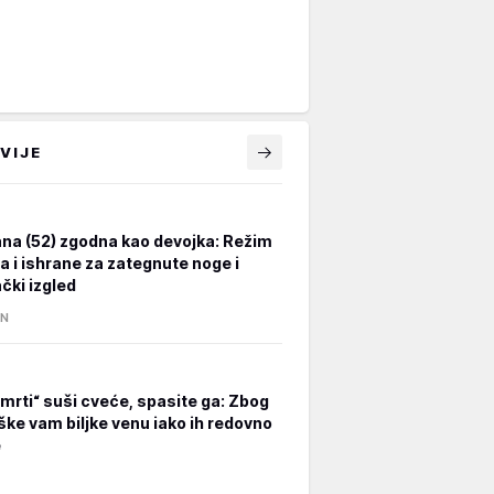
VIJE
na (52) zgodna kao devojka: Režim
a i ishrane za zategnute noge i
čki izgled
IN
smrti“ suši cveće, spasite ga: Zbog
ške vam biljke venu iako ih redovno
e