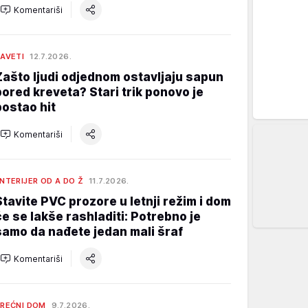
Komentariši
AVETI
12.7.2026.
Zašto ljudi odjednom ostavljaju sapun
pored kreveta? Stari trik ponovo je
postao hit
Komentariši
NTERIJER OD A DO Ž
11.7.2026.
Stavite PVC prozore u letnji režim i dom
će se lakše rashladiti: Potrebno je
samo da nađete jedan mali šraf
Komentariši
REĆNI DOM
9.7.2026.