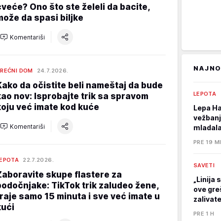
cveće? Ono što ste želeli da bacite,
može da spasi biljke
Komentariši
NAJNO
REĆNI DOM
24.7.2026.
Kako da očistite beli nameštaj da bude
LEPOTA
kao nov: Isprobajte trik sa spravom
koju već imate kod kuće
Lepa Ha
vežbanj
Komentariši
mladala
PRE 19 M
EPOTA
22.7.2026.
SAVETI
Zaboravite skupe flastere za
„Linija 
podočnjake: TikTok trik zaludeo žene,
ove gre
traje samo 15 minuta i sve već imate u
zalivat
kući
PRE 1 H