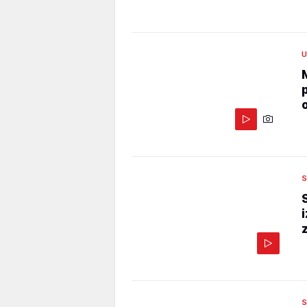
U
S
z
S