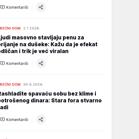
Komentariši
REĆNI DOM
2.7.2026.
Ljudi masovno stavljaju penu za
brijanje na dušeke: Kažu da je efekat
dličan i trik je već viralan
Komentariši
REĆNI DOM
30.6.2026.
Rashladite spavaću sobu bez klime i
potrošenog dinara: Stara fora stvarno
radi
Komentariši