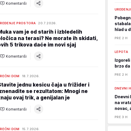
Komentariši
UREĐENJ
Pobegni
REĐENJE PROSTORA
20.7.2026.
stabala
hlad u d
Muka vam je od starih i izbledelih
pločica na terasi? Ne morate ih skidati,
PRE 2 H
ovih 5 trikova daće im novi sjaj
LEPOTA
Komentariši
Izgorel
brzo da 
PRE 2 H
REĆNI DOM
18.7.2026.
Stavite jednu kesicu čaja u frižider i
DNEVNI 
iznenadite se rezultatom: Mnogi ne
Dnevni 
naju ovaj trik, a genijalan je
na vrat
novac, 
Komentariši
PRE 3 H
REĆNI DOM
15.7.2026.