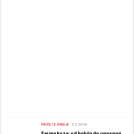
PRIČE IZ SRBIJE
3.3.2014.
Farma koza: od hobija do unosnog