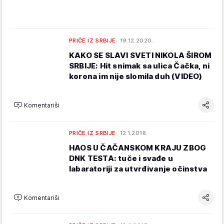
PRIČE IZ SRBIJE
19.12.2020.
KAKO SE SLAVI SVETI NIKOLA ŠIROM
SRBIJE: Hit snimak sa ulica Čačka, ni
korona im nije slomila duh (VIDEO)
Komentariši
PRIČE IZ SRBIJE
12.1.2018.
HAOS U ČAČANSKOM KRAJU ZBOG
DNK TESTA: tuče i svađe u
labaratoriji za utvrđivanje očinstva
Komentariši