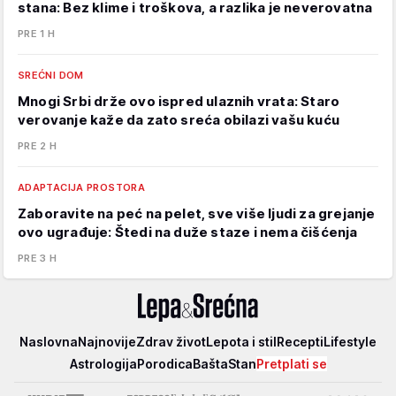
stana: Bez klime i troškova, a razlika je neverovatna
PRE 1 H
SREĆNI DOM
Mnogi Srbi drže ovo ispred ulaznih vrata: Staro
verovanje kaže da zato sreća obilazi vašu kuću
PRE 2 H
ADAPTACIJA PROSTORA
Zaboravite na peć na pelet, sve više ljudi za grejanje
ovo ugrađuje: Štedi na duže staze i nema čišćenja
PRE 3 H
Lepa
Naslovna
Najnovije
Zdrav život
Lepota i stil
Recepti
Lifestyle
i
Astrologija
Porodica
Bašta
Stan
Pretplati se
srećna