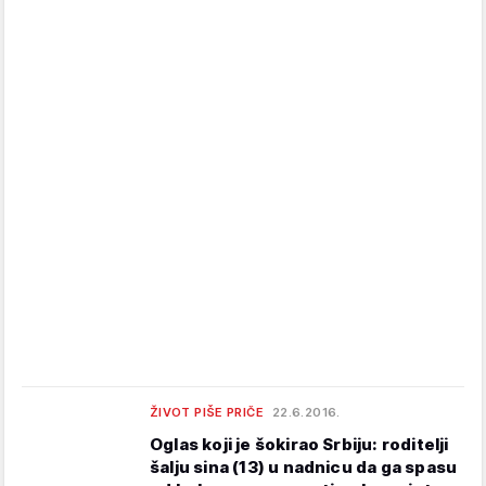
ŽIVOT PIŠE PRIČE
22.6.2016.
Oglas koji je šokirao Srbiju: roditelji
šalju sina (13) u nadnicu da ga spasu