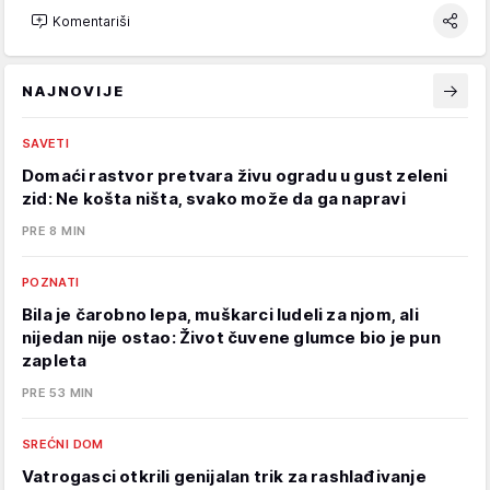
Komentariši
NAJNOVIJE
SAVETI
Domaći rastvor pretvara živu ogradu u gust zeleni
zid: Ne košta ništa, svako može da ga napravi
PRE 8 MIN
POZNATI
Bila je čarobno lepa, muškarci ludeli za njom, ali
nijedan nije ostao: Život čuvene glumce bio je pun
zapleta
PRE 53 MIN
SREĆNI DOM
Vatrogasci otkrili genijalan trik za rashlađivanje