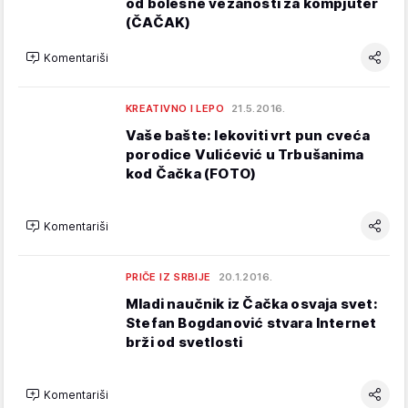
od bolesne vezanosti za kompjuter
(ČAČAK)
Komentariši
KREATIVNO I LEPO
21.5.2016.
Vaše bašte: lekoviti vrt pun cveća
porodice Vulićević u Trbušanima
kod Čačka (FOTO)
Komentariši
PRIČE IZ SRBIJE
20.1.2016.
Mladi naučnik iz Čačka osvaja svet:
Stefan Bogdanović stvara Internet
brži od svetlosti
Komentariši