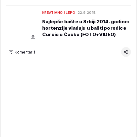
KREATIVNO I LEPO
22.9.2015.
Najlepše bašte u Srbiji 2014. godine:
hortenzije vladaju u bašti porodice
Ćurčić u Čačku (FOTO+VIDEO)
Komentariši