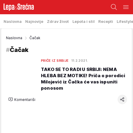
Naslovna
Najnovije
Zdrav život
Lepota i stil
Recepti
Lifestyl
Naslovna
Čačak
#
Čačak
PRIČE IZ SRBIJE
11.2.2021.
TAKO SE TO RADI U SRBIJI: NEMA
HLEBA BEZ MOTIKE! Priča o porodici
Milojević iz Čačka će vas ispuniti
ponosom
Komentariši