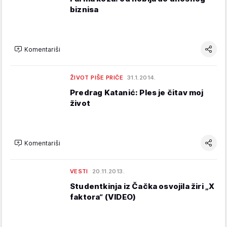
biznisa
Komentariši
ŽIVOT PIŠE PRIČE
31.1.2014.
Predrag Katanić: Ples je čitav moj
život
Komentariši
VESTI
20.11.2013.
Studentkinja iz Čačka osvojila žiri „X
faktora“ (VIDEO)