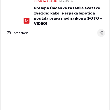
PRIČE IZ SRBIJE
13.2.2017.
Prelepa Čačanka zasenila svetske
zvezde: kako je srpska lepotica
postala prava modna ikona (FOTO +
VIDEO)
Komentariši