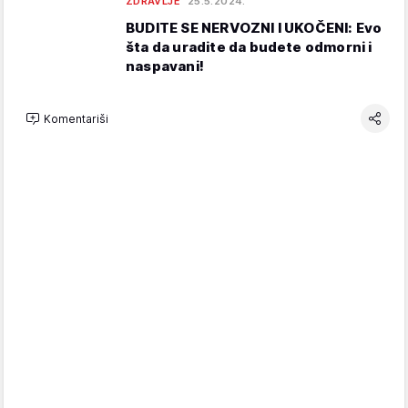
ZDRAVLJE
25.5.2024.
BUDITE SE NERVOZNI I UKOČENI: Evo
šta da uradite da budete odmorni i
naspavani!
Komentariši