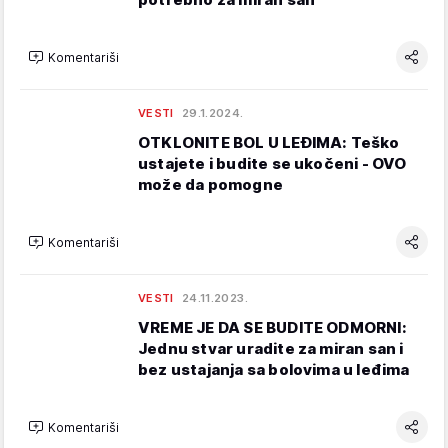
Komentariši
VESTI
29.1.2024.
OTKLONITE BOL U LEĐIMA: Teško
ustajete i budite se ukočeni - OVO
može da pomogne
Komentariši
VESTI
24.11.2023.
VREME JE DA SE BUDITE ODMORNI:
Jednu stvar uradite za miran san i
bez ustajanja sa bolovima u leđima
Komentariši