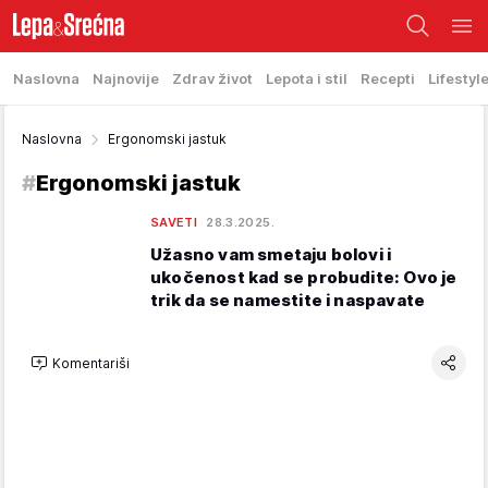
Naslovna
Najnovije
Zdrav život
Lepota i stil
Recepti
Lifestyl
Naslovna
Ergonomski jastuk
#
Ergonomski jastuk
SAVETI
28.3.2025.
Užasno vam smetaju bolovi i
ukočenost kad se probudite: Ovo je
trik da se namestite i naspavate
Komentariši