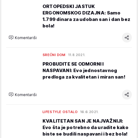
ORTOPEDSKI JASTUK
ERGONOMSKOG DIZAJNA: Samo
1.799 dinara za udoban san i dan bez
bola!
Komentariši
SREĆNI DOM
11.8.2021.
PROBUDITE SE ODMORNI I
NASPAVANI: Evo jednostavnog
predloga za kvalitetan i miran san!
Komentariši
LIFESTYLE OSTALO
16.6.2021.
KVALITETAN SAN JE NAJVAŽNIJI:
Evo šta je potrebno da uradite kako
biste se budili naspavani i bez bola!