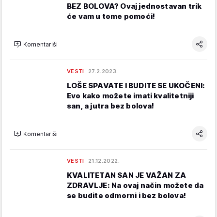
BEZ BOLOVA? Ovaj jednostavan trik
će vam u tome pomoći!
Komentariši
VESTI
27.2.2023.
LOŠE SPAVATE I BUDITE SE UKOČENI:
Evo kako možete imati kvalitetniji
san, a jutra bez bolova!
Komentariši
VESTI
21.12.2022.
KVALITETAN SAN JE VAŽAN ZA
ZDRAVLJE: Na ovaj način možete da
se budite odmorni i bez bolova!