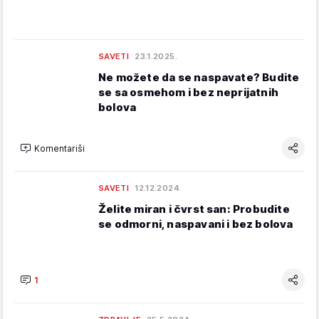
SAVETI
23.1.2025.
Ne možete da se naspavate? Budite
se sa osmehom i bez neprijatnih
bolova
Komentariši
SAVETI
12.12.2024.
Želite miran i čvrst san: Probudite
se odmorni, naspavani i bez bolova
1