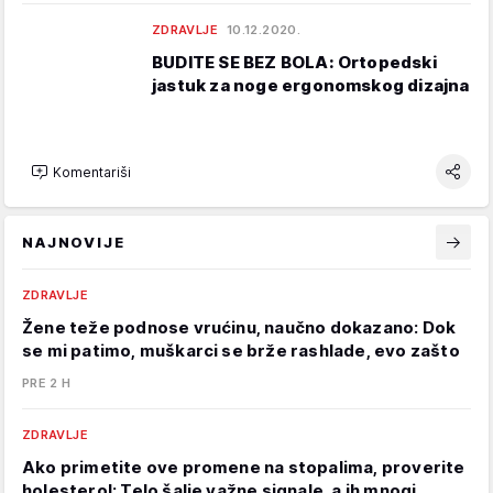
ZDRAVLJE
10.12.2020.
BUDITE SE BEZ BOLA: Ortopedski
jastuk za noge ergonomskog dizajna
Komentariši
NAJNOVIJE
ZDRAVLJE
Žene teže podnose vrućinu, naučno dokazano: Dok
se mi patimo, muškarci se brže rashlade, evo zašto
PRE 2 H
ZDRAVLJE
Ako primetite ove promene na stopalima, proverite
holesterol: Telo šalje važne signale, a ih mnogi