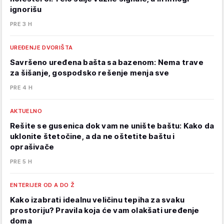
ignorišu
PRE 3 H
UREĐENJE DVORIŠTA
Savršeno uređena bašta sa bazenom: Nema trave
za šišanje, gospodsko rešenje menja sve
PRE 4 H
AKTUELNO
Rešite se gusenica dok vam ne unište baštu: Kako da
uklonite štetočine, a da ne oštetite baštu i
oprašivače
PRE 5 H
ENTERIJER OD A DO Ž
Kako izabrati idealnu veličinu tepiha za svaku
prostoriju? Pravila koja će vam olakšati uređenje
doma