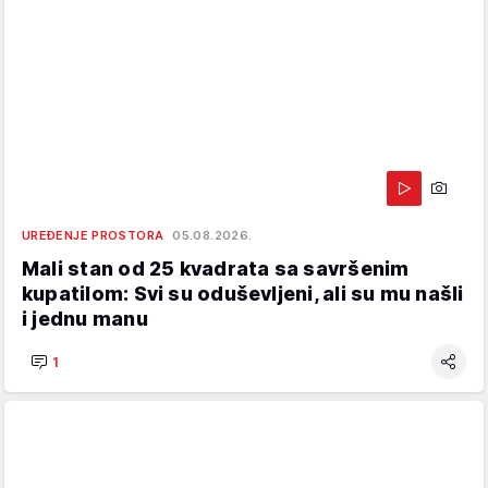
UREĐENJE PROSTORA
05.08.2026.
Mali stan od 25 kvadrata sa savršenim
kupatilom: Svi su oduševljeni, ali su mu našli
i jednu manu
1