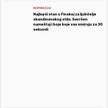
INSPIRACIJA
Najlepši stan u Finskoj za ljubitelje
skandinavskog stila: Savršen
nameštaj i boje koje vas smiruju za 30
sekundi