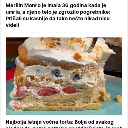
Merilin Monro je imala 36 godina kada je
umrla, a njeno telo je zgrozilo pogrebnike:
Pričali su kasnije da tako nešto nikad nisu
videli
Najbolja letnja voćna torta: Bolja od svakog