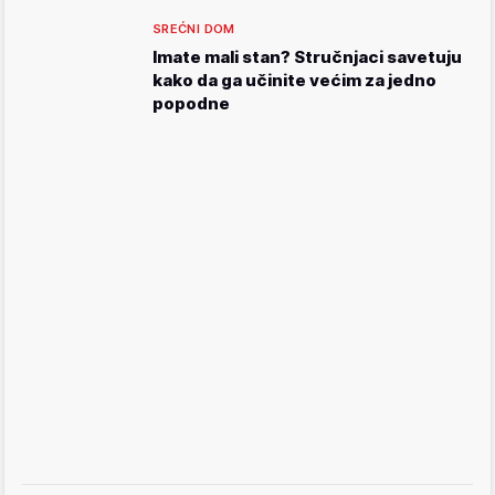
SREĆNI DOM
Imate mali stan? Stručnjaci savetuju
kako da ga učinite većim za jedno
popodne