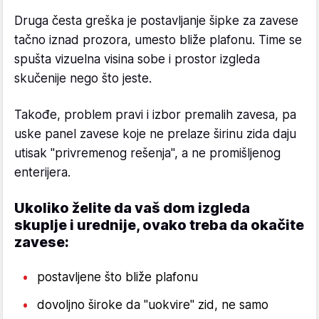
Druga česta greška je postavljanje šipke za zavese
tačno iznad prozora, umesto bliže plafonu. Time se
spušta vizuelna visina sobe i prostor izgleda
skučenije nego što jeste.
Takođe, problem pravi i izbor premalih zavesa, pa
uske panel zavese koje ne prelaze širinu zida daju
utisak "privremenog rešenja", a ne promišljenog
enterijera.
Ukoliko želite da vaš dom izgleda
skuplje i urednije, ovako treba da okačite
zavese:
postavljene što bliže plafonu
dovoljno široke da "uokvire" zid, ne samo