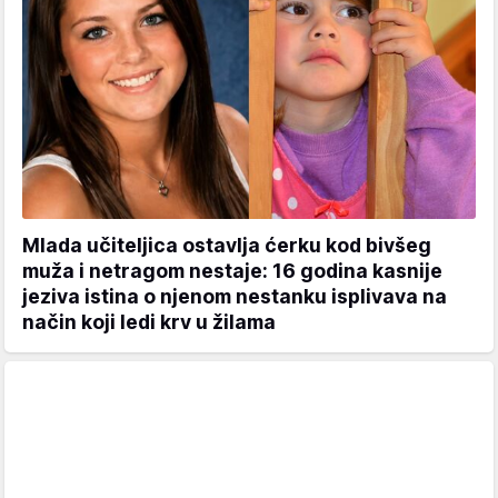
Mlada učiteljica ostavlja ćerku kod bivšeg
muža i netragom nestaje: 16 godina kasnije
jeziva istina o njenom nestanku isplivava na
način koji ledi krv u žilama