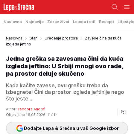
Naslovna
Najnovije
Zdrav život
Lepota i stil
Recepti
Lifestyl
Naslovna
Stan
Uređenje prostora
Zavese čine da kuća
izgleda jeftino
Jedna greška sa zavesama čini da kuća
izgleda jeftino: U Srbiji mnogi ovo rade,
pa prostor deluje skučeno
Kada kačite zavese, ovu grešku treba da
izbegnete! Čini da prostor izgleda jeftinije nego
što jeste...
Autor:
Teodora Andrić
Objavljeno 18.05.2026. 11:11h
Dodajte Lepa & Srećna u vaš Google izbor