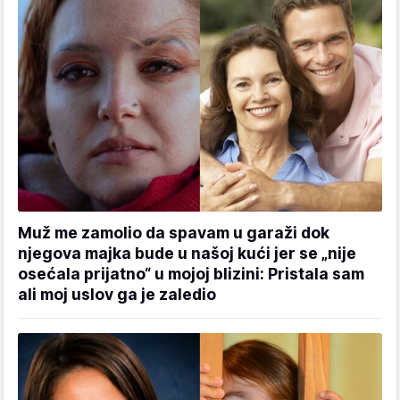
Muž me zamolio da spavam u garaži dok
njegova majka bude u našoj kući jer se „nije
osećala prijatno“ u mojoj blizini: Pristala sam
ali moj uslov ga je zaledio