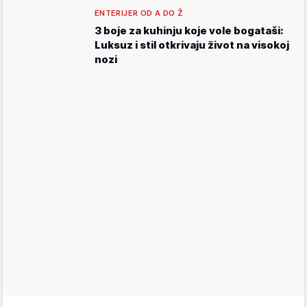
ENTERIJER OD A DO Ž
3 boje za kuhinju koje vole bogataši:
Luksuz i stil otkrivaju život na visokoj
nozi