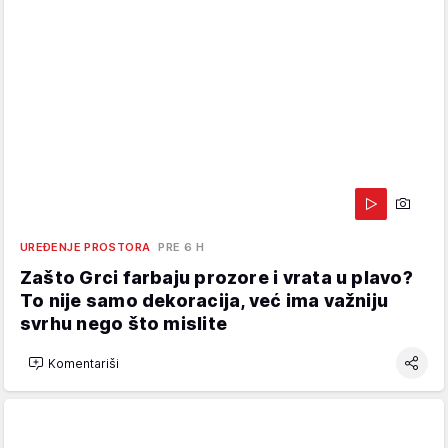
UREĐENJE PROSTORA
PRE 6 H
Zašto Grci farbaju prozore i vrata u plavo?
To nije samo dekoracija, već ima važniju
svrhu nego što mislite
Komentariši