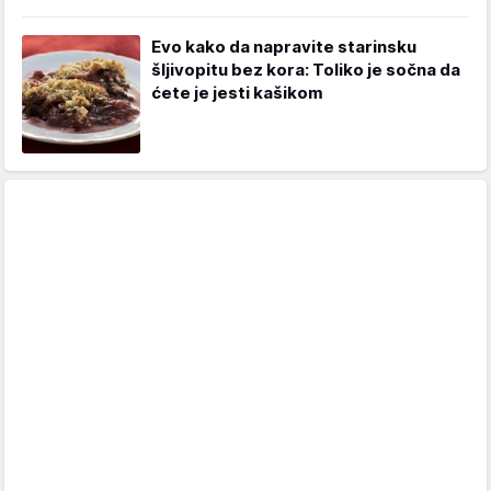
Evo kako da napravite starinsku
šljivopitu bez kora: Toliko je sočna da
ćete je jesti kašikom