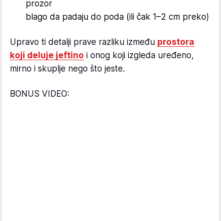
prozor
blago da padaju do poda (ili čak 1–2 cm preko)
Upravo ti detalji prave razliku između
prostora
koji deluje jeftino
i onog koji izgleda uređeno,
mirno i skuplje nego što jeste.
BONUS VIDEO: