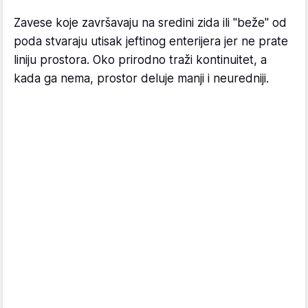
Zavese koje završavaju na sredini zida ili "beže" od
poda stvaraju utisak jeftinog enterijera jer ne prate
liniju prostora. Oko prirodno traži kontinuitet, a
kada ga nema, prostor deluje manji i neuredniji.