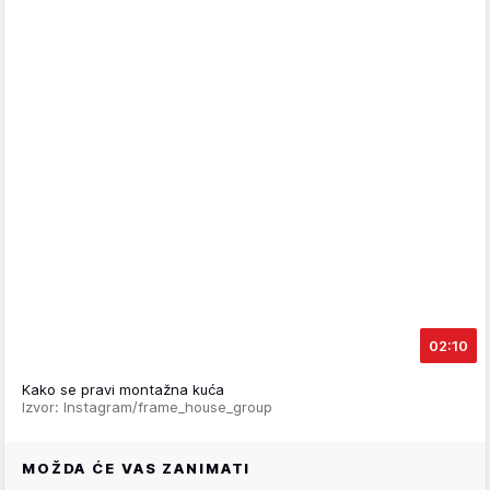
02:10
Kako se pravi montažna kuća
Izvor: Instagram/frame_house_group
MOŽDA ĆE VAS ZANIMATI