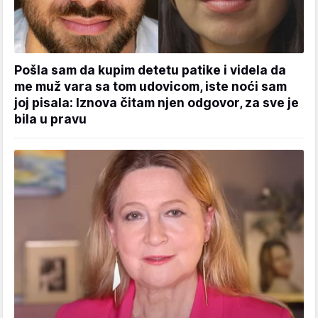
Pošla sam da kupim detetu patike i videla da
me muž vara sa tom udovicom, iste noći sam
joj pisala: Iznova čitam njen odgovor, za sve je
bila u pravu