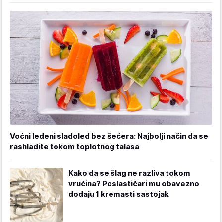
Voćni ledeni sladoled bez šećera: Najbolji način da se
rashladite tokom toplotnog talasa
Kako da se šlag ne razliva tokom
vrućina? Poslastičari mu obavezno
dodaju 1 kremasti sastojak