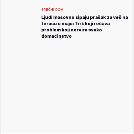
SREĆNI DOM
Ljudi masovno sipaju prašak za veš na
terasu u maju: Trik koji rešava
problem koji nervira svako
domaćinstvo