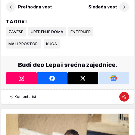
Prethodna vest
Sledeća vest
TAGOVI
ZAVESE
UREĐENJE DOMA
ENTERIJER
MALI PROSTORI
KUĆA
Budi deo Lepa i srećna zajednice.
Komentariši