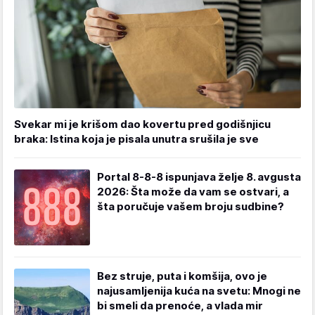
Svekar mi je krišom dao kovertu pred godišnjicu
braka: Istina koja je pisala unutra srušila je sve
Portal 8-8-8 ispunjava želje 8. avgusta
2026: Šta može da vam se ostvari, a
šta poručuje vašem broju sudbine?
Bez struje, puta i komšija, ovo je
najusamljenija kuća na svetu: Mnogi ne
bi smeli da prenoće, a vlada mir