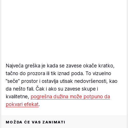
Najveća greška je kada se zavese okače kratko,
tačno do prozora ili tik iznad poda. To vizuelno
"seče" prostor i ostavlja utisak nedovršenosti, kao
da nešto fali. Čak i ako su zavese skupe i
kvalitetne,
pogrešna dužina može potpuno da
pokvari efekat
.
MOŽDA ĆE VAS ZANIMATI