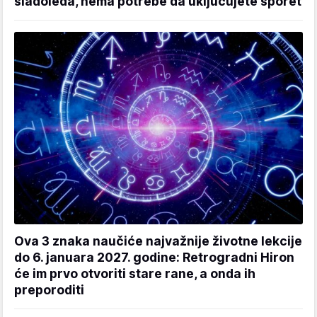
sladoleda, nema potrebe da uključujete šporet
Ova 3 znaka naučiće najvažnije životne lekcije
do 6. januara 2027. godine: Retrogradni Hiron
će im prvo otvoriti stare rane, a onda ih
preporoditi