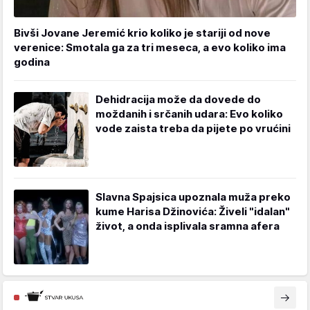
Bivši Jovane Jeremić krio koliko je stariji od nove
verenice: Smotala ga za tri meseca, a evo koliko ima
godina
Dehidracija može da dovede do
moždanih i srčanih udara: Evo koliko
vode zaista treba da pijete po vrućini
Slavna Spajsica upoznala muža preko
kume Harisa Džinovića: Živeli "idalan"
život, a onda isplivala sramna afera