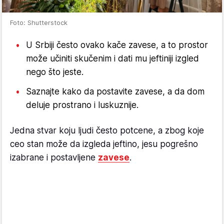
Foto: Shutterstock
U Srbiji često ovako kače zavese, a to prostor
može učiniti skučenim i dati mu jeftiniji izgled
nego što jeste.
Saznajte kako da postavite zavese, a da dom
deluje prostrano i luskuznije.
Jedna stvar koju ljudi često potcene, a zbog koje
ceo stan može da izgleda jeftino, jesu pogrešno
izabrane i postavljene
zavese
.