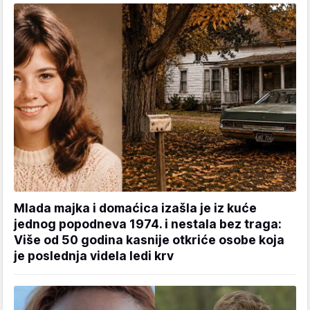
Mlada majka i domaćica izašla je iz kuće
jednog popodneva 1974. i nestala bez traga:
Više od 50 godina kasnije otkriće osobe koja
je poslednja videla ledi krv