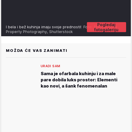
Pogledaj
I bela i bež kuhinja imaju svoje prednosti!
Foto: Shutterstock ,
fotogaleriju
Property Photography, Shutterstock
MOŽDA ĆE VAS ZANIMATI
URADI SAM
Sama je ofarbala kuhinju i za male
pare dobila luks prostor: Elementi
kao novi, a šank fenomenalan