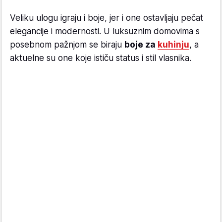
Veliku ulogu igraju i boje, jer i one ostavljaju pečat
elegancije i modernosti. U luksuznim domovima s
posebnom pažnjom se biraju
boje za
kuhinju
, a
aktuelne su one koje ističu status i stil vlasnika.