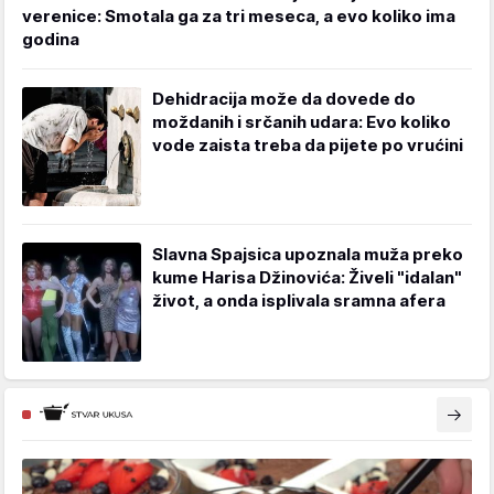
verenice: Smotala ga za tri meseca, a evo koliko ima
godina
Dehidracija može da dovede do
moždanih i srčanih udara: Evo koliko
vode zaista treba da pijete po vrućini
Slavna Spajsica upoznala muža preko
kume Harisa Džinovića: Živeli "idalan"
život, a onda isplivala sramna afera