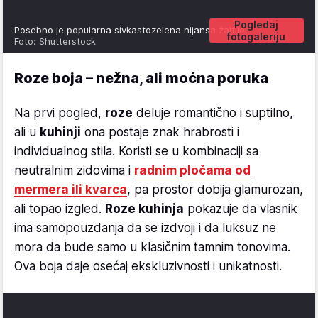
Pogledaj
Posebno je popularna sivkastozelena nijansa žalfije.
fotogaleriju
Foto: Shutterstock
Roze boja – nežna, ali moćna poruka
Na prvi pogled,
roze
deluje romantično i suptilno,
ali u
kuhinji
ona postaje znak hrabrosti i
individualnog stila. Koristi se u kombinaciji sa
neutralnim zidovima i
radnim pločama od
mermera ili kvarca
, pa prostor dobija glamurozan,
ali topao izgled.
Roze kuhinja
pokazuje da vlasnik
ima samopouzdanja da se izdvoji i da luksuz ne
mora da bude samo u klasičnim tamnim tonovima.
Ova boja daje osećaj ekskluzivnosti i unikatnosti.