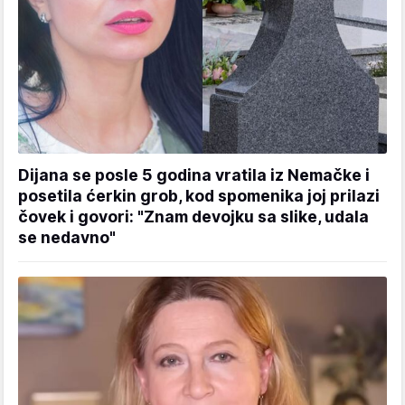
Dijana se posle 5 godina vratila iz Nemačke i
posetila ćerkin grob, kod spomenika joj prilazi
čovek i govori: "Znam devojku sa slike, udala
se nedavno"