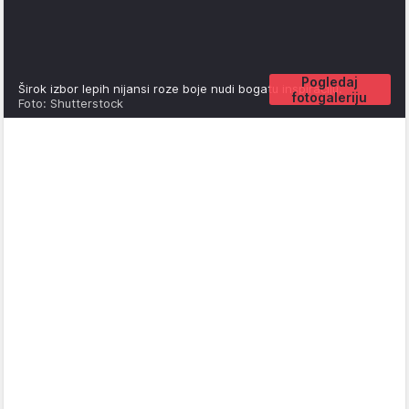
Pogledaj
Širok izbor lepih nijansi roze boje nudi bogatu inspiraciju.
fotogaleriju
Foto: Shutterstock