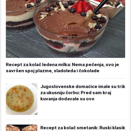
Recept za kolač ledena milka: Nema pečenja, ovo je
savršen spoj plazme, sladoleda i čokolade
Jugoslovenske domaćice imale su trik
za ukusniju čorbu: Pred sam kraj
kuvanja dodavale su ovo
Recept za kolač smetanik: Ruski klasik