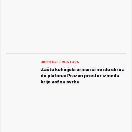
UREĐENJE PROSTORA
Zašto kuhinjski ormarići ne idu skroz
do plafona: Prazan prostor između
krije važnu svrhu