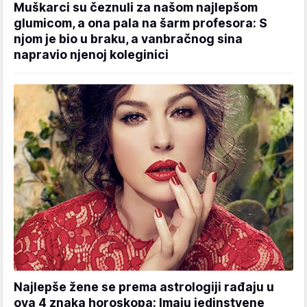
Muškarci su čeznuli za našom najlepšom
glumicom, a ona pala na šarm profesora: S
njom je bio u braku, a vanbračnog sina
napravio njenoj koleginici
Najlepše žene se prema astrologiji rađaju u
ova 4 znaka horoskopa: Imaju jedinstvene