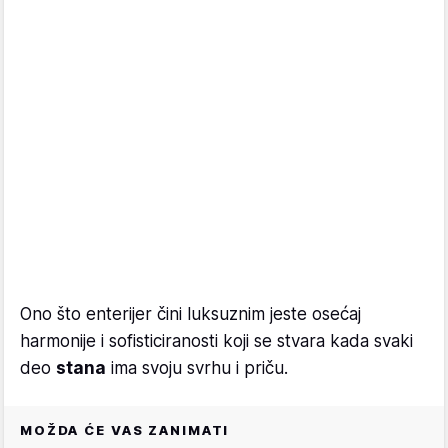
Ono što enterijer čini luksuznim jeste osećaj
harmonije i sofisticiranosti koji se stvara kada svaki
deo
stana
ima svoju svrhu i priču.
MOŽDA ĆE VAS ZANIMATI