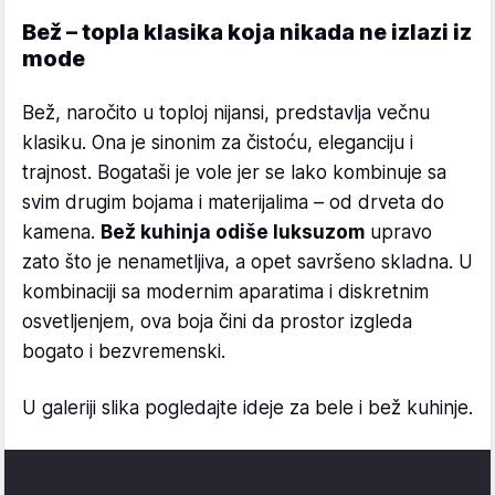
Bež – topla klasika koja nikada ne izlazi iz
mode
Bež, naročito u toploj nijansi, predstavlja večnu
klasiku. Ona je sinonim za čistoću, eleganciju i
trajnost. Bogataši je vole jer se lako kombinuje sa
svim drugim bojama i materijalima – od drveta do
kamena.
Bež kuhinja odiše luksuzom
upravo
zato što je nenametljiva, a opet savršeno skladna. U
kombinaciji sa modernim aparatima i diskretnim
osvetljenjem, ova boja čini da prostor izgleda
bogato i bezvremenski.
U galeriji slika pogledajte ideje za bele i bež kuhinje.