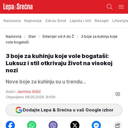
Naslovna
Najnovije
Zdrav život
Lepota i stil
Recepti
Lifestyl
Naslovna
Stan
Enterijer od A do Ž
3 boje za kuhinju koje
vole bogataši
3 boje za kuhinju koje vole bogataši:
Luksuz i stil otkrivaju život na visokoj
nozi
Nove boje za kuhinju su u trendu...
Autor:
Jasmina Glišić
Objavljeno 08.05.2026. 8:00h
Dodajte Lepa & Srećna u vaš Google izbor