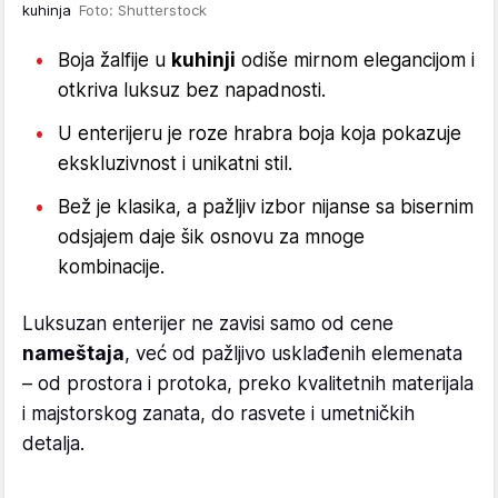
kuhinja
Foto: Shutterstock
Boja žalfije u
kuhinji
odiše mirnom elegancijom i
otkriva luksuz bez napadnosti.
U enterijeru je roze hrabra boja koja pokazuje
ekskluzivnost i unikatni stil.
Bež je klasika, a pažljiv izbor nijanse sa bisernim
odsjajem daje šik osnovu za mnoge
kombinacije.
Luksuzan enterijer ne zavisi samo od cene
nameštaja
, već od pažljivo usklađenih elemenata
– od prostora i protoka, preko kvalitetnih materijala
i majstorskog zanata, do rasvete i umetničkih
detalja.