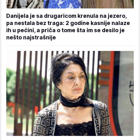
Danijela je sa drugaricom krenula na jezero,
pa nestala bez traga: 2 godine kasnije nalaze
ih u pećini, a priča o tome šta im se desilo je
nešto najstrašnije