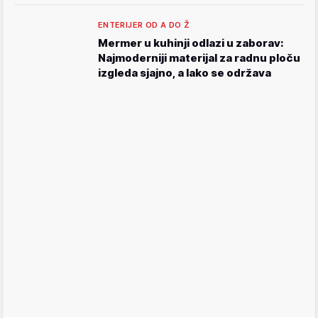
ENTERIJER OD A DO Ž
Mermer u kuhinji odlazi u zaborav:
Najmoderniji materijal za radnu ploču
izgleda sjajno, a lako se održava