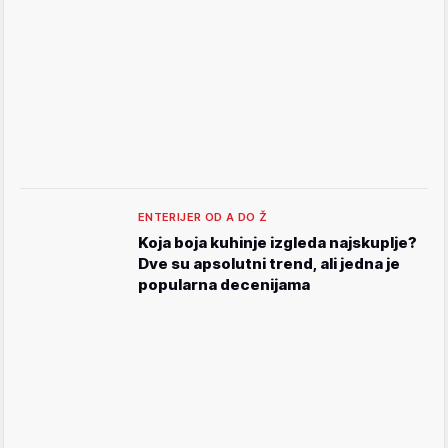
ENTERIJER OD A DO Ž
Koja boja kuhinje izgleda najskuplje?
Dve su apsolutni trend, ali jedna je
popularna decenijama