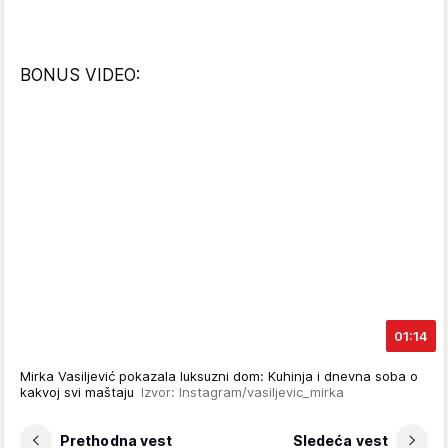
BONUS VIDEO:
01:14
Mirka Vasiljević pokazala luksuzni dom: Kuhinja i dnevna soba o
kakvoj svi maštaju
Izvor: Instagram/vasiljevic_mirka
Prethodna vest
Sledeća vest