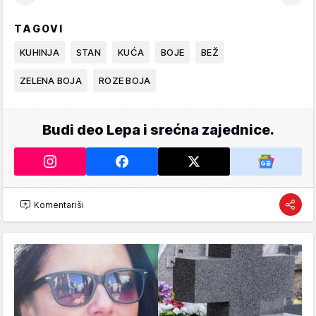
TAGOVI
KUHINJA
STAN
KUĆA
BOJE
BEŽ
ZELENA BOJA
ROZE BOJA
Budi deo Lepa i srećna zajednice.
Komentariši