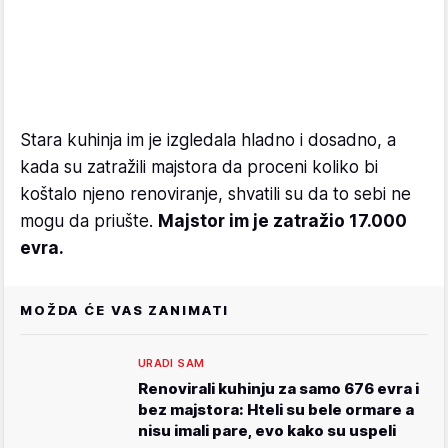
Stara kuhinja im je izgledala hladno i dosadno, a
kada su zatražili majstora da proceni koliko bi
koštalo njeno renoviranje, shvatili su da to sebi ne
mogu da priušte.
Majstor im je zatražio 17.000
evra.
MOŽDA ĆE VAS ZANIMATI
URADI SAM
Renovirali kuhinju za samo 676 evra i
bez majstora: Hteli su bele ormare a
nisu imali pare, evo kako su uspeli