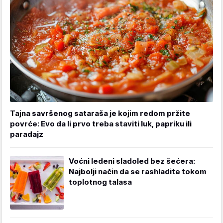
Tajna savršenog sataraša je kojim redom pržite
povrće: Evo da li prvo treba staviti luk, papriku ili
paradajz
Voćni ledeni sladoled bez šećera:
Najbolji način da se rashladite tokom
toplotnog talasa