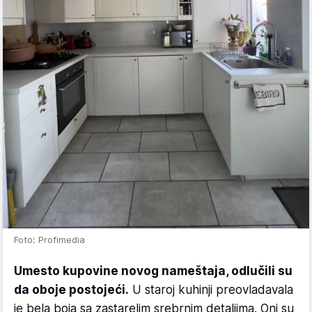
Foto: Profimedia
Umesto kupovine novog nameštaja, odlučili su
da oboje postojeći.
U staroj kuhinji preovladavala
je bela boja sa zastarelim srebrnim detaljima. Oni su