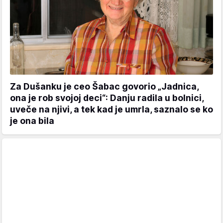
Za Dušanku je ceo Šabac govorio „Jadnica,
ona je rob svojoj deci“: Danju radila u bolnici,
uveče na njivi, a tek kad je umrla, saznalo se ko
je ona bila