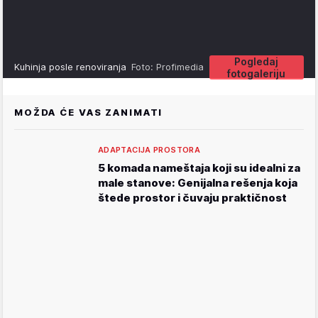
Pogledaj
Kuhinja posle renoviranja
Foto: Profimedia
fotogaleriju
MOŽDA ĆE VAS ZANIMATI
ADAPTACIJA PROSTORA
5 komada nameštaja koji su idealni za
male stanove: Genijalna rešenja koja
štede prostor i čuvaju praktičnost