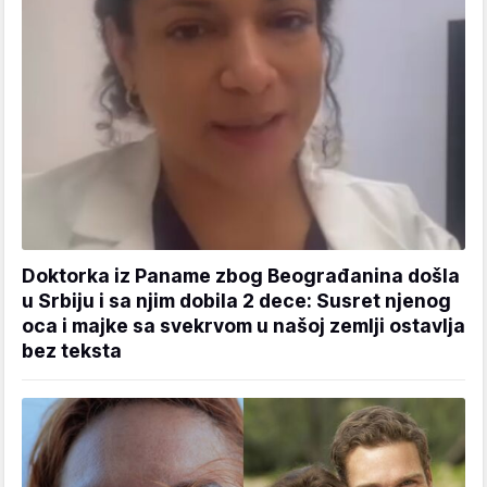
Doktorka iz Paname zbog Beograđanina došla
u Srbiju i sa njim dobila 2 dece: Susret njenog
oca i majke sa svekrvom u našoj zemlji ostavlja
bez teksta