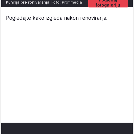
Kuhinja pre ronivaranja
Foto: Profimedia
fotogaleriju
Pogledajte kako izgleda nakon renoviranja: