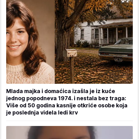
Mlada majka i domaćica izašla je iz kuće
jednog popodneva 1974. i nestala bez traga:
Više od 50 godina kasnije otkriće osobe koja
je poslednja videla ledi krv