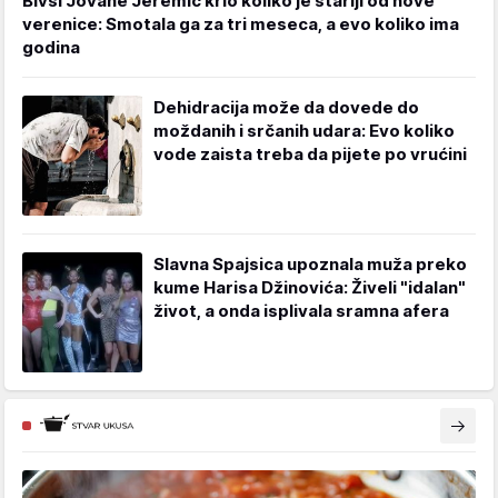
Bivši Jovane Jeremić krio koliko je stariji od nove
verenice: Smotala ga za tri meseca, a evo koliko ima
godina
Dehidracija može da dovede do
moždanih i srčanih udara: Evo koliko
vode zaista treba da pijete po vrućini
Slavna Spajsica upoznala muža preko
kume Harisa Džinovića: Živeli "idalan"
život, a onda isplivala sramna afera