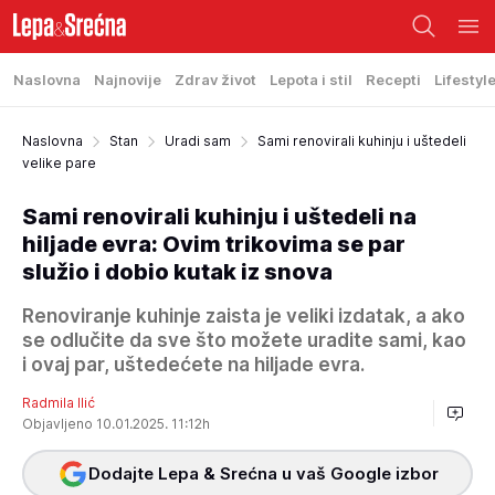
Naslovna
Najnovije
Zdrav život
Lepota i stil
Recepti
Lifestyl
Naslovna
Stan
Uradi sam
Sami renovirali kuhinju i uštedeli
velike pare
Sami renovirali kuhinju i uštedeli na
hiljade evra: Ovim trikovima se par
služio i dobio kutak iz snova
Renoviranje kuhinje zaista je veliki izdatak, a ako
se odlučite da sve što možete uradite sami, kao
i ovaj par, uštedećete na hiljade evra.
Radmila Ilić
Objavljeno 10.01.2025. 11:12h
Dodajte Lepa & Srećna u vaš Google izbor