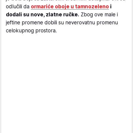
odlučili da
ormariće oboje u tamnozeleno
i
dodali su nove, zlatne ručke.
Zbog ove male i
jeftine promene dobili su neverovatnu promenu
celokupnog prostora.