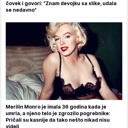
čovek i govori: "Znam devojku sa slike, udala
se nedavno"
Merilin Monro je imala 36 godina kada je
umrla, a njeno telo je zgrozilo pogrebnike:
Pričali su kasnije da tako nešto nikad nisu
videli