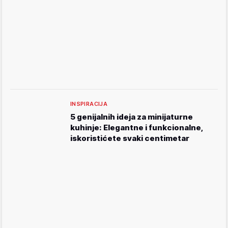
INSPIRACIJA
5 genijalnih ideja za minijaturne
kuhinje: Elegantne i funkcionalne,
iskoristićete svaki centimetar