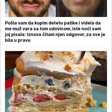
Pošla sam da kupim detetu patike i videla da
me muž vara sa tom udovicom, iste noći sam
joj pisala: Iznova čitam njen odgovor, za sve je
bila u pravu