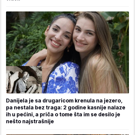
Danijela je sa drugaricom krenula na jezero,
pa nestala bez traga: 2 godine kasnije nalaze
ih u pećini, a priča o tome šta im se desilo je
nešto najstrašnije