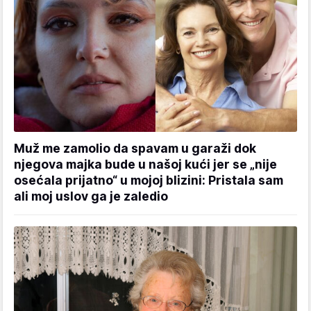
Muž me zamolio da spavam u garaži dok
njegova majka bude u našoj kući jer se „nije
osećala prijatno“ u mojoj blizini: Pristala sam
ali moj uslov ga je zaledio