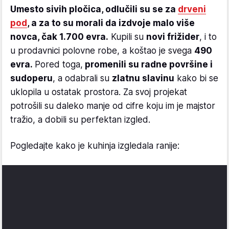
Umesto sivih pločica, odlučili su se za
drveni
pod
, a za to su morali da izdvoje malo više
novca, čak 1.700 evra.
Kupili su
novi frižider
, i to
u prodavnici polovne robe, a koštao je svega
490
evra.
Pored toga,
promenili su radne površine i
sudoperu
, a odabrali su
zlatnu slavinu
kako bi se
uklopila u ostatak prostora. Za svoj projekat
potrošili su daleko manje od cifre koju im je majstor
tražio, a dobili su perfektan izgled.
Pogledajte kako je kuhinja izgledala ranije: