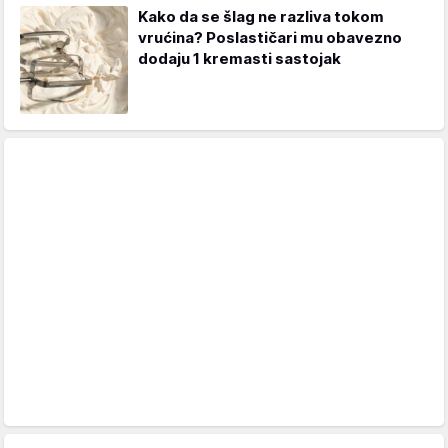
Kako da se šlag ne razliva tokom
vrućina? Poslastičari mu obavezno
dodaju 1 kremasti sastojak