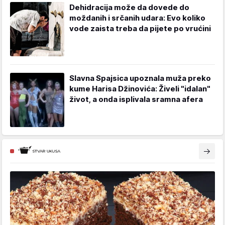
Dehidracija može da dovede do
moždanih i srčanih udara: Evo koliko
vode zaista treba da pijete po vrućini
Slavna Spajsica upoznala muža preko
kume Harisa Džinovića: Živeli "idalan"
život, a onda isplivala sramna afera