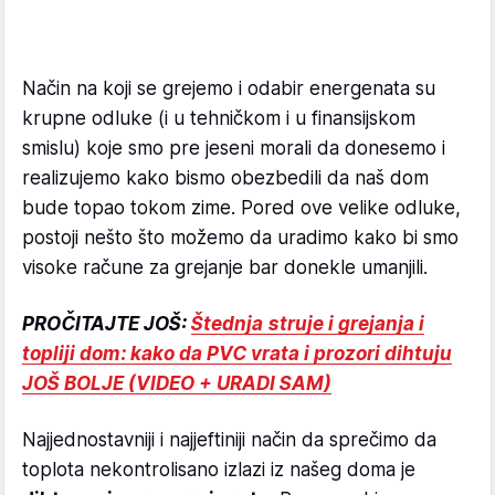
Način na koji se grejemo i odabir energenata su
krupne odluke (i u tehničkom i u finansijskom
smislu) koje smo pre jeseni morali da donesemo i
realizujemo kako bismo obezbedili da naš dom
bude topao tokom zime. Pored ove velike odluke,
postoji nešto što možemo da uradimo kako bi smo
visoke račune za grejanje bar donekle umanjili.
PROČITAJTE JOŠ:
Štednja struje i grejanja i
topliji dom: kako da PVC vrata i prozori dihtuju
JOŠ BOLJE (VIDEO + URADI SAM)
Najjednostavniji i najjeftiniji način da sprečimo da
toplota nekontrolisano izlazi iz našeg doma je