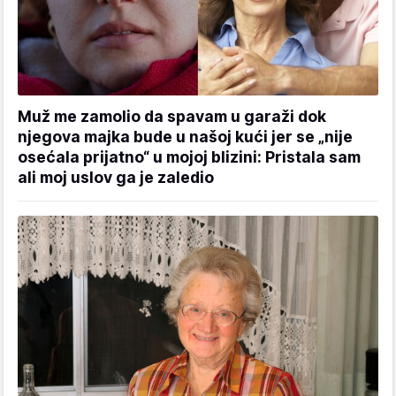
Muž me zamolio da spavam u garaži dok
njegova majka bude u našoj kući jer se „nije
osećala prijatno“ u mojoj blizini: Pristala sam
ali moj uslov ga je zaledio