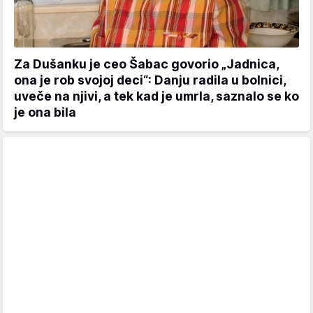
Za Dušanku je ceo Šabac govorio „Jadnica,
ona je rob svojoj deci“: Danju radila u bolnici,
uveče na njivi, a tek kad je umrla, saznalo se ko
je ona bila