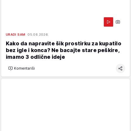
URADI SAM
05.08.2026.
Kako da napravite šik prostirku za kupatilo
bez igle i konca? Ne bacajte stare peškire,
imamo 3 odlične ideje
Komentariši