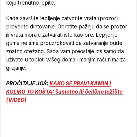
koju trenutno lepite.
Kada završite lepljenje zatvorite vrata (prozor) i
proverite dihtovanje. Obratite pažnju da se prozor
ili vrata moraju zatvarati isto kao pre. Lepljenje
gume ne sme prouzrokovati da zatvaranje bude
znatno otežano. Sada vam preostaje još samo da
uživate u toploti vašeg doma i manjim računima za
grejanje.
PROČITAJE JOŠ:
KAKO SE PRAVI KAMIN I
KOLIKO TO KOŠTA: šamotno ili čelično ložište
(VIDEO)