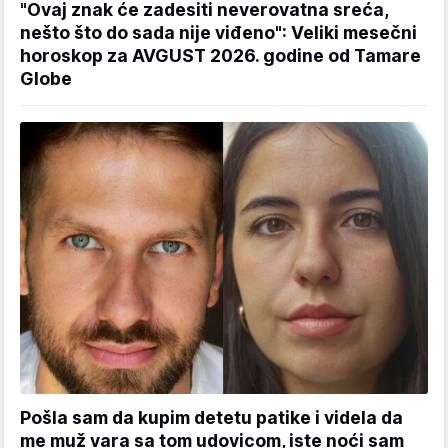
"Ovaj znak će zadesiti neverovatna sreća,
nešto što do sada nije viđeno": Veliki mesečni
horoskop za AVGUST 2026. godine od Tamare
Globe
Pošla sam da kupim detetu patike i videla da
me muž vara sa tom udovicom, iste noći sam