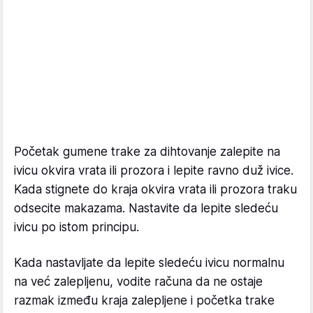
Početak gumene trake za dihtovanje zalepite na
ivicu okvira vrata ili prozora i lepite ravno duž ivice.
Kada stignete do kraja okvira vrata ili prozora traku
odsecite makazama. Nastavite da lepite sledeću
ivicu po istom principu.
Kada nastavljate da lepite sledeću ivicu normalnu
na već zalepljenu, vodite računa da ne ostaje
razmak između kraja zalepljene i početka trake