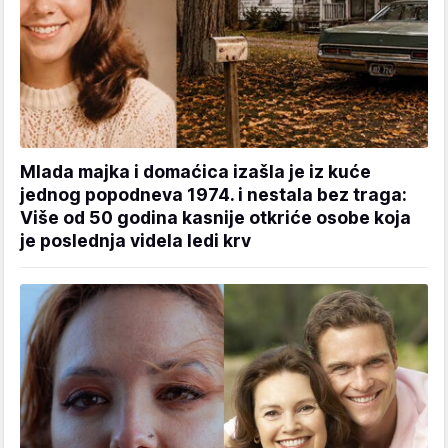
Mlada majka i domaćica izašla je iz kuće
jednog popodneva 1974. i nestala bez traga:
Više od 50 godina kasnije otkriće osobe koja
je poslednja videla ledi krv