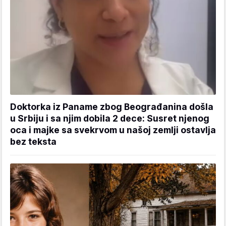
Doktorka iz Paname zbog Beograđanina došla
u Srbiju i sa njim dobila 2 dece: Susret njenog
oca i majke sa svekrvom u našoj zemlji ostavlja
bez teksta