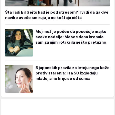
Šta radi Bil Gejts kad je pod stresom? Tvrdi da ga dve
navike uveče smiruju, a ne koštaju ništa
Moj muž je počeo da posećuje majku
svake nedelje: Mesec dana krenula
sam za njim i otrkrila nešto pretužno
5 japanskih pravila za letnju negu kože
protiv starenja: I sa 50 izgledaju
mlado, a ne kriju se od sunca