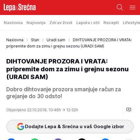
Naslovna
Najnovije
Zdrav život
Lepota i stil
Recepti
Lifestyl
Naslovna
Stan
Uradi sam
DIHTOVANJE PROZORA I VRATA:
pripremite dom za zimu i grejnu sezonu (URADI SAM)
DIHTOVANJE PROZORA I VRATA:
pripremite dom za zimu i grejnu sezonu
(URADI SAM)
Dobro dihtovanje prozora smanjuje račun za
grejanje do 30 odsto!
Objavljeno 22.10.2018. 10:46h
→ 12:32h
Dodajte Lepa & Srećna u vaš Google izbor