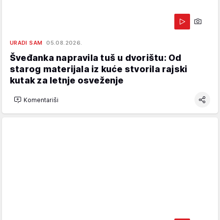
URADI SAM
05.08.2026.
Šveđanka napravila tuš u dvorištu: Od
starog materijala iz kuće stvorila rajski
kutak za letnje osveženje
Komentariši