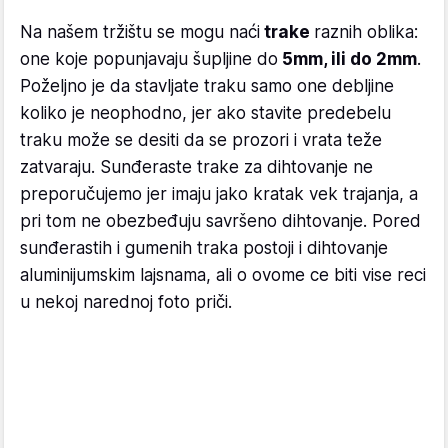
Na našem tržištu se mogu naći
trake
raznih oblika:
one koje popunjavaju šupljine do
5mm, ili do 2mm
.
Poželjno je da stavljate traku samo one debljine
koliko je neophodno, jer ako stavite predebelu
traku može se desiti da se prozori i vrata teže
zatvaraju. Sunđeraste trake za dihtovanje ne
preporučujemo jer imaju jako kratak vek trajanja, a
pri tom ne obezbeđuju savršeno dihtovanje. Pored
sunđerastih i gumenih traka postoji i dihtovanje
aluminijumskim lajsnama, ali o ovome ce biti vise reci
u nekoj narednoj foto priči.