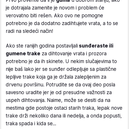
je dotrajala zamenite je novom i problem će
verovatno biti rešen. Ako ovo ne pomogne
potrebno je da dodatno zadihtujete vrata, a to se
radi na sledeći način!
Ako ste ranijih godina postavljali
sunđeraste ili
gumene trake
za dihtovanje vrata i prozora
potrebno je da ih skinete. U nekim slučajevima to
nije baš lako jer se sunđer odlepljuje sa plastične
lepljive trake koja ga je držala zalepljenim za
drvenu površinu. Potrudite se da ovaj deo posla
savesno uradite jer je od presudne važnosti za
uspeh dihtovanja. Naime, može se desiti da na
mestima gde postoje ostaci starih traka, lepak nove
trake drži nekoliko dana ili nedelja, a onda popusti,
traka spada i kida se...