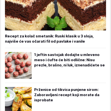
Recept za kolač smetanik: Ruski klasik u 3 sloja,
najviše će vas očarati fil od pavlake i vanile
1 jeftin sastojak dodajte u mleveno
meso i ćufte će biti odlične: Nisu
prezle, brašno, ni luk, iznenadićete se
Prženice od tikvica punjene sirom:
Zaboravljeni recept koji morate da
isprobate