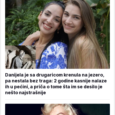
Danijela je sa drugaricom krenula na jezero,
pa nestala bez traga: 2 godine kasnije nalaze
ih u pećini, a priča o tome šta im se desilo je
nešto najstrašnije