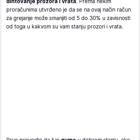
dihtovanje prozora i vrata
. Prema nekim
proračunima utvrđeno je da se na ovaj način račun
za grejanje može smanjiti od 5 do 30% u zavisnosti
od toga u kakvom su vam stanju prozori i vrata.
Prvo proverite da li je
guma
u dobrom stanju, ako