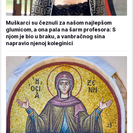
Muškarci su čeznuli za našom najlepšom
glumicom, a ona pala na šarm profesora: S
njom je bio u braku, a vanbračnog sina
napravio njenoj koleginici