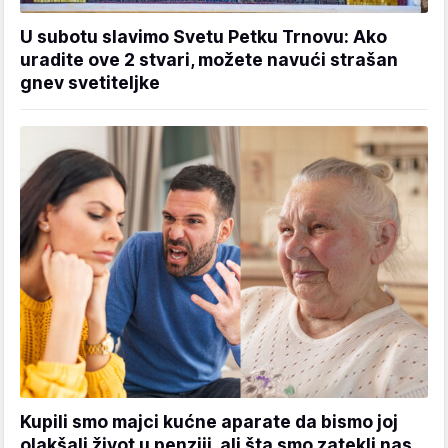
U subotu slavimo Svetu Petku Trnovu: Ako
uradite ove 2 stvari, možete navući strašan
gnev svetiteljke
Kupili smo majci kućne aparate da bismo joj
olakšali život u penziji, ali šta smo zatekli nas