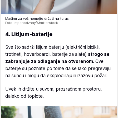
Mašinu za veš nemojte držati na terasi
Foto: mpohodzhay/Shutterstock
4. Litijum-baterije
Sve što sadrži litijum bateriju (električni bicikli,
trotineti, hoverboardi, baterije za alate)
strogo se
zabranjuje za odlaganje na otvorenom
. Ove
baterije su poznate po tome da se lako pregrevaju
na suncu i mogu da eksplodiraju ili izazovu požar.
Uvek ih držite u suvom, prozračnom prostoru,
daleko od toplote.