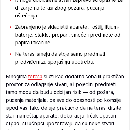
držanje na terasi zbog požara, pucanja i
oštećenja.
Zabranjeno je skladištiti aparate, roštilj, litijum-
baterije, staklo, propan, smeće i predmete od
papira i tkanine.
Na terasi smeju da stoje samo predmeti
predviđeni za spoljašnju upotrebu.
Mnogima
terasa
služi kao dodatna soba ili praktičan
prostor za odlaganje stvari, ali pojedini predmeti
tamo mogu da budu ozbiljan rizik — od požara,
pucanja materijala, pa sve do opasnosti po komšije
ispod vas. Iako deluje praktično da na terasi držite
stari nameštaj, aparate, dekoraciju ili čak opasan
otpad, stručnjaci upozoravaju da su neke stvari