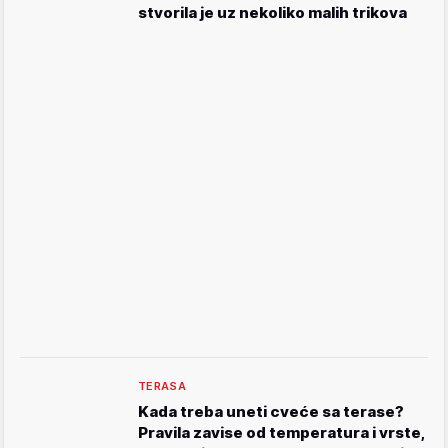
stvorila je uz nekoliko malih trikova
TERASA
Kada treba uneti cveće sa terase?
Pravila zavise od temperatura i vrste,