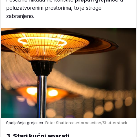
poluzatvorenim prostorima, to je strogo
zabranjeno.
Spoljašnja grejalica
Foto: Shuttercountproduction/Shutterstock
3. Stari kućni aparati