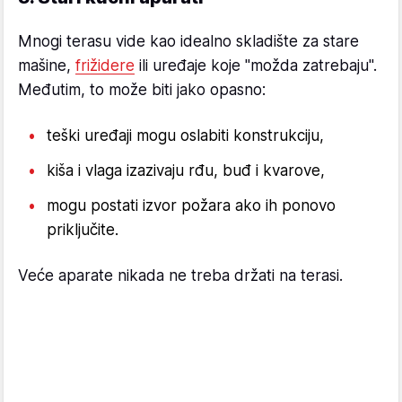
Mnogi terasu vide kao idealno skladište za stare
mašine,
frižidere
ili uređaje koje "možda zatrebaju".
Međutim, to može biti jako opasno:
teški uređaji mogu oslabiti konstrukciju,
kiša i vlaga izazivaju rđu, buđ i kvarove,
mogu postati izvor požara ako ih ponovo
priključite.
Veće aparate nikada ne treba držati na terasi.