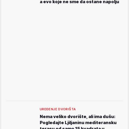
a evo koje ne sme da ostane napolju
UREĐENJE DVORIŠTA
Nema veliko dvorište, ali ima dušu:
Pogledajte Ljiljaninu mediteransku
terasu od samo 15 kvadrata u