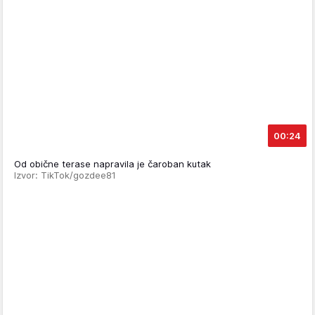
00:24
Od obične terase napravila je čaroban kutak
Izvor: TikTok/gozdee81