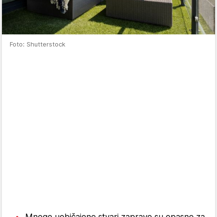
Foto: Shutterstock
Mnoge uobičajene stvari zapravo su opasne za