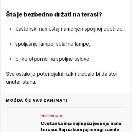
Šta je bezbedno držati na terasi?
baštenski nameštaj namenjen spoljnoj upotrebi,
spoljašnje lampe, solarne lampe,
biljke otporne na spoljne uslove.
Sve ostalo je potencijalni rizik i trebalo bi da stoji
unutar stana.
MOŽDA ĆE VAS ZANIMATI
INSPIRACIJA
Cvetanka ima najlepšu jesenju malu
terasu: Raj na kom joj mnogi zavide