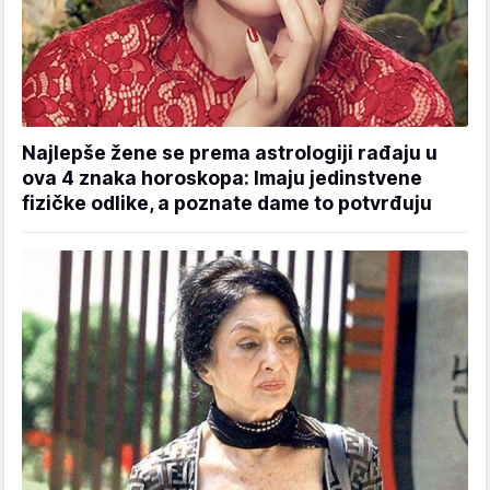
Najlepše žene se prema astrologiji rađaju u
ova 4 znaka horoskopa: Imaju jedinstvene
fizičke odlike, a poznate dame to potvrđuju