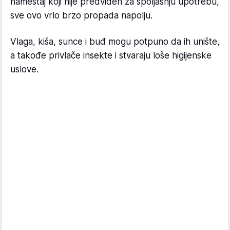
nameštaj koji nije predviđen za spoljašnju upotrebu,
sve ovo vrlo brzo propada napolju.
Vlaga, kiša, sunce i buđ mogu potpuno da ih unište,
a takođe privlače insekte i stvaraju loše higijenske
uslove.