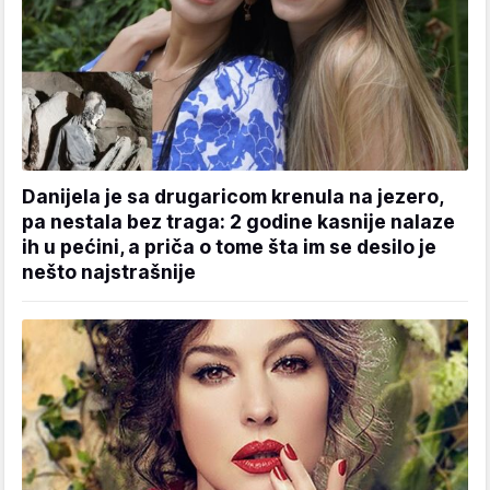
Danijela je sa drugaricom krenula na jezero,
pa nestala bez traga: 2 godine kasnije nalaze
ih u pećini, a priča o tome šta im se desilo je
nešto najstrašnije