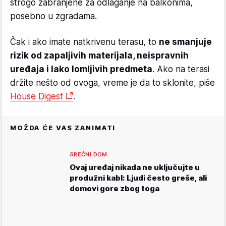
strogo zabranjene za odlaganje na balkonima,
posebno u zgradama.
Čak i ako imate natkrivenu terasu, to
ne smanjuje
rizik od zapaljivih materijala, neispravnih
uređaja i lako lomljivih predmeta
. Ako na terasi
držite nešto od ovoga, vreme je da to sklonite, piše
House Digest
.
MOŽDA ĆE VAS ZANIMATI
SREĆNI DOM
Ovaj uređaj nikada ne uključujte u
produžni kabl: Ljudi često greše, ali
domovi gore zbog toga