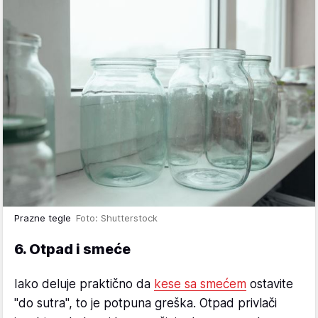
Prazne tegle
Foto: Shutterstock
6. Otpad i smeće
Iako deluje praktično da
kese sa smećem
ostavite
"do sutra", to je potpuna greška. Otpad privlači