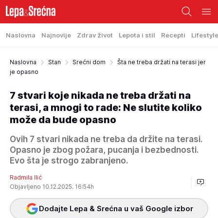
Naslovna
Najnovije
Zdrav život
Lepota i stil
Recepti
Lifestyl
Naslovna
Stan
Srećni dom
Šta ne treba držati na terasi jer
je opasno
7 stvari koje nikada ne treba držati na
terasi, a mnogi to rade: Ne slutite koliko
može da bude opasno
Ovih 7 stvari nikada ne treba da držite na terasi.
Opasno je zbog požara, pucanja i bezbednosti.
Evo šta je strogo zabranjeno.
Radmila Ilić
Objavljeno 10.12.2025. 16:54h
Dodajte Lepa & Srećna u vaš Google izbor