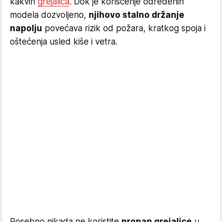
kakvih
grejalica
. Dok je korišćenje određenih
modela dozvoljeno,
njihovo stalno držanje
napolju
povećava rizik od požara, kratkog spoja i
oštećenja usled kiše i vetra.
Posebno nikada ne koristite
propan grejalice
u