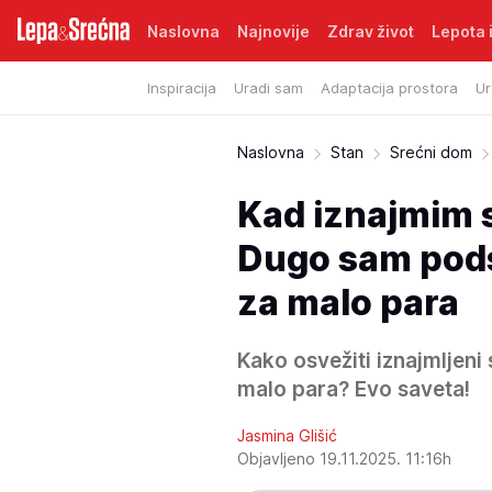
Naslovna
Najnovije
Zdrav život
Lepota i
Inspiracija
Uradi sam
Adaptacija prostora
Ur
Naslovna
Stan
Srećni dom
Kad iznajmim s
Dugo sam pods
za malo para
Kako osvežiti iznajmljen
malo para? Evo saveta!
Jasmina Glišić
Objavljeno 19.11.2025. 11:16h