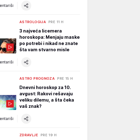
ntariši
ASTROLOGIJA
PRE 11 H
3 najveća licemera
horoskopa: Menjaju maske
po potrebi i nikad ne znate
šta vam stvarno misle
ntariši
ASTRO PROGNOZA
PRE 15 H
Dnevni horoskop za 10.
avgust: Rakovi rešavaju
veliku dilemu, a šta čeka
vaš znak?
ntariši
ZDRAVLJE
PRE 19 H