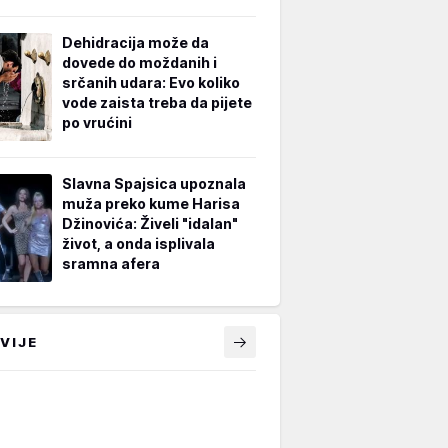
Dehidracija može da
dovede do moždanih i
srčanih udara: Evo koliko
vode zaista treba da pijete
po vrućini
Slavna Spajsica upoznala
muža preko kume Harisa
Džinovića: Živeli "idalan"
život, a onda isplivala
sramna afera
VIJE