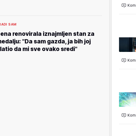
Kome
RADI SAM
ena renovirala iznajmljen stan za
edalju: "Da sam gazda, ja bih joj
latio da mi sve ovako sredi"
Kome
Kome