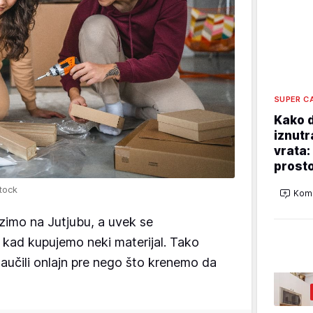
SUPER C
Kako d
iznutr
vrata:
prosto
tock
Kome
azimo na Jutjubu, a uvek se
 kad kupujemo neki materijal. Tako
učili onlajn pre nego što krenemo da