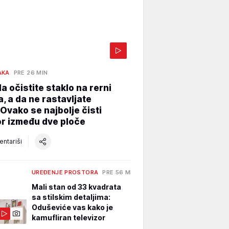
AKA
PRE 26 MIN
a očistite staklo na rerni
a, a da ne rastavljate
 Ovako se najbolje čisti
r između dve ploče
ntariši
UREĐENJE PROSTORA
PRE 56 MIN
Mali stan od 33 kvadrata
sa stilskim detaljima:
Oduševiće vas kako je
kamufliran televizor