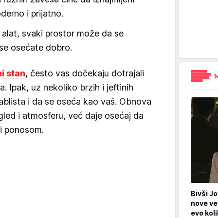
erno i prijatno.
 alat, svaki prostor može da se
 se osećate dobro.
i stan
, često vas dočekaju dotrajali
. Ipak, uz nekoliko brzih i jeftinih
ablista i da se oseća kao vaš. Obnova
gled i atmosferu, već daje osećaj da
 i ponosom.
Bivši Jo
nove ve
evo kol