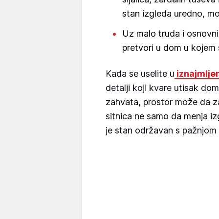
stan izgleda uredno, mod
Uz malo truda i osnovni
pretvori u dom u kojem
Kada se uselite u
iznajmljen
detalji koji kvare utisak doma
zahvata, prostor može da z
sitnica ne samo da menja iz
je stan održavan s pažnjom