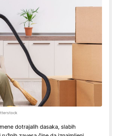
tterstock
ene dotrajalih dasaka, slabih
 i ružnih zavesa čine da iznajmljeni