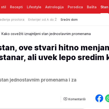
 stil
Recepti
Lifestyle
Astrologija
Porodica
Bašta
Stan
eđenje prostora
Enterijer od A do Ž
Srećni dom
Kako osvežiti iznajmljeni stan jednostavnim promenama
tan, ove stvari hitno menja
tanar, ali uvek lepo sredim
i stan jednostavnim promenama i za
Komentariši