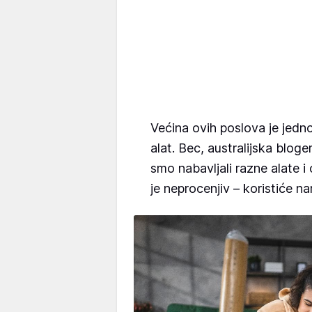
Većina ovih poslova je jedn
alat. Bec, australijska blog
smo nabavljali razne alate 
je neprocenjiv – koristiće 