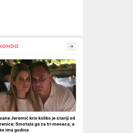
vane Jeremić krio koliko je stariji od
renice: Smotala ga za tri meseca, a
iko ima godina