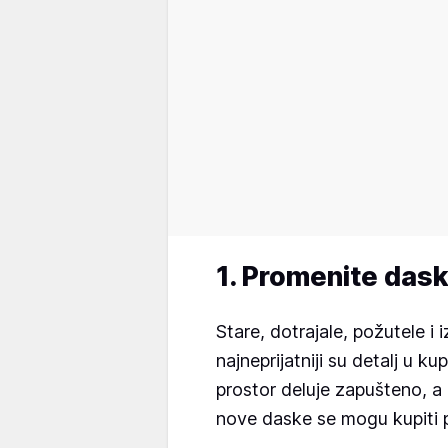
1. Promenite das
Stare, dotrajale, požutele i
najneprijatniji su detalj u ku
prostor deluje zapušteno, a
nove daske se mogu kupiti 