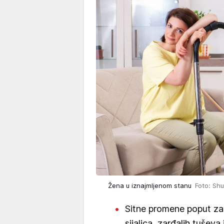
Žena u iznajmljenom stanu
Foto: Shu
Sitne promene poput zam
sijalica, zarđalih tuševa