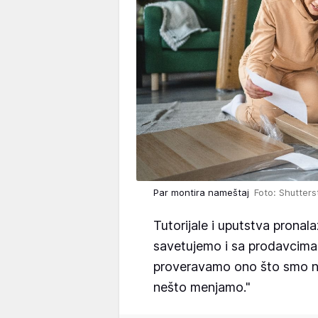
Par montira nameštaj
Foto: Shutters
Tutorijale i uputstva pronal
savetujemo i sa prodavcima
proveravamo ono što smo na
nešto menjamo."