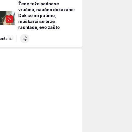
Žene teže podnose
vrućinu, naučno dokazano:
Dok se mi patimo,
muškarci se brže
rashlade, evo zašto
ntariši