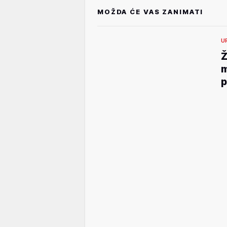
MOŽDA ĆE VAS ZANIMATI
U
Ž
m
p