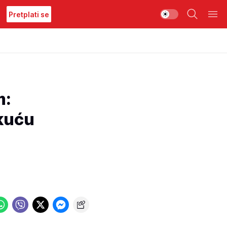
Pretplati se
m:
 kuću