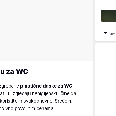
Kome
ku za WC
 izgrebane
plastične daske za WC
patilu. Izgledaju nehigijenski i čine da
 koristite ih svakodnevno. Srećom,
po vrlo povoljnim cenama.