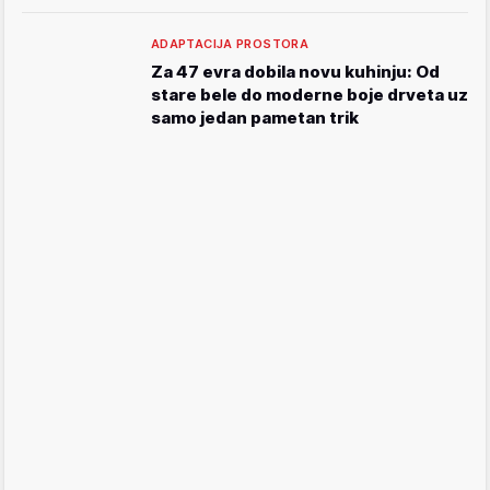
ADAPTACIJA PROSTORA
Za 47 evra dobila novu kuhinju: Od
stare bele do moderne boje drveta uz
samo jedan pametan trik