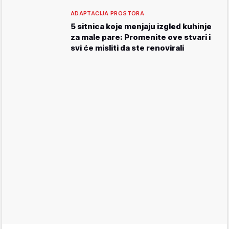
ADAPTACIJA PROSTORA
5 sitnica koje menjaju izgled kuhinje
za male pare: Promenite ove stvari i
svi će misliti da ste renovirali