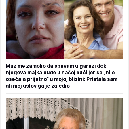
Muž me zamolio da spavam u garaži dok
njegova majka bude u našoj kući jer se „nije
osećala prijatno“ u mojoj blizini: Pristala sam
ali moj uslov ga je zaledio