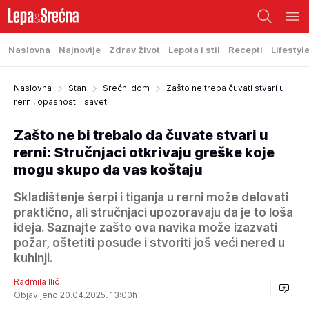
Naslovna
Najnovije
Zdrav život
Lepota i stil
Recepti
Lifestyl
Naslovna
Stan
Srećni dom
Zašto ne treba čuvati stvari u
rerni, opasnosti i saveti
Zašto ne bi trebalo da čuvate stvari u
rerni: Stručnjaci otkrivaju greške koje
mogu skupo da vas koštaju
Skladištenje šerpi i tiganja u rerni može delovati
praktično, ali stručnjaci upozoravaju da je to loša
ideja. Saznajte zašto ova navika može izazvati
požar, oštetiti posuđe i stvoriti još veći nered u
kuhinji.
Radmila Ilić
Objavljeno 20.04.2025. 13:00h