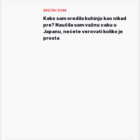
SREĆNI DOM
Kako sam sredila kuhinju kao nikad
pre? Naučila sam važnu caku u
Japanu, nećete verovati koliko je
prosta