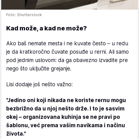
Foto: Shutterstock
Kad može, a kad ne može?
Ako baš nemate mesta i ne kuvate često – u redu
je da kratkoročno čuvate posuđe u rerni. Ali samo
pod jednim uslovom: da ga obavezno izvadite pre
nego što uključite grejanje.
Lisi dodaje još nešto važno:
"Jedino oni koji nikada ne koriste rernu mogu
bezbrižno da u njoj nešto drže. I to je sasvim
okej – organizovana kuhinja se ne pravi po
šablonu, već prema vašim navikama i načinu
života."