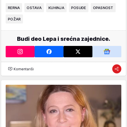
RERNA
OSTAVA
KUHINJA
POSUĐE
OPASNOST
POŽAR
Budi deo Lepa i srećna zajednice.
Komentariši