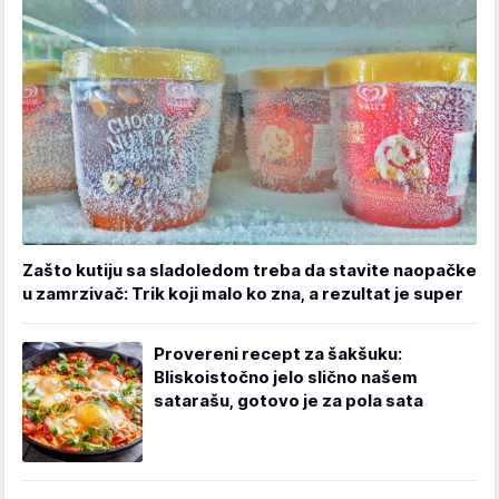
Zašto kutiju sa sladoledom treba da stavite naopačke
u zamrzivač: Trik koji malo ko zna, a rezultat je super
Provereni recept za šakšuku:
Bliskoistočno jelo slično našem
satarašu, gotovo je za pola sata