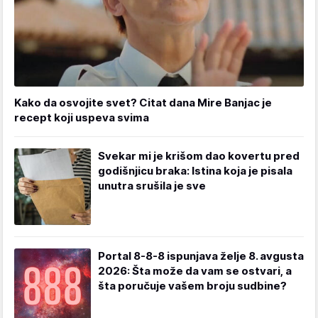
Kako da osvojite svet? Citat dana Mire Banjac je
recept koji uspeva svima
Svekar mi je krišom dao kovertu pred
godišnjicu braka: Istina koja je pisala
unutra srušila je sve
Portal 8-8-8 ispunjava želje 8. avgusta
2026: Šta može da vam se ostvari, a
šta poručuje vašem broju sudbine?