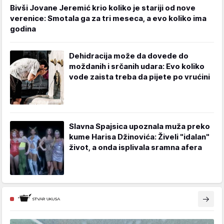
Bivši Jovane Jeremić krio koliko je stariji od nove
verenice: Smotala ga za tri meseca, a evo koliko ima
godina
Dehidracija može da dovede do
moždanih i srčanih udara: Evo koliko
vode zaista treba da pijete po vrućini
Slavna Spajsica upoznala muža preko
kume Harisa Džinovića: Živeli "idalan"
život, a onda isplivala sramna afera