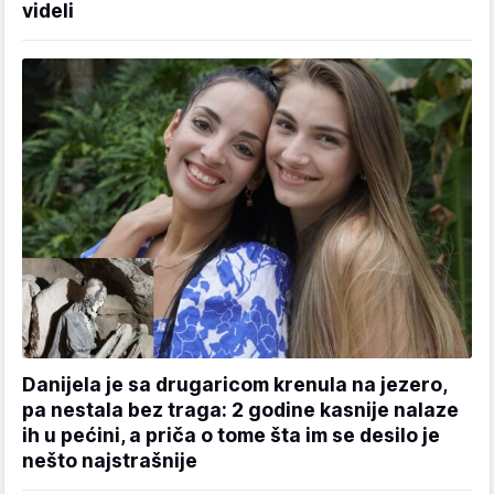
videli
Danijela je sa drugaricom krenula na jezero,
pa nestala bez traga: 2 godine kasnije nalaze
ih u pećini, a priča o tome šta im se desilo je
nešto najstrašnije