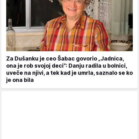
Za Dušanku je ceo Šabac govorio „Jadnica,
ona je rob svojoj deci“: Danju radila u bolnici,
uveče na njivi, a tek kad je umrla, saznalo se ko
je ona bila