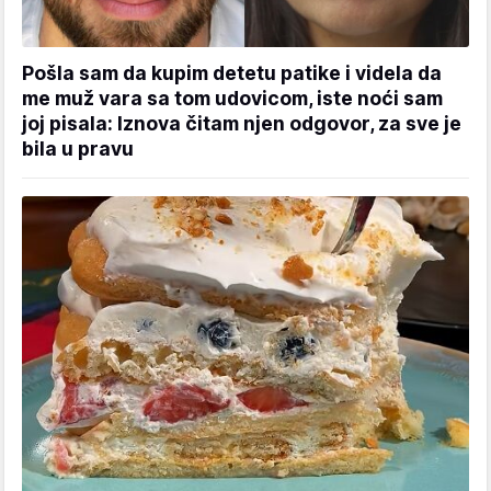
Pošla sam da kupim detetu patike i videla da
me muž vara sa tom udovicom, iste noći sam
joj pisala: Iznova čitam njen odgovor, za sve je
bila u pravu