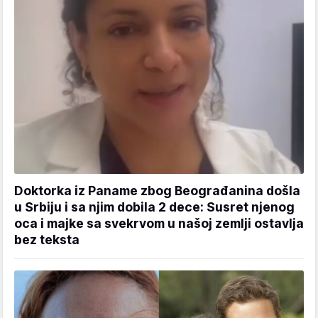
Doktorka iz Paname zbog Beograđanina došla
u Srbiju i sa njim dobila 2 dece: Susret njenog
oca i majke sa svekrvom u našoj zemlji ostavlja
bez teksta