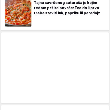
Tajna savršenog sataraša je kojim
redom pržite povrće: Evo da li prvo
treba staviti luk, papriku ili paradajz