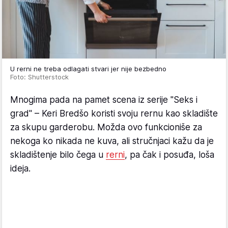
U rerni ne treba odlagati stvari jer nije bezbedno
Foto: Shutterstock
Mnogima pada na pamet scena iz serije "Seks i
grad" – Keri Bredšo koristi svoju rernu kao skladište
za skupu garderobu. Možda ovo funkcioniše za
nekoga ko nikada ne kuva, ali stručnjaci kažu da je
skladištenje bilo čega u
rerni
, pa čak i posuđa, loša
ideja.