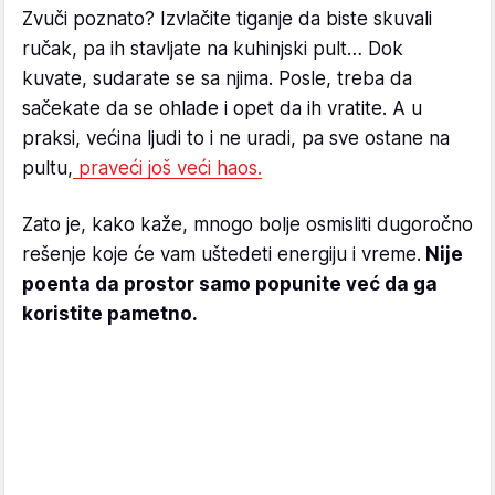
Zvuči poznato? Izvlačite tiganje da biste skuvali
ručak, pa ih stavljate na kuhinjski pult… Dok
kuvate, sudarate se sa njima. Posle, treba da
sačekate da se ohlade i opet da ih vratite. A u
praksi, većina ljudi to i ne uradi, pa sve ostane na
pultu,
praveći još veći haos.
Zato je, kako kaže, mnogo bolje osmisliti dugoročno
rešenje koje će vam uštedeti energiju i vreme.
Nije
poenta da prostor samo popunite već da ga
koristite pametno.