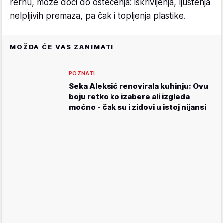
rernu, može doći do oštećenja: iskrivljenja, ljuštenja
nelpljivih premaza, pa čak i topljenja plastike.
MOŽDA ĆE VAS ZANIMATI
POZNATI
Seka Aleksić renovirala kuhinju: Ovu
boju retko ko izabere ali izgleda
moćno - čak su i zidovi u istoj nijansi