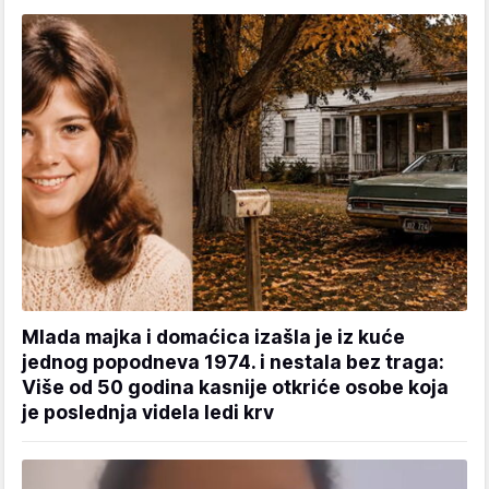
Mlada majka i domaćica izašla je iz kuće
jednog popodneva 1974. i nestala bez traga:
Više od 50 godina kasnije otkriće osobe koja
je poslednja videla ledi krv