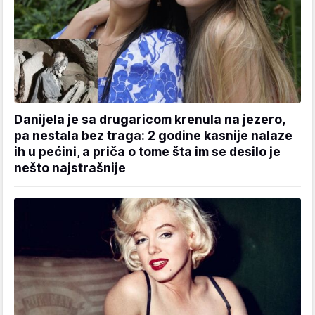
Danijela je sa drugaricom krenula na jezero,
pa nestala bez traga: 2 godine kasnije nalaze
ih u pećini, a priča o tome šta im se desilo je
nešto najstrašnije