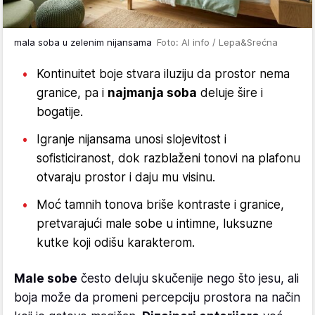
mala soba u zelenim nijansama
Foto: AI info / Lepa&Srećna
Kontinuitet boje stvara iluziju da prostor nema
granice, pa i
najmanja soba
deluje šire i
bogatije.
Igranje nijansama unosi slojevitost i
sofisticiranost, dok razblaženi tonovi na plafonu
otvaraju prostor i daju mu visinu.
Moć tamnih tonova briše kontraste i granice,
pretvarajući male sobe u intimne, luksuzne
kutke koji odišu karakterom.
Male sobe
često deluju skučenije nego što jesu, ali
boja može da promeni percepciju prostora na način