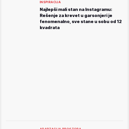
INSPIRACIJA
Najlepši mali stan na Instagramu:
Rešenje za krevet u garsonjeri je
fenomenalno, sve stane u sobu od 12
kvadrata