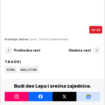
00:28
Krečenje zidova
Izvor: TikTok/caranewhart
Prethodna vest
Sledeća vest
TAGOVI
SOBA
MALI STAN
Budi deo Lepa i srećna zajednice.