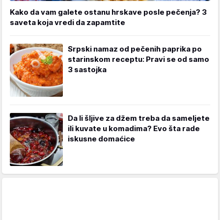
Kako da vam galete ostanu hrskave posle pečenja? 3
saveta koja vredi da zapamtite
Srpski namaz od pečenih paprika po
starinskom receptu: Pravi se od samo
3 sastojka
Da li šljive za džem treba da sameljete
ili kuvate u komadima? Evo šta rade
iskusne domaćice