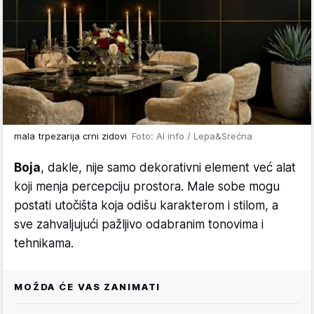
mala trpezarija crni zidovi
Foto: AI info / Lepa&Srećna
Boja
, dakle, nije samo dekorativni element već alat
koji menja percepciju prostora. Male sobe mogu
postati utočišta koja odišu karakterom i stilom, a
sve zahvaljujući pažljivo odabranim tonovima i
tehnikama.
MOŽDA ĆE VAS ZANIMATI