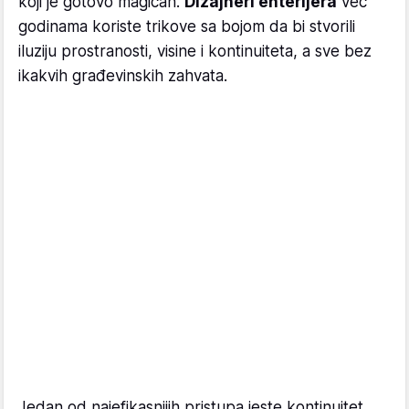
koji je gotovo magičan.
Dizajneri enterijera
već
godinama koriste trikove sa bojom da bi stvorili
iluziju prostranosti, visine i kontinuiteta, a sve bez
ikakvih građevinskih zahvata.
Jedan od najefikasnijih pristupa jeste kontinuitet