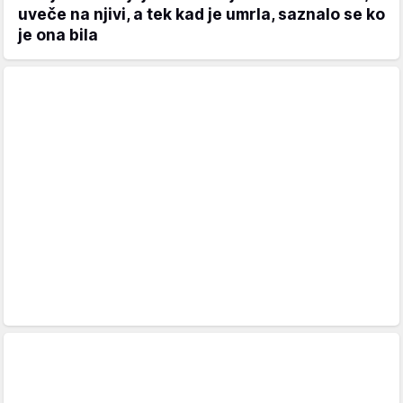
uveče na njivi, a tek kad je umrla, saznalo se ko
je ona bila