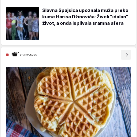
Slavna Spajsica upoznala muža preko
kume Harisa Džinovića: Živeli "idalan"
život, a onda isplivala sramna afera