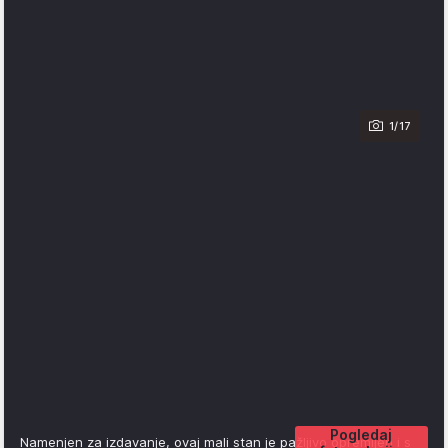
1/17
Pogledaj
Namenjen za izdavanje, ovaj mali stan je pažljivo opremljen i s