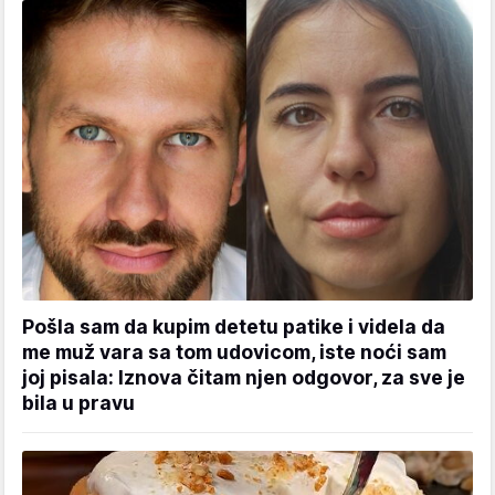
Pošla sam da kupim detetu patike i videla da
me muž vara sa tom udovicom, iste noći sam
joj pisala: Iznova čitam njen odgovor, za sve je
bila u pravu