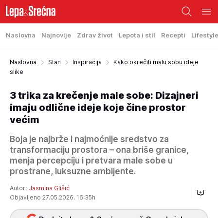
Naslovna
Najnovije
Zdrav život
Lepota i stil
Recepti
Lifestyl
Naslovna
Stan
Inspiracija
Kako okrečiti malu sobu ideje
slike
3 trika za krečenje male sobe: Dizajneri
imaju odlične ideje koje čine prostor
većim
Boja je najbrže i najmoćnije sredstvo za
transformaciju prostora – ona briše granice,
menja percepciju i pretvara male sobe u
prostrane, luksuzne ambijente.
Autor:
Jasmina Glišić
Objavljeno 27.05.2026. 16:35h