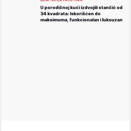
ADAPTACIJA PROSTORA
U porodičnoj kući izdvojili stančić od
34 kvadrata: Iskorišćen do
maksimuma, funkcionalan i luksuzan