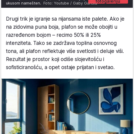
fotogaleriju
ukusom namešten.
Foto: Youtube / Gaby Garciia
Drugi trik je igranje sa nijansama iste palete. Ako je
na zidovima puna boja, plafon se može obojiti u
razređenom bojom – recimo 50% ili 25%
intenziteta. Tako se zadržava toplina osnovnog
tona, ali plafon reflektuje više svetlosti i deluje viši.
Rezultat je prostor koji odiše slojevitošću i
sofisticiranošću, a opet ostaje prijatan i svetao.