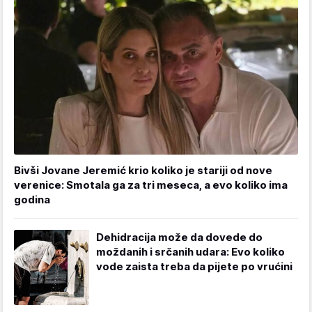
Bivši Jovane Jeremić krio koliko je stariji od nove
verenice: Smotala ga za tri meseca, a evo koliko ima
godina
Dehidracija može da dovede do
moždanih i srčanih udara: Evo koliko
vode zaista treba da pijete po vrućini