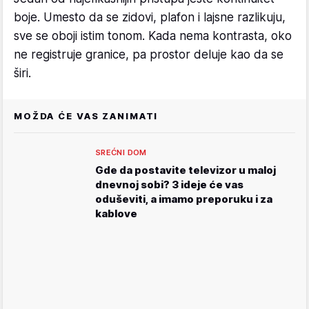
boje. Umesto da se zidovi, plafon i lajsne razlikuju,
sve se oboji istim tonom. Kada nema kontrasta, oko
ne registruje granice, pa prostor deluje kao da se
širi.
MOŽDA ĆE VAS ZANIMATI
SREĆNI DOM
Gde da postavite televizor u maloj
dnevnoj sobi? 3 ideje će vas
oduševiti, a imamo preporuku i za
kablove