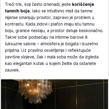
Treći trik, koji često iznenadi, jeste
korišćenje
tamnih boja.
Iako se intuitivno misli da tamne
nijanse smanjuju prostor, zapravo je problem u
kontrastu. Kada zidovi i plafon imaju istu tamnu
boju, granice nestaju, a prostor deluje beskonačno.
Takve sobe podsećaju na intimne barove ili
luksuzne salone – atmosfera je bogata i izuzetno
prijatna. Uz pravilno osvetljenje i reflektujuće
završne slojeve, čak i mala soba može da izgleda
kao elegantan kutak u kojem želite da ostanete
zauvek.