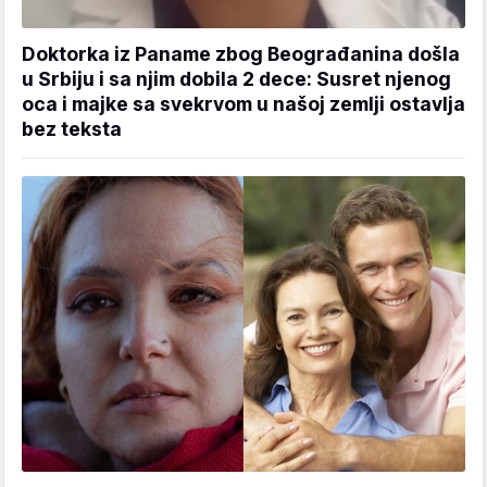
Doktorka iz Paname zbog Beograđanina došla
u Srbiju i sa njim dobila 2 dece: Susret njenog
oca i majke sa svekrvom u našoj zemlji ostavlja
bez teksta