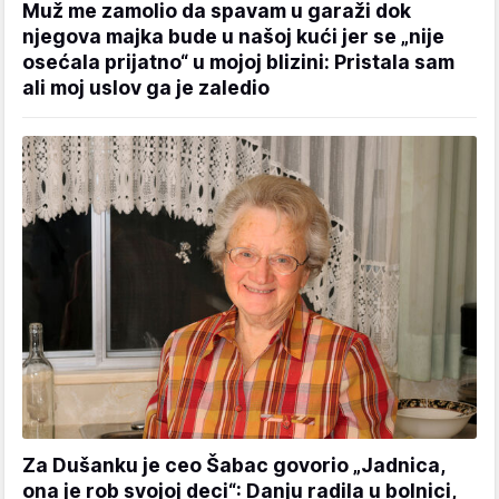
Muž me zamolio da spavam u garaži dok
njegova majka bude u našoj kući jer se „nije
osećala prijatno“ u mojoj blizini: Pristala sam
ali moj uslov ga je zaledio
Za Dušanku je ceo Šabac govorio „Jadnica,
ona je rob svojoj deci“: Danju radila u bolnici,