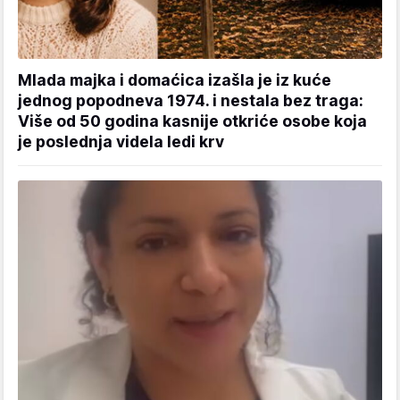
Mlada majka i domaćica izašla je iz kuće
jednog popodneva 1974. i nestala bez traga:
Više od 50 godina kasnije otkriće osobe koja
je poslednja videla ledi krv