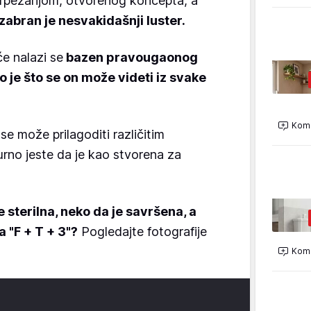
trpezarijom, otvorenog koncepta, a
zabran je nesvakidašnji luster.
e nalazi se
bazen pravougaonog
o je što se on može videti iz svake
Kome
se može prilagoditi različitim
urno jeste da je kao stvorena za
 sterilna, neko da je savršena, a
 "F + T + 3"?
Pogledajte fotografije
Kome