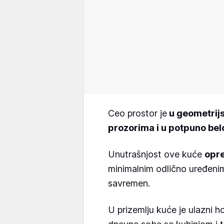
Ceo prostor je
u geometrij
prozorima i u potpuno belo
Unutrašnjost ove kuće
opre
minimalnim odlično uređenim
savremen.
U prizemlju kuće je ulazni h