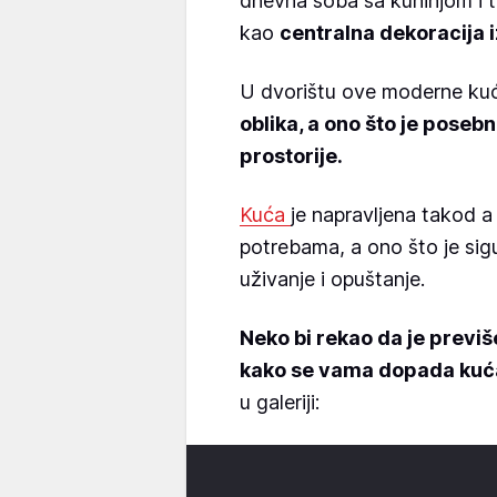
dnevna soba sa kuhinjom i 
kao
centralna dekoracija i
U dvorištu ove moderne kuć
oblika, a ono što je posebn
prostorije.
Kuća
je napravljena takod a 
potrebama, a ono što je sig
uživanje i opuštanje.
Neko bi rekao da je previše
kako se vama dopada kuća
u galeriji: