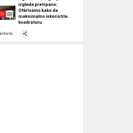
izgleda pretrpano:
Otkrivamo kako da
maksimalno iskoristite
kvadraturu
ntariši