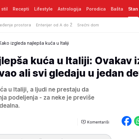
 stil
Recepti
Lifestyle
Astrologija
Porodica
Bašta
Stan
eđenje prostora
Enterijer od A do Ž
Srećni dom
Kako izgleda najlepša kuća u Italiji
lepša kuća u Italiji: Ovakav 
vao ali svi gledaju u jedan de
 u Italiji, a ljudi ne prestaju da
nja podeljenja - za neke je previše
idealna.
Komentariši