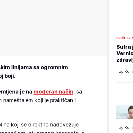
PRIČE IZ
Sutra 
Vernic
zdravl
skim linijama sa ogromnim
Kome
j boji.
mljena je na
moderan način
, sa
 nameštajem koji je praktičan i
ol na koji se direktno nadovezuje
Kome