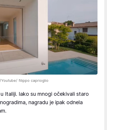
n/Youtube/ filippo caprioglio
u Italiji. Iako su mnogi očekivali staro
inogradima, nagradu je ipak odnela
am.