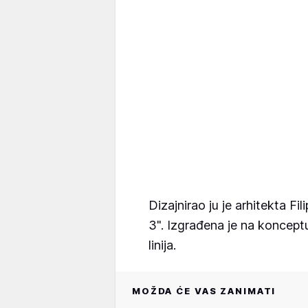
Dizajnirao ju je arhitekta Fil
3". Izgrađena je na konceptu 
linija.
MOŽDA ĆE VAS ZANIMATI