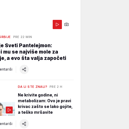
 SRBIJE
PRE 22 MIN
je Sveti Pantelejmon:
i mu se najviše mole za
je, a evo šta valja započeti
ntariši
DA LI STE ZNALI?
PRE 2 H
Ne krivite godine, ni
metabolizam: Ovo je pravi
krivac zašto se lako gojite,
a teško mršavite
ntariši