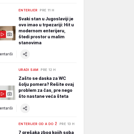
ENTERIJER
PRE 11 H
Svaki stan u Jugoslaviji je
ovo imao u trpezariji: Hit u
modernom enterijeru,
štedi prostor u malim
stanovima
ntariši
URADI SAM
PRE 12 H
Zašto se daska za WC
šolju pomera? Rešite ovaj
problem za čas, pre nego
što nastane veća šteta
ntariši
ENTERIJER OD A DO Ž
PRE 13 H
7 grešaka zbog kojih soba