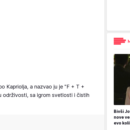
ipo Kapriolja, a nazvao ju je "F + T +
održivosti, sa igrom svetlosti i čistih
Bivši Jo
nove ve
evo kol