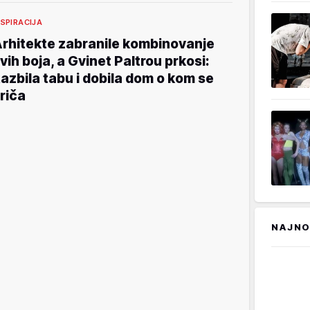
NSPIRACIJA
rhitekte zabranile kombinovanje
vih boja, a Gvinet Paltrou prkosi:
azbila tabu i dobila dom o kom se
riča
NAJNO