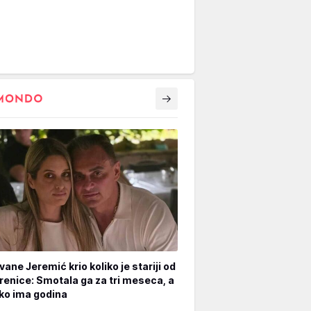
vane Jeremić krio koliko je stariji od
renice: Smotala ga za tri meseca, a
iko ima godina