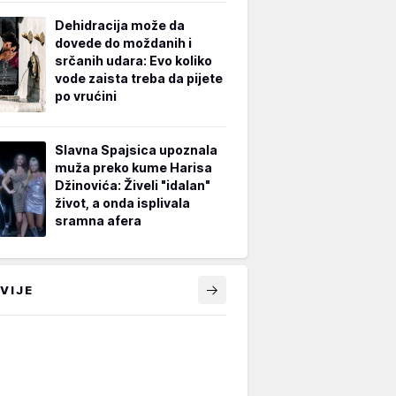
Dehidracija može da
dovede do moždanih i
srčanih udara: Evo koliko
vode zaista treba da pijete
po vrućini
Slavna Spajsica upoznala
muža preko kume Harisa
Džinovića: Živeli "idalan"
život, a onda isplivala
sramna afera
VIJE