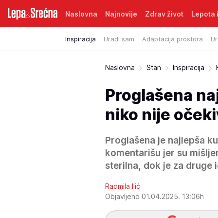
Naslovna
Najnovije
Zdrav život
Lepota i
Inspiracija
Uradi sam
Adaptacija prostora
Ur
Naslovna
Stan
Inspiracija
Proglašena naj
niko nije očeki
Proglašena je najlepša kuća
komentarišu jer su mišlje
sterilna, dok je za druge 
Radmila Ilić
Objavljeno 01.04.2025. 13:06h