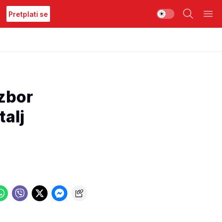
Pretplati se
izbor
talj