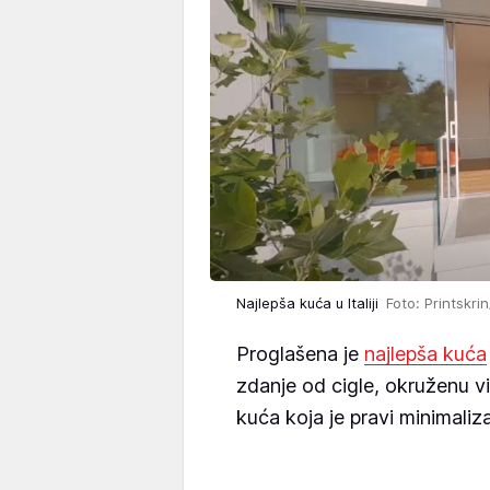
Najlepša kuća u Italiji
Foto: Printskri
Proglašena je
najlepša kuća
zdanje od cigle, okruženu v
kuća koja je pravi minimaliz