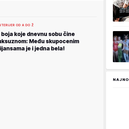
NTERIJER OD A DO Ž
 boja koje dnevnu sobu čine
uksuznom: Među skupocenim
ijansama je i jedna bela!
NAJNO