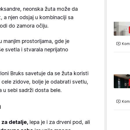
leksandre, neonska žuta može da
 a njen odsjaj u kombinaciji sa
odi do zamora očiju.
u manjim prostorijama, gde je
Kome
e svetla i stvarala neprijatno
ioni Bruks savetuje da se žuta koristi
 cele zidove, bolje je odabrati svetlu,
 u sebi sadrži dosta bele.
Kome
a
za detalje,
lepa je i za drveni pod, ali