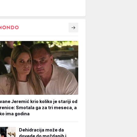
vane Jeremić krio koliko je stariji od
renice: Smotala ga za tri meseca, a
iko ima godina
Dehidracija može da
dovede do moždanih i