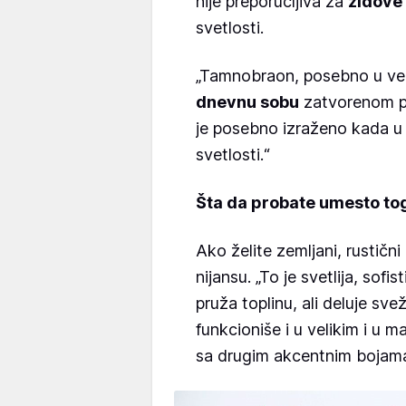
nije preporučljiva za
zidove
svetlosti.
„Tamnobraon, posebno u veli
dnevnu sobu
zatvorenom pa
je posebno izraženo kada u 
svetlosti.“
Šta da probate umesto to
Ako želite zemljani, rustičn
nijansu. „To je svetlija, sofis
pruža toplinu, ali deluje sve
funkcioniše i u velikim i u 
sa drugim akcentnim bojama