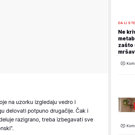
DA LI ST
Ne kri
metabo
zašto 
mršav
Kome
oje na uzorku izgledaju vedro i
gu delovati potpuno drugačije. Čak i
deluje razigrano, treba izbegavati sve
Kome
nski".