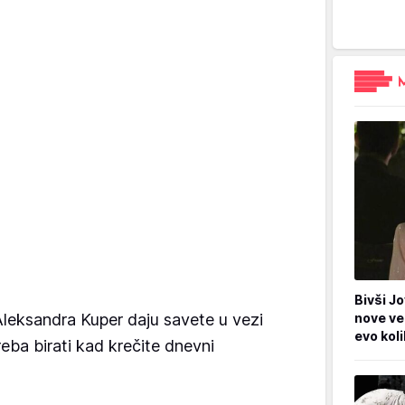
Bivši Jo
 Aleksandra Kuper daju savete u vezi
nove ve
evo kol
eba birati kad krečite dnevni