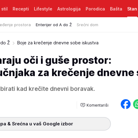
 stil
Recepti
Lifestyle
Astrologija
Porodica
Bašta
Stan
eđenje prostora
Enterijer od A do Ž
Srećni dom
 do Ž
Boje za krečenje dnevne sobe iskustva
raju oči i guše prostor:
učnjaka za krečenje dnevne
birati kad krečite dnevni boravak.
Komentariši
pa & Srećna u vaš Google izbor