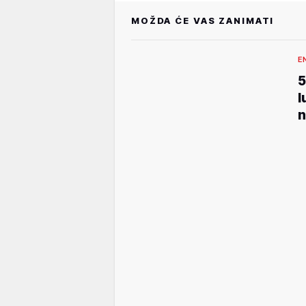
MOŽDA ĆE VAS ZANIMATI
E
5
l
n