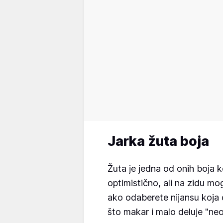
Jarka žuta boja
Žuta je jedna od onih boja k
optimistično, ali na zidu mo
ako odaberete nijansu koja 
što makar i malo deluje "neo