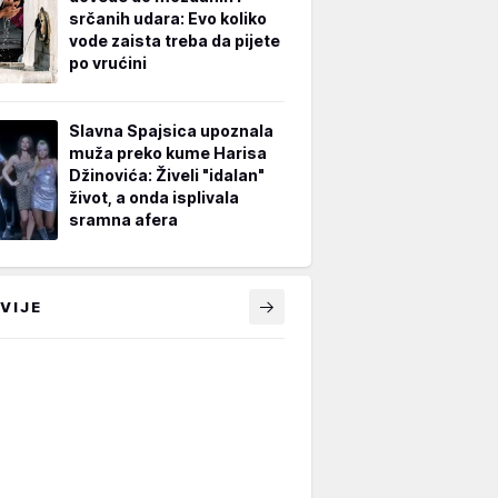
srčanih udara: Evo koliko
vode zaista treba da pijete
po vrućini
Slavna Spajsica upoznala
muža preko kume Harisa
Džinovića: Živeli "idalan"
život, a onda isplivala
sramna afera
VIJE