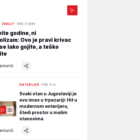
E ZNALI?
PRE 5 MIN
vite godine, ni
lizam: Ovo je pravi krivac
se lako gojite, a teško
ite
ntariši
ENTERIJER
PRE 8 H
Svaki stan u Jugoslaviji je
ovo imao u trpezariji: Hit u
modernom enterijeru,
štedi prostor u malim
stanovima
ntariši