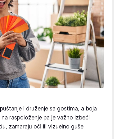
puštanje i druženje sa gostima, a boja
na raspoloženje pa je važno izbeći
du, zamaraju oči ili vizuelno guše