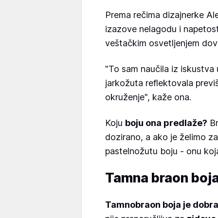
Prema rečima dizajnerke A
izazove nelagodu i napetost,
veštačkim osvetljenjem dov
"To sam naučila iz iskustva 
jarkožuta reflektovala previš
okruženje", kaže ona.
Koju
boju ona predlaže?
Br
dozirano, a ako je želimo za
pastelnožutu boju - onu koja
Tamna braon boj
Tamnobraon boja je dobra 