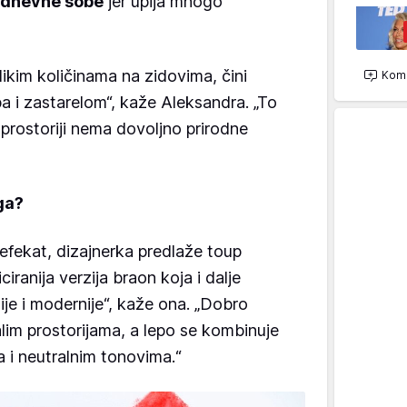
 dnevne sobe
jer upija mnogo
kim količinama na zidovima, čini
Kome
 i zastarelom“, kaže Aleksandra. „To
prostoriji nema dovoljno prirodne
ga?
i efekat, dizajnerka predlaže toup
ticiranija verzija braon koja i dalje
žije i modernije“, kaže ona. „Dobro
malim prostorijama, a lepo se kombinuje
 i neutralnim tonovima.“