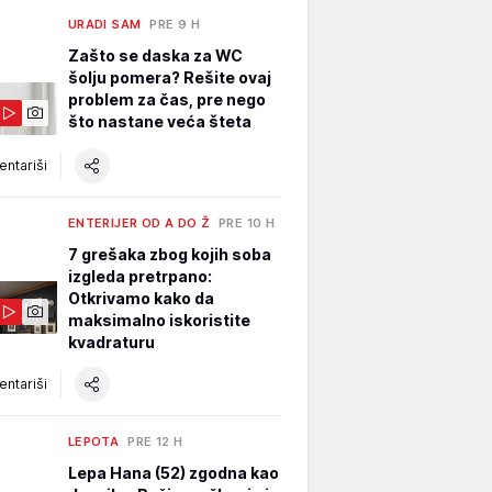
URADI SAM
PRE 9 H
Zašto se daska za WC
šolju pomera? Rešite ovaj
problem za čas, pre nego
što nastane veća šteta
ntariši
ENTERIJER OD A DO Ž
PRE 10 H
7 grešaka zbog kojih soba
izgleda pretrpano:
Otkrivamo kako da
maksimalno iskoristite
kvadraturu
ntariši
LEPOTA
PRE 12 H
Lepa Hana (52) zgodna kao