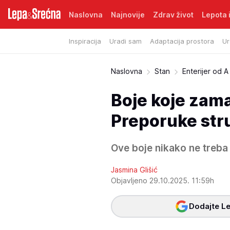
Naslovna
Najnovije
Zdrav život
Lepota i
Inspiracija
Uradi sam
Adaptacija prostora
Ur
Naslovna
Stan
Enterijer od A
Boje koje zama
Preporuke str
Ove boje nikako ne treba 
Jasmina Glišić
Objavljeno 29.10.2025. 11:59h
Dodajte Le