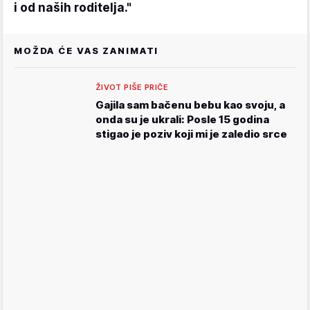
i od naših roditelja."
MOŽDA ĆE VAS ZANIMATI
ŽIVOT PIŠE PRIČE
Gajila sam bačenu bebu kao svoju, a
onda su je ukrali: Posle 15 godina
stigao je poziv koji mi je zaledio srce