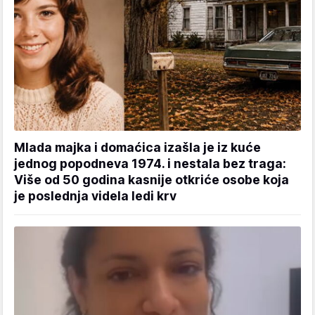
Mlada majka i domaćica izašla je iz kuće
jednog popodneva 1974. i nestala bez traga:
Više od 50 godina kasnije otkriće osobe koja
je poslednja videla ledi krv