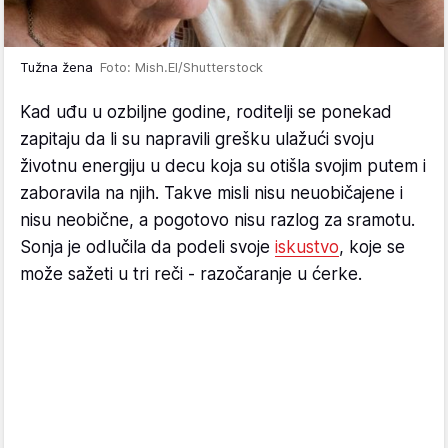
Tužna žena
Foto: Mish.El/Shutterstock
Kad uđu u ozbiljne godine, roditelji se ponekad
zapitaju da li su napravili grešku ulažući svoju
životnu energiju u decu koja su otišla svojim putem i
zaboravila na njih. Takve misli nisu neuobičajene i
nisu neobične, a pogotovo nisu razlog za sramotu.
Sonja je odlučila da podeli svoje
iskustvo
, koje se
može sažeti u tri reči - razočaranje u ćerke.