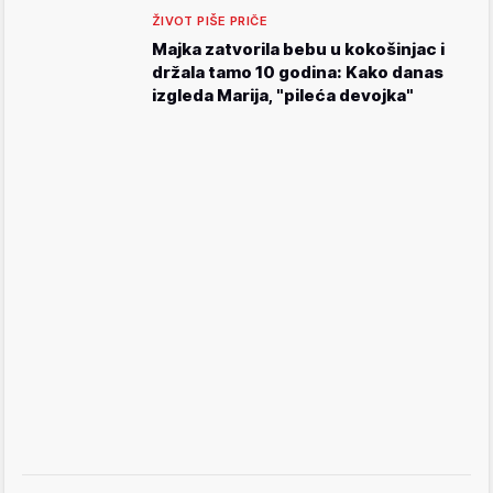
ŽIVOT PIŠE PRIČE
Majka zatvorila bebu u kokošinjac i
držala tamo 10 godina: Kako danas
izgleda Marija, "pileća devojka"