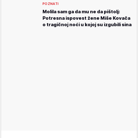
POZNATI
Molila sam ga da mu ne da pištolj:
Potresna ispovest žene Miše Kovača
o tragičnoj noći u kojoj su izgubili sina