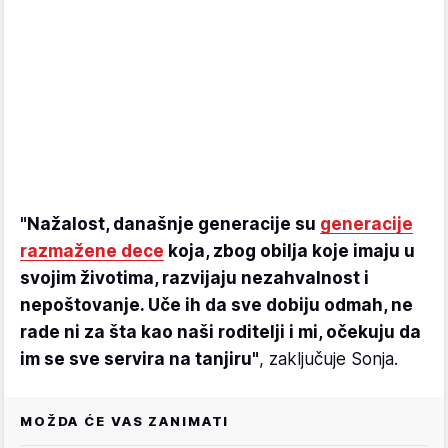
"Nažalost, današnje generacije su
generacije
razmažene dece
koja, zbog obilja koje imaju u
svojim životima, razvijaju nezahvalnost i
nepoštovanje. Uče ih da sve dobiju odmah, ne
rade ni za šta kao naši roditelji i mi, očekuju da
im se sve servira na tanjiru"
, zaključuje Sonja.
MOŽDA ĆE VAS ZANIMATI