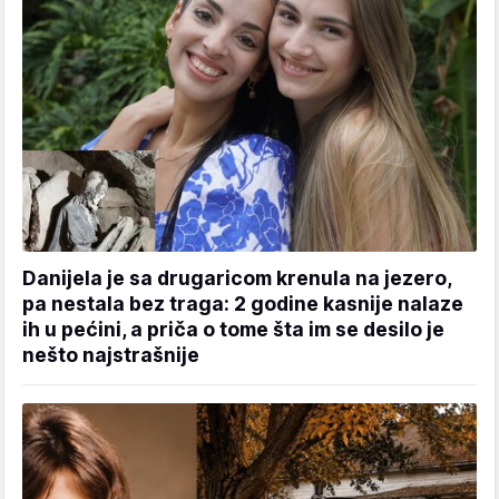
Danijela je sa drugaricom krenula na jezero,
pa nestala bez traga: 2 godine kasnije nalaze
ih u pećini, a priča o tome šta im se desilo je
nešto najstrašnije