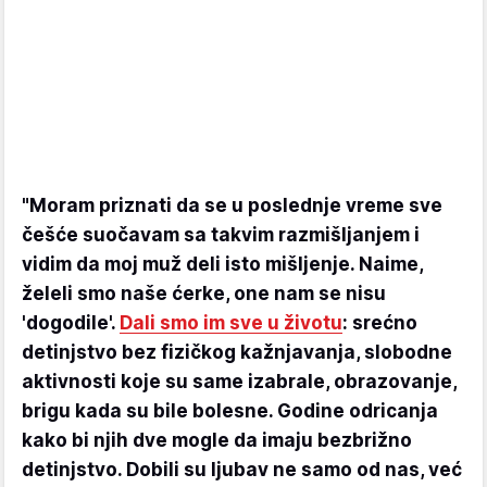
"Moram priznati da se u poslednje vreme sve
češće suočavam sa takvim razmišljanjem i
vidim da moj muž deli isto mišljenje. Naime,
želeli smo naše ćerke, one nam se nisu
'dogodile'.
Dali smo im sve u životu
: srećno
detinjstvo bez fizičkog kažnjavanja, slobodne
aktivnosti koje su same izabrale, obrazovanje,
brigu kada su bile bolesne. Godine odricanja
kako bi njih dve mogle da imaju bezbrižno
detinjstvo. Dobili su ljubav ne samo od nas, već