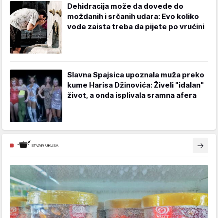
Dehidracija može da dovede do
moždanih i srčanih udara: Evo koliko
vode zaista treba da pijete po vrućini
Slavna Spajsica upoznala muža preko
kume Harisa Džinovića: Živeli "idalan"
život, a onda isplivala sramna afera