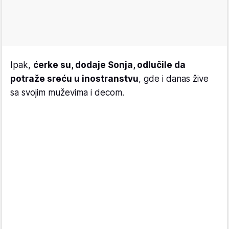
Ipak,
ćerke su, dodaje Sonja, odlučile da
potraže sreću u inostranstvu
, gde i danas žive
sa svojim muževima i decom.