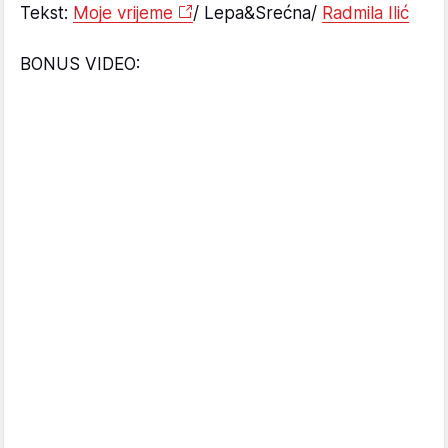
Tekst:
Moje vrijeme
/ Lepa&Srećna/
Radmila Ilić
BONUS VIDEO: