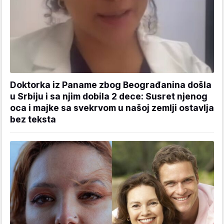
Doktorka iz Paname zbog Beograđanina došla
u Srbiju i sa njim dobila 2 dece: Susret njenog
oca i majke sa svekrvom u našoj zemlji ostavlja
bez teksta