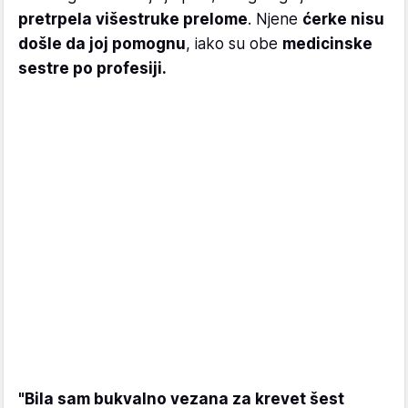
pretrpela višestruke prelome
. Njene
ćerke nisu
došle da joj pomognu
, iako su obe
medicinske
sestre po profesiji.
"Bila sam bukvalno vezana za krevet šest