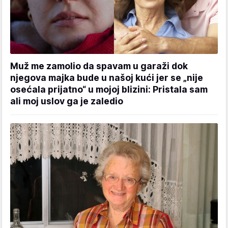
Muž me zamolio da spavam u garaži dok
njegova majka bude u našoj kući jer se „nije
osećala prijatno“ u mojoj blizini: Pristala sam
ali moj uslov ga je zaledio