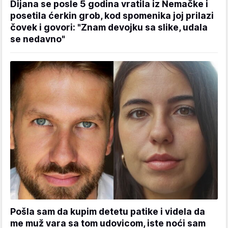
Dijana se posle 5 godina vratila iz Nemačke i
posetila ćerkin grob, kod spomenika joj prilazi
čovek i govori: "Znam devojku sa slike, udala
se nedavno"
Pošla sam da kupim detetu patike i videla da
me muž vara sa tom udovicom, iste noći sam