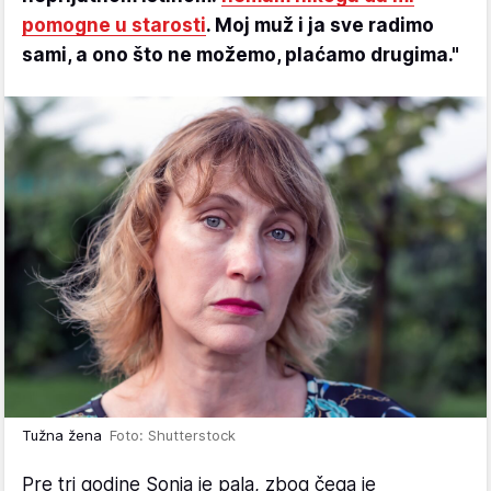
pomogne u starosti
. Moj muž i ja sve radimo
sami, a ono što ne možemo, plaćamo drugima."
Tužna žena
Foto: Shutterstock
Pre tri godine Sonja je pala, zbog čega je