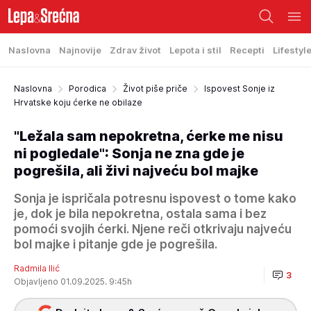
Naslovna
Najnovije
Zdrav život
Lepota i stil
Recepti
Lifestyl
Naslovna
Porodica
Život piše priče
Ispovest Sonje iz
Hrvatske koju ćerke ne obilaze
"Ležala sam nepokretna, ćerke me nisu
ni pogledale": Sonja ne zna gde je
pogrešila, ali živi najveću bol majke
Sonja je ispričala potresnu ispovest o tome kako
je, dok je bila nepokretna, ostala sama i bez
pomoći svojih ćerki. Njene reči otkrivaju najveću
bol majke i pitanje gde je pogrešila.
Radmila Ilić
3
Objavljeno 01.09.2025. 9:45h