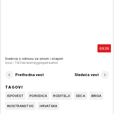
03:25
Svekrva o odnosu sa sinom i snajom
Izvor: TikTok/wendygimpelrealtor
Prethodna vest
Sledeća vest
TAGOVI
ISPOVEST
PORODICA
RODITELJI
DECA
BRIGA
INOSTRANSTVO
HRVATSKA