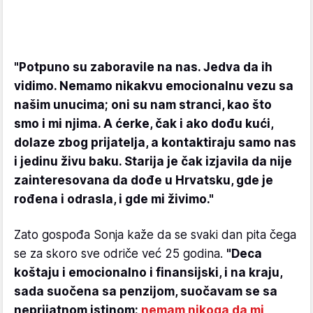
"Potpuno su zaboravile na nas. Jedva da ih
vidimo. Nemamo nikakvu emocionalnu vezu sa
našim unucima; oni su nam stranci, kao što
smo i mi njima. A ćerke, čak i ako dođu kući,
dolaze zbog prijatelja, a kontaktiraju samo nas
i jedinu živu baku. Starija je čak izjavila da nije
zainteresovana da dođe u Hrvatsku, gde je
rođena i odrasla, i gde mi živimo."
Zato gospođa Sonja kaže da se svaki dan pita čega
se za skoro sve odriče već 25 godina.
"Deca
koštaju i emocionalno i finansijski, i na kraju,
sada suočena sa penzijom, suočavam se sa
neprijatnom istinom:
nemam nikoga da mi