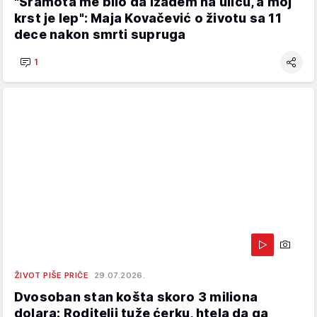
"Sramota me bilo da izađem na ulicu, a moj
krst je lep": Maja Kovačević o životu sa 11
dece nakon smrti supruga
1
ŽIVOT PIŠE PRIČE
29.07.2026.
Dvosoban stan košta skoro 3 miliona
dolara: Roditelji tuže ćerku, htela da ga