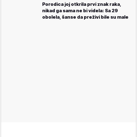
Porodica joj otkrila prvi znak raka,
nikad ga sama ne bi videla: Sa 29
obolela, šanse da preživi bile su male