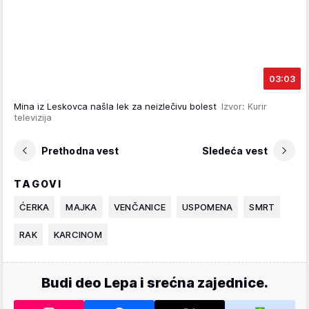
03:03
Mina iz Leskovca našla lek za neizlečivu bolest
Izvor: Kurir
televizija
Prethodna vest
Sledeća vest
TAGOVI
ĆERKA
MAJKA
VENČANICE
USPOMENA
SMRT
RAK
KARCINOM
Budi deo Lepa i srećna zajednice.