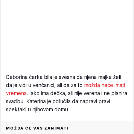
Deborina ćerka bila je svesna da njena majka želi
da je vidi u venčanici, ali da za to
možda neće imati
vremena
. Iako ima dečka, ali nije verena i ne planira
svadbu, Katerina je odlučila da napravi pravi
spektakl u njihovom domu.
MOŽDA ĆE VAS ZANIMATI