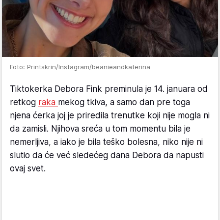
Foto: Printskrin/Instagram/beanieandkaterina
Tiktokerka Debora Fink preminula je 14. januara od
retkog
raka
mekog tkiva, a samo dan pre toga
njena ćerka joj je priredila trenutke koji nije mogla ni
da zamisli. Njihova sreća u tom momentu bila je
nemerljiva, a iako je bila teško bolesna, niko nije ni
slutio da će već sledećeg dana Debora da napusti
ovaj svet.