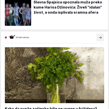
Slavna Spajsica upoznala muža preko
kume Harisa Džinovića: Živeli "idalan"
život, a onda isplivala sramna afera
Kako da sveže začinsko bilje ne uvene u frižideru?