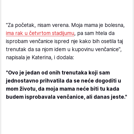
"Za početak, nisam verena. Moja mama je bolesna,
ima rak u četvrtom stadijumu
, pa sam htela da
isprobam venčanice ispred nje kako bih osetila taj
trenutak da sa njom idem u kupovinu venčanice",
napisala je Katerina, i dodala:
"Ovo je jedan od onih trenutaka koji sam
jednostavno prihvatila da se neće dogoditi u
mom životu, da moja mama neće biti tu kada
budem isprobavala venčanice, ali danas jeste."