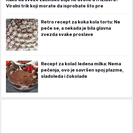
Viralni trik koji morate da isprobate što pre
Retro recept za koka kola tortu: Ne
peče se, a nekada je bila glavna
zvezda svake proslave
Recept za kolač ledena milka: Nema
pečenja, ovo je savršen spoj plazme,
sladoleda i čokolade