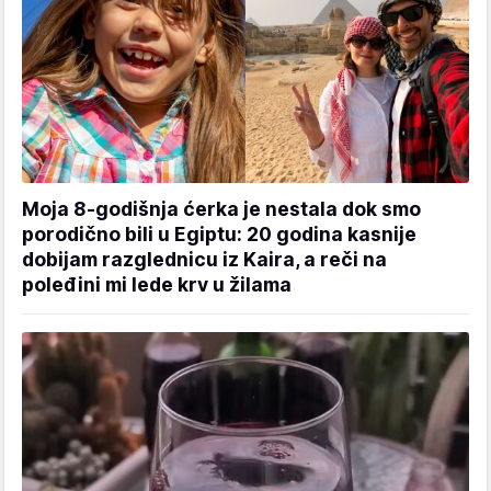
Moja 8-godišnja ćerka je nestala dok smo
porodično bili u Egiptu: 20 godina kasnije
dobijam razglednicu iz Kaira, a reči na
poleđini mi lede krv u žilama