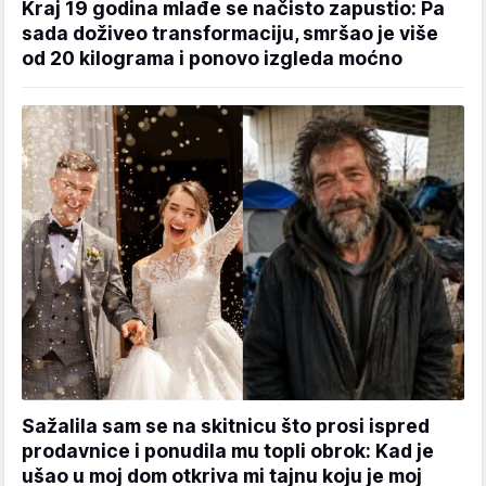
Kraj 19 godina mlađe se načisto zapustio: Pa
sada doživeo transformaciju, smršao je više
od 20 kilograma i ponovo izgleda moćno
Sažalila sam se na skitnicu što prosi ispred
prodavnice i ponudila mu topli obrok: Kad je
ušao u moj dom otkriva mi tajnu koju je moj