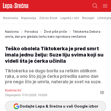
Naslovna
Najnovije
Zdrav život
Lepota i stil
Recepti
Lifestyl
Naslovna
Porodica
Život piše priče
Tiktokerka Debora
umrla, dan pre gledala ćerku kako isprobava venčanice
Teško obolela Tiktokerka je pred smrt
imala jednu želju: Suze liju svima koji su
videli šta je ćerka učinila
Tiktokerka se dugo borila sa retkim oblikom
raka, a ono što joj je ćerka priredila samo dan
pre nego što je umrla, nateralo je svet na suze.
Radmila Ilić
Objavljeno 17.01.2025. 10:52h
Dodajte Lepa & Srećna u vaš Google izbor