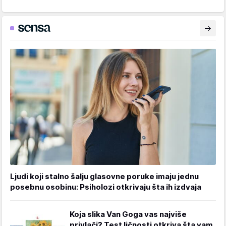
Ljudi koji stalno šalju glasovne poruke imaju jednu
posebnu osobinu: Psiholozi otkrivaju šta ih izdvaja
Koja slika Van Goga vas najviše
privlači? Test ličnosti otkriva šta vam