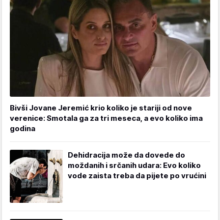
Bivši Jovane Jeremić krio koliko je stariji od nove
verenice: Smotala ga za tri meseca, a evo koliko ima
godina
Dehidracija može da dovede do
moždanih i srčanih udara: Evo koliko
vode zaista treba da pijete po vrućini