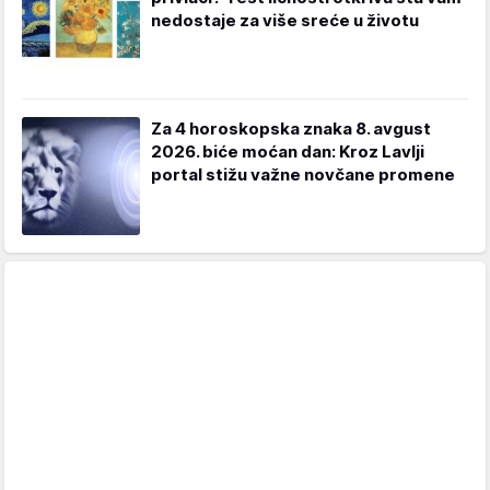
nedostaje za više sreće u životu
Za 4 horoskopska znaka 8. avgust
2026. biće moćan dan: Kroz Lavlji
portal stižu važne novčane promene