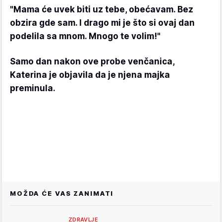
"Mama će uvek biti uz tebe, obećavam. Bez
obzira gde sam. I drago mi je što si ovaj dan
podelila sa mnom. Mnogo te volim!"
Samo dan nakon ove probe venčanica,
Katerina je objavila da je njena majka
preminula.
MOŽDA ĆE VAS ZANIMATI
ZDRAVLJE