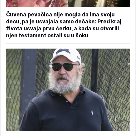
Čuvena pevačica nije mogla da ima svoju
decu, pa je usvajala samo dečake: Pred kraj
života usvaja prvu ćerku, a kada su otvorili
njen testament ostali su u šoku