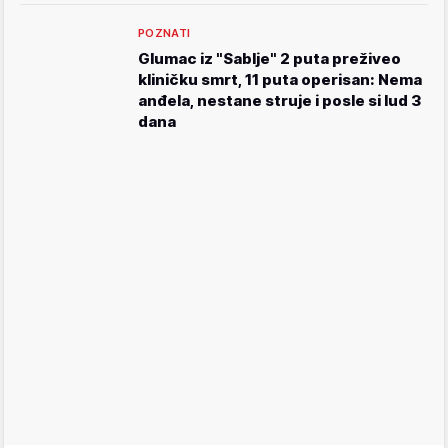
POZNATI
Glumac iz "Sablje" 2 puta preživeo
kliničku smrt, 11 puta operisan: Nema
anđela, nestane struje i posle si lud 3
dana