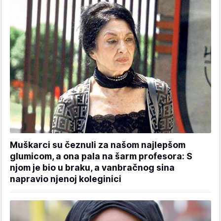
Muškarci su čeznuli za našom najlepšom
glumicom, a ona pala na šarm profesora: S
njom je bio u braku, a vanbračnog sina
napravio njenoj koleginici