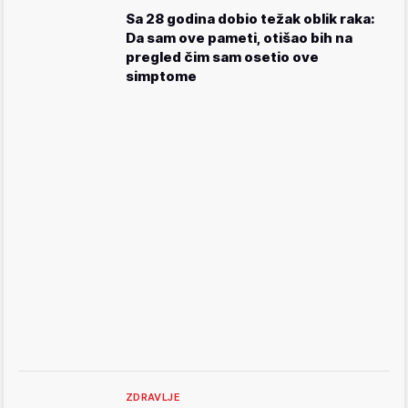
Sa 28 godina dobio težak oblik raka:
Da sam ove pameti, otišao bih na
pregled čim sam osetio ove
simptome
ZDRAVLJE