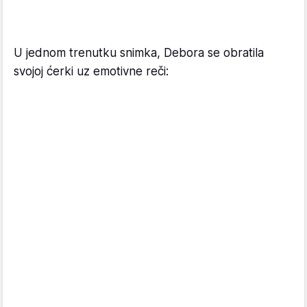
U jednom trenutku snimka, Debora se obratila
svojoj ćerki uz emotivne reči: