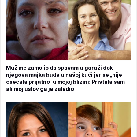
Muž me zamolio da spavam u garaži dok
njegova majka bude u našoj kući jer se „nije
osećala prijatno“ u mojoj blizini: Pristala sam
ali moj uslov ga je zaledio