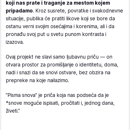
koji nas prate i traganje za mestom kojem
pripadamo
. Kroz susrete, povratke i svakodnevne
situacije, publika će pratiti likove koji se bore da
ostanu verni svojim osećajima i korenima, ali i da
pronađu svoj put u svetu punom kontrasta i
izazova.
Ovaj projekt ne slavi samo ljubavnu priču — on
otvara prostor za promišljanje o identitetu, doma,
nadi i snazi da se snovi ostvare, bez obzira na
prepreke na koje nailazimo.
"Pisma snova" je priča koja nas podseća da je
*
snove moguće ispisati, pročitati i, jednog dana,
živeti.”