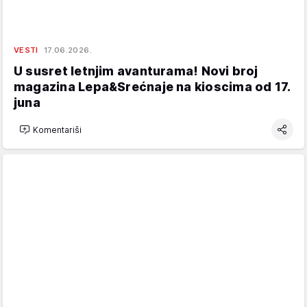
VESTI
17.06.2026.
U susret letnjim avanturama! Novi broj
magazina Lepa&Srećnaje na kioscima od 17.
juna
Komentariši