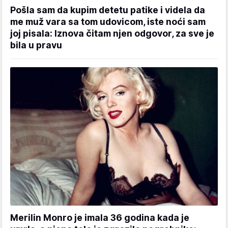
Pošla sam da kupim detetu patike i videla da
me muž vara sa tom udovicom, iste noći sam
joj pisala: Iznova čitam njen odgovor, za sve je
bila u pravu
Merilin Monro je imala 36 godina kada je