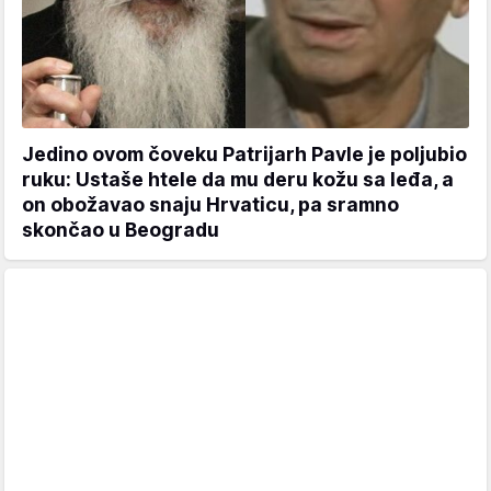
Jedino ovom čoveku Patrijarh Pavle je poljubio
ruku: Ustaše htele da mu deru kožu sa leđa, a
on obožavao snaju Hrvaticu, pa sramno
skončao u Beogradu