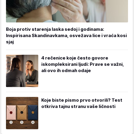
Boja protiv starenja laska sedoj i godinama:
Inspirisana Skandinavkama, osvežava lice i vraća kosi
sjaj
4 rečenice koje često govore
iskompleksirani ljudi: Prave se važni,
ali ovo ih odmah odaje
Koje biste pismo prvo otvorili? Test
otkriva tajnu stranu vaše ličnosti