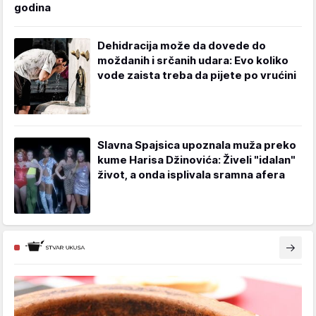
godina
Dehidracija može da dovede do
moždanih i srčanih udara: Evo koliko
vode zaista treba da pijete po vrućini
Slavna Spajsica upoznala muža preko
kume Harisa Džinovića: Živeli "idalan"
život, a onda isplivala sramna afera