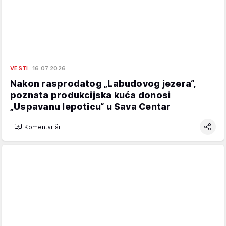
VESTI
16.07.2026.
Nakon rasprodatog „Labudovog jezera“,
poznata produkcijska kuća donosi
„Uspavanu lepoticu“ u Sava Centar
Komentariši