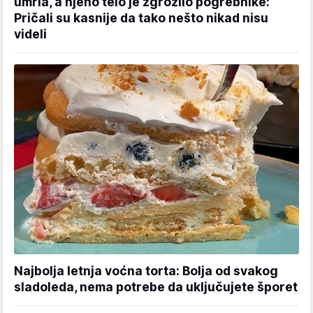
umrla, a njeno telo je zgrozilo pogrebnike:
Pričali su kasnije da tako nešto nikad nisu
videli
Najbolja letnja voćna torta: Bolja od svakog
sladoleda, nema potrebe da uključujete šporet