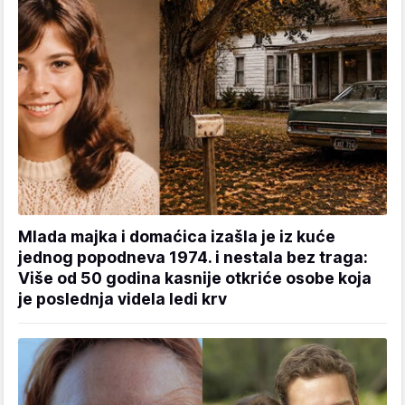
Mlada majka i domaćica izašla je iz kuće
jednog popodneva 1974. i nestala bez traga:
Više od 50 godina kasnije otkriće osobe koja
je poslednja videla ledi krv