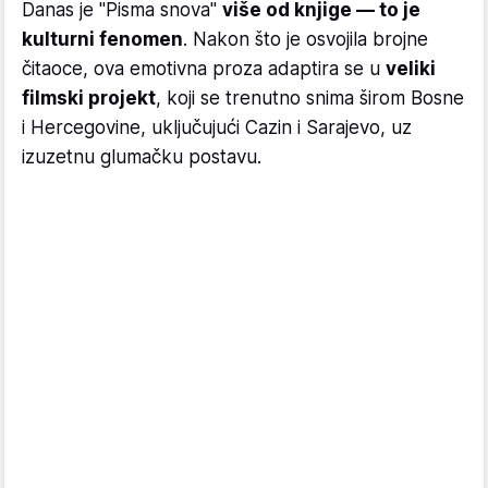
Danas je "Pisma snova"
više od knjige — to je
kulturni fenomen
. Nakon što je osvojila brojne
čitaoce, ova emotivna proza adaptira se u
veliki
filmski projekt
, koji se trenutno snima širom Bosne
i Hercegovine, uključujući Cazin i Sarajevo, uz
izuzetnu glumačku postavu.