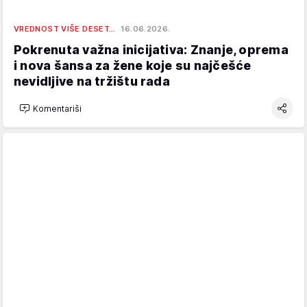
VREDNOST VIŠE DESET…
16.06.2026.
Pokrenuta važna inicijativa: Znanje, oprema
i nova šansa za žene koje su najčešće
nevidljive na tržištu rada
Komentariši