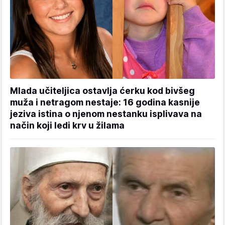
Mlada učiteljica ostavlja ćerku kod bivšeg
muža i netragom nestaje: 16 godina kasnije
jeziva istina o njenom nestanku isplivava na
način koji ledi krv u žilama