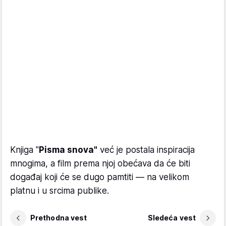
Knjiga "
Pisma snova"
već je postala inspiracija
mnogima, a film prema njoj obećava da će biti
događaj koji će se dugo pamtiti — na velikom
platnu i u srcima publike.
Prethodna vest
Sledeća vest