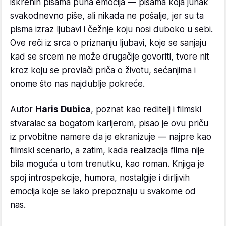
iskrenih pisama puna emocija — pisama koja junak
svakodnevno piše, ali nikada ne pošalje, jer su ta
pisma izraz ljubavi i čežnje koju nosi duboko u sebi.
Ove reči iz srca o priznanju ljubavi, koje se sanjaju
kad se srcem ne može drugačije govoriti, tvore nit
kroz koju se provlači priča o životu, sećanjima i
onome što nas najdublje pokreće.
Autor
Haris Dubica
, poznat kao reditelj i filmski
stvaralac sa bogatom karijerom, pisao je ovu priču
iz prvobitne namere da je ekranizuje — najpre kao
filmski scenario, a zatim, kada realizacija filma nije
bila moguća u tom trenutku, kao roman. Knjiga je
spoj introspekcije, humora, nostalgije i dirljivih
emocija koje se lako prepoznaju u svakome od
nas.