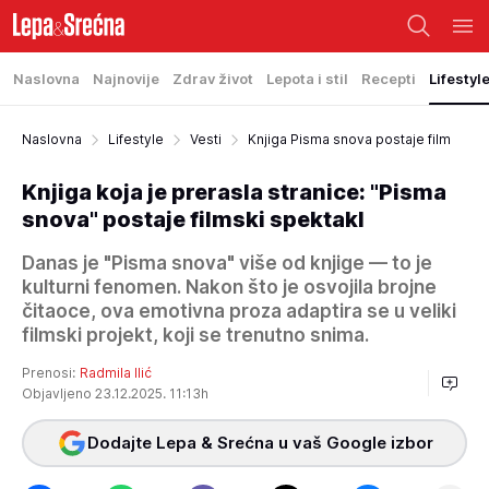
Naslovna
Najnovije
Zdrav život
Lepota i stil
Recepti
Lifestyl
Naslovna
Lifestyle
Vesti
Knjiga Pisma snova postaje film
Knjiga koja je prerasla stranice: "Pisma
snova" postaje filmski spektakl
Danas je "Pisma snova" više od knjige — to je
kulturni fenomen. Nakon što je osvojila brojne
čitaoce, ova emotivna proza adaptira se u veliki
filmski projekt, koji se trenutno snima.
Prenosi:
Radmila Ilić
Objavljeno 23.12.2025. 11:13h
Dodajte Lepa & Srećna u vaš Google izbor