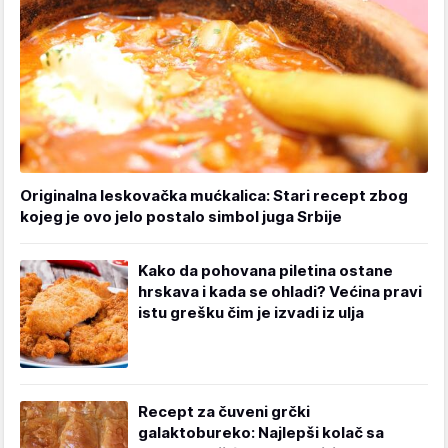
Originalna leskovačka mućkalica: Stari recept zbog
kojeg je ovo jelo postalo simbol juga Srbije
Kako da pohovana piletina ostane
hrskava i kada se ohladi? Većina pravi
istu grešku čim je izvadi iz ulja
Recept za čuveni grčki
galaktobureko: Najlepši kolač sa