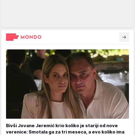
Bivši Jovane Jeremić krio koliko je stariji od nove
verenice: Smotala ga za tri meseca, a evo koliko ima