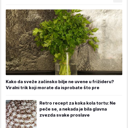
Kako da sveže začinsko bilje ne uvene u frižideru?
Viralni trik koji morate da isprobate što pre
Retro recept za koka kola tortu: Ne
peče se, a nekada je bila glavna
zvezda svake proslave