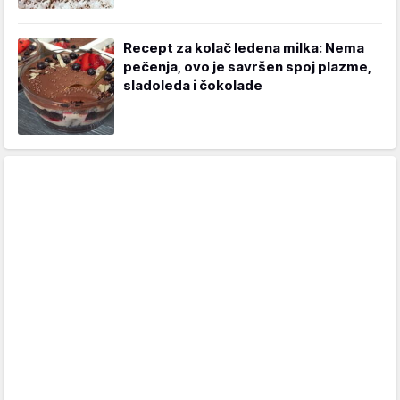
Recept za kolač ledena milka: Nema
pečenja, ovo je savršen spoj plazme,
sladoleda i čokolade