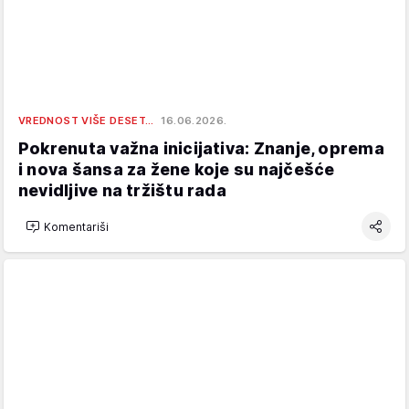
VREDNOST VIŠE DESET…
16.06.2026.
Pokrenuta važna inicijativa: Znanje, oprema
i nova šansa za žene koje su najčešće
nevidljive na tržištu rada
Komentariši