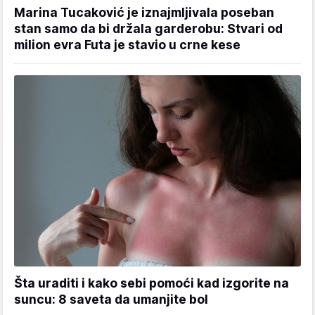
Marina Tucaković je iznajmljivala poseban
stan samo da bi držala garderobu: Stvari od
milion evra Futa je stavio u crne kese
Šta uraditi i kako sebi pomoći kad izgorite na
suncu: 8 saveta da umanjite bol