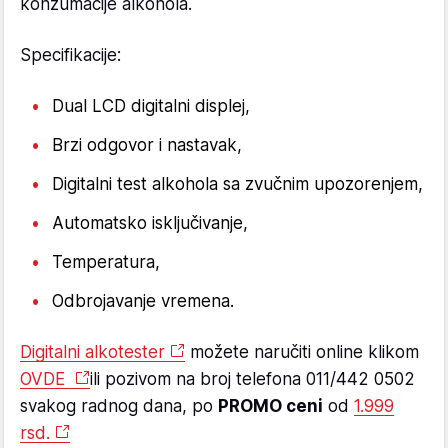
konzumacije alkohola.
Specifikacije:
Dual LCD digitalni displej,
Brzi odgovor i nastavak,
Digitalni test alkohola sa zvučnim upozorenjem,
Automatsko isključivanje,
Temperatura,
Odbrojavanje vremena.
Digitalni alkotester
možete naručiti online klikom
OVDE
ili pozivom na broj telefona 011/442 0502
svakog radnog dana, po
PROMO ceni
od
1.999
rsd.