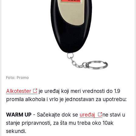
Foto: Promo
Alkotester
je uređaj koji meri vrednosti do 1.9
promila alkohola i vrlo je jednostavan za upotrebu:
WARM UP
- Sačekajte dok se
uređaj
ne stavi u
stanje pripravnosti, za šta mu treba oko 10ak
sekundi.