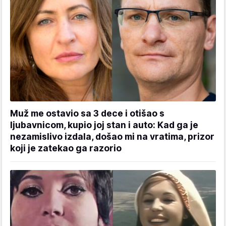
Muž me ostavio sa 3 dece i otišao s
ljubavnicom, kupio joj stan i auto: Kad ga je
nezamislivo izdala, došao mi na vratima, prizor
koji je zatekao ga razorio