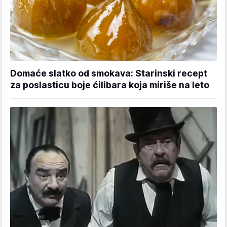
Domaće slatko od smokava: Starinski recept
za poslasticu boje ćilibara koja miriše na leto