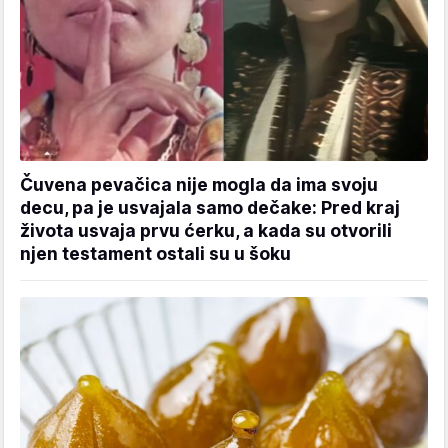
Čuvena pevačica nije mogla da ima svoju
decu, pa je usvajala samo dečake: Pred kraj
života usvaja prvu ćerku, a kada su otvorili
njen testament ostali su u šoku