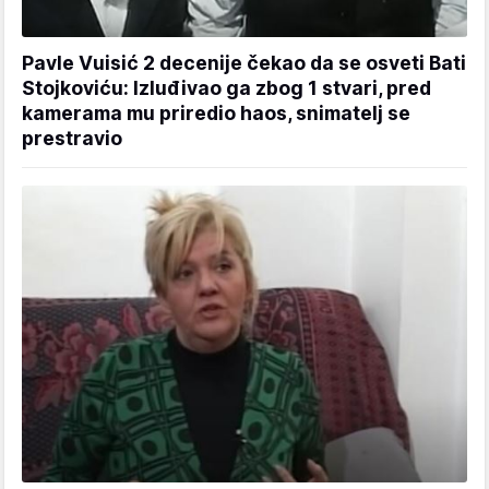
Pavle Vuisić 2 decenije čekao da se osveti Bati
Stojkoviću: Izluđivao ga zbog 1 stvari, pred
kamerama mu priredio haos, snimatelj se
prestravio