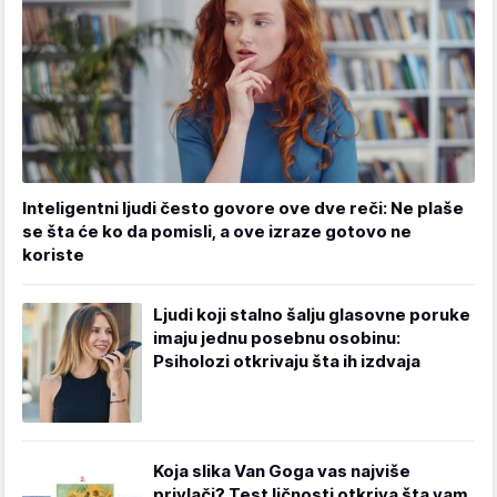
Inteligentni ljudi često govore ove dve reči: Ne plaše
se šta će ko da pomisli, a ove izraze gotovo ne
koriste
Ljudi koji stalno šalju glasovne poruke
imaju jednu posebnu osobinu:
Psiholozi otkrivaju šta ih izdvaja
Koja slika Van Goga vas najviše
privlači? Test ličnosti otkriva šta vam