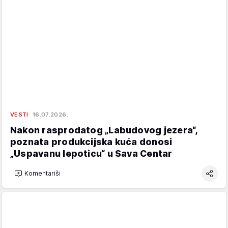
VESTI
16.07.2026.
Nakon rasprodatog „Labudovog jezera“,
poznata produkcijska kuća donosi
„Uspavanu lepoticu“ u Sava Centar
Komentariši