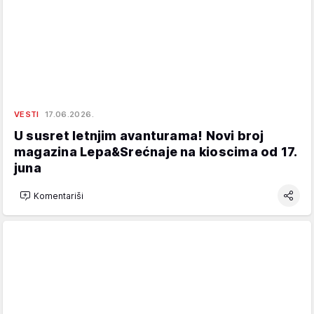
VESTI
17.06.2026.
U susret letnjim avanturama! Novi broj
magazina Lepa&Srećnaje na kioscima od 17.
juna
Komentariši