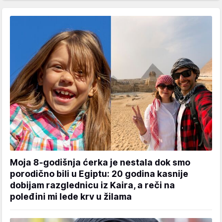
Moja 8-godišnja ćerka je nestala dok smo
porodično bili u Egiptu: 20 godina kasnije
dobijam razglednicu iz Kaira, a reči na
poleđini mi lede krv u žilama