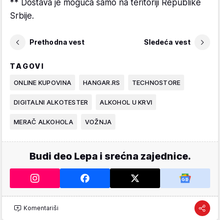
** Dostava je moguća samo na teritoriji Republike
Srbije.
Prethodna vest
Sledeća vest
TAGOVI
ONLINE KUPOVINA
HANGAR.RS
TECHNOSTORE
DIGITALNI ALKOTESTER
ALKOHOL U KRVI
MERAČ ALKOHOLA
VOŽNJA
Budi deo Lepa i srećna zajednice.
Komentariši