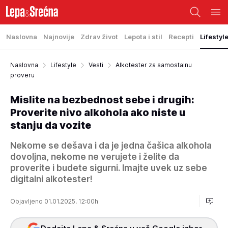
Naslovna
Najnovije
Zdrav život
Lepota i stil
Recepti
Lifestyl
Naslovna
Lifestyle
Vesti
Alkotester za samostalnu
proveru
Mislite na bezbednost sebe i drugih:
Proverite nivo alkohola ako niste u
stanju da vozite
Nekome se dešava i da je jedna čašica alkohola
dovoljna, nekome ne verujete i želite da
proverite i budete sigurni. Imajte uvek uz sebe
digitalni alkotester!
Objavljeno 01.01.2025. 12:00h