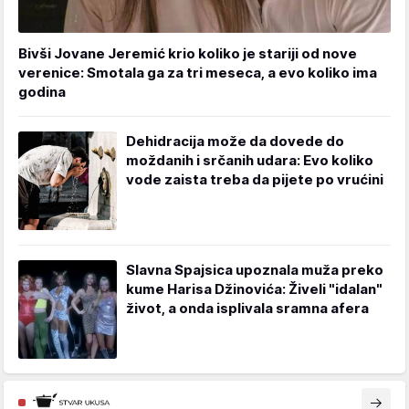
Bivši Jovane Jeremić krio koliko je stariji od nove
verenice: Smotala ga za tri meseca, a evo koliko ima
godina
Dehidracija može da dovede do
moždanih i srčanih udara: Evo koliko
vode zaista treba da pijete po vrućini
Slavna Spajsica upoznala muža preko
kume Harisa Džinovića: Živeli "idalan"
život, a onda isplivala sramna afera