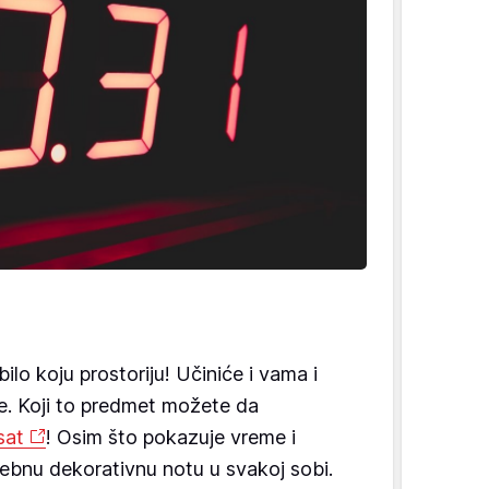
bilo koju prostoriju! Učiniće i vama i
e. Koji to predmet možete da
sat
! Osim što pokazuje vreme i
sebnu dekorativnu notu u svakoj sobi.