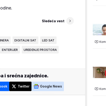
godine.
Sledeća vest
INERA
DIGITALNI SAT
LED SAT
Kome
ENTERIJER
UREĐENJE PROSTORA
a i srećna zajednice.
book
Twitter
Google News
Kome