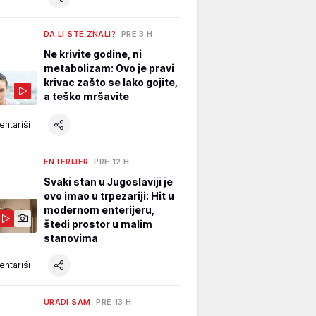
DA LI STE ZNALI?
PRE 3 H
Ne krivite godine, ni
metabolizam: Ovo je pravi
krivac zašto se lako gojite,
a teško mršavite
ntariši
ENTERIJER
PRE 12 H
Svaki stan u Jugoslaviji je
ovo imao u trpezariji: Hit u
modernom enterijeru,
štedi prostor u malim
stanovima
ntariši
URADI SAM
PRE 13 H