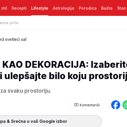
 stil
Recepti
Lifestyle
Astrologija
Porodica
Bašta
Stan
avne priče
ed svetleći sat
 KAO DEKORACIJA: Izaberit
 ulepšajte bilo koju prostori
za svaku prostoriju.
Komentariši
pa & Srećna u vaš Google izbor