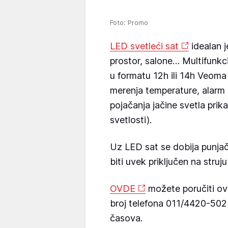
Foto: Promo
LED svetleći sat
idealan j
prostor, salone… Multifunk
u formatu 12h ili 14h Veoma
merenja temperature, alarm 
pojačanja jačine svetla prik
svetlosti).
Uz LED sat se dobija punjač
biti uvek priključen na struj
OVDE
možete poručiti ova
broj telefona 011/4420-50
časova.