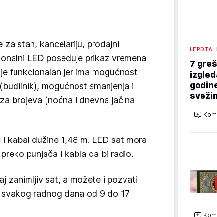
e za stan, kancelariju, prodajni
LEPOTA
cionalni LED poseduje prikaz vremena
7 greš
 je funkcionalan jer ima mogućnost
izgled
godine
(budilnik), mogućnost smanjenja i
svežin
aza brojeva (noćna i dnevna jačina
Kome
 i kabal dužine 1,48 m. LED sat mora
u preko punjača i kabla da bi radio.
j zanimljiv sat, a možete i pozvati
2 svakog radnog dana od 9 do 17
Kome