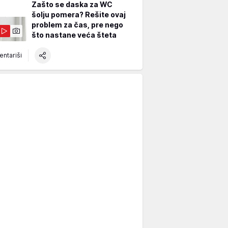
Zašto se daska za WC
šolju pomera? Rešite ovaj
problem za čas, pre nego
što nastane veća šteta
ntariši