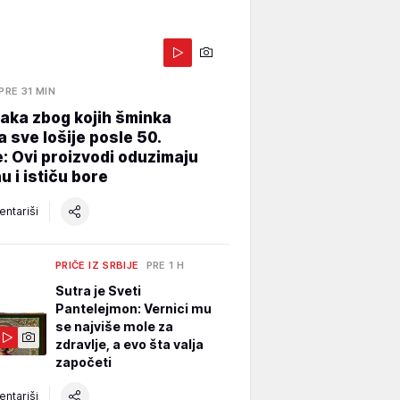
PRE 31 MIN
aka zbog kojih šminka
a sve lošije posle 50.
: Ovi proizvodi oduzimaju
u i ističu bore
ntariši
PRIČE IZ SRBIJE
PRE 1 H
Sutra je Sveti
Pantelejmon: Vernici mu
se najviše mole za
zdravlje, a evo šta valja
započeti
ntariši