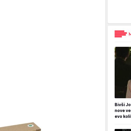
Bivši Jo
nove ve
evo kol