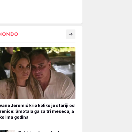
vane Jeremić krio koliko je stariji od
renice: Smotala ga za tri meseca, a
iko ima godina