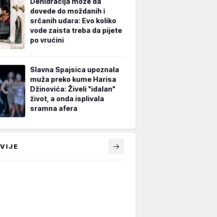
Dehidracija može da
dovede do moždanih i
srčanih udara: Evo koliko
vode zaista treba da pijete
po vrućini
Slavna Spajsica upoznala
muža preko kume Harisa
Džinovića: Živeli "idalan"
život, a onda isplivala
sramna afera
VIJE