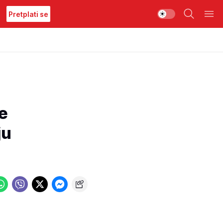
Pretplati se
e
ju