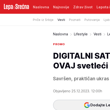
Naslovna
Najnovije
Zdrav život
Lepota i
Priče iz Srbije
Vesti
Poznati
Putovanja
Ljub
Naslovna
Lifestyle
Vesti
L
PROMO
DIGITALNI SAT
OVAJ svetleći i
Savršen, praktičan ukras 
Objavljeno 25.12.2023. 12:00h
Dodajte Le