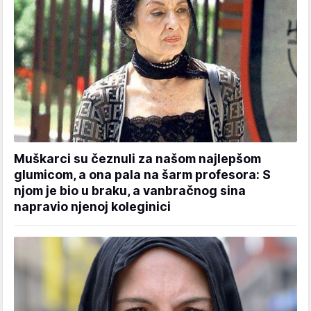
Muškarci su čeznuli za našom najlepšom
glumicom, a ona pala na šarm profesora: S
njom je bio u braku, a vanbračnog sina
napravio njenoj koleginici