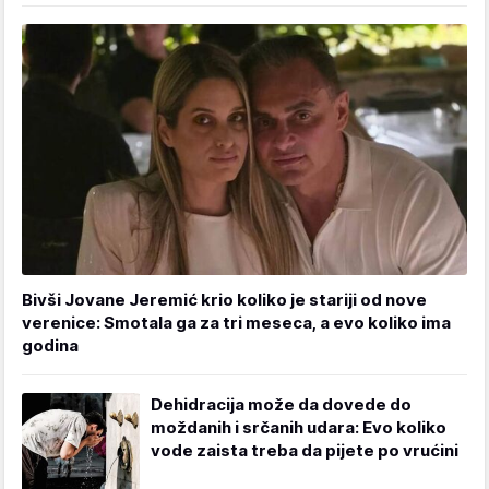
Bivši Jovane Jeremić krio koliko je stariji od nove
verenice: Smotala ga za tri meseca, a evo koliko ima
godina
Dehidracija može da dovede do
moždanih i srčanih udara: Evo koliko
vode zaista treba da pijete po vrućini