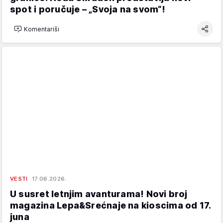
spot i poručuje – „Svoja na svom“!
Komentariši
VESTI
17.06.2026.
U susret letnjim avanturama! Novi broj
magazina Lepa&Srećnaje na kioscima od 17.
juna