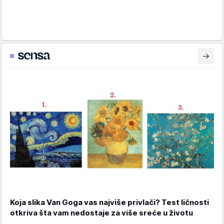
Koja slika Van Goga vas najviše privlači? Test ličnosti
otkriva šta vam nedostaje za više sreće u životu