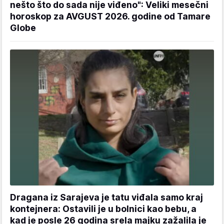
nešto što do sada nije viđeno": Veliki mesečni
horoskop za AVGUST 2026. godine od Tamare
Globe
Dragana iz Sarajeva je tatu viđala samo kraj
kontejnera: Ostavili je u bolnici kao bebu, a
kad je posle 26 godina srela majku zažalila je