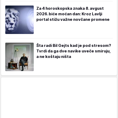
Za 4 horoskopska znaka 8. avgust
2026. biće moćan dan: Kroz Lavlji
portal stižu važne novčane promene
Šta radi Bil Gejts kad je pod stresom?
Tvrdi da ga dve navike uveče smiruju,
a ne koštaju ništa