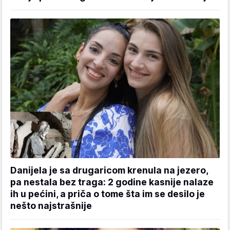
Danijela je sa drugaricom krenula na jezero,
pa nestala bez traga: 2 godine kasnije nalaze
ih u pećini, a priča o tome šta im se desilo je
nešto najstrašnije