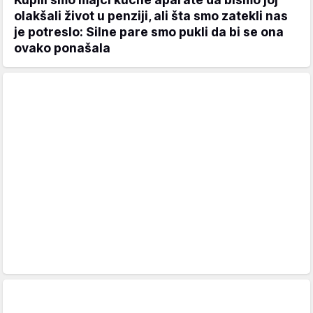
olakšali život u penziji, ali šta smo zatekli nas
je potreslo: Silne pare smo pukli da bi se ona
ovako ponašala