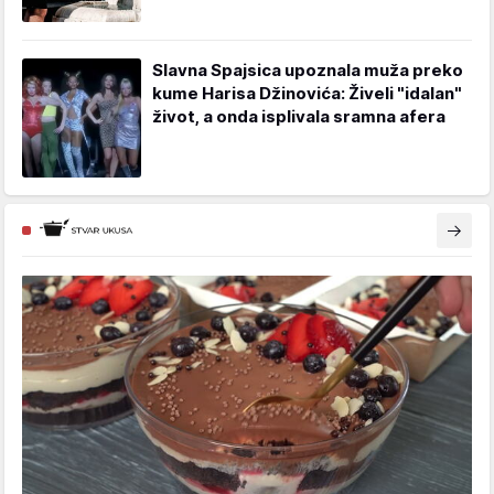
Slavna Spajsica upoznala muža preko
kume Harisa Džinovića: Živeli "idalan"
život, a onda isplivala sramna afera