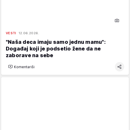
VESTI
12.06.2026.
"Naša deca imaju samo jednu mamu":
Događaj koji je podsetio žene da ne
zaborave na sebe
Komentariši