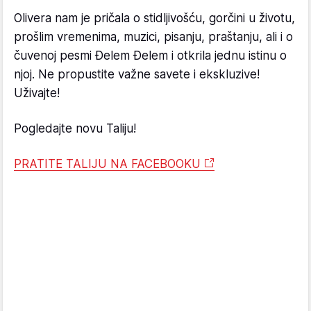
Olivera nam je pričala o stidljivošću, gorčini u životu,
prošlim vremenima, muzici, pisanju, praštanju, ali i o
čuvenoj pesmi Đelem Đelem i otkrila jednu istinu o
njoj. Ne propustite važne savete i ekskluzive!
Uživajte!
Pogledajte novu Taliju!
PRATITE TALIJU NA FACEBOOKU