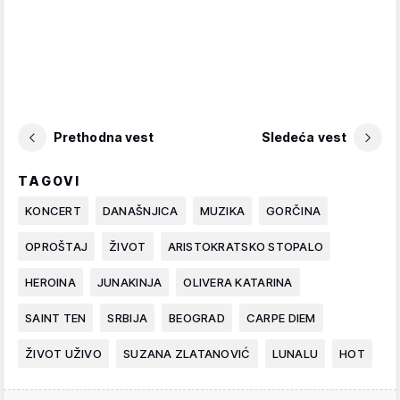
Prethodna vest
Sledeća vest
TAGOVI
KONCERT
DANAŠNJICA
MUZIKA
GORČINA
OPROŠTAJ
ŽIVOT
ARISTOKRATSKO STOPALO
HEROINA
JUNAKINJA
OLIVERA KATARINA
SAINT TEN
SRBIJA
BEOGRAD
CARPE DIEM
ŽIVOT UŽIVO
SUZANA ZLATANOVIĆ
LUNALU
HOT