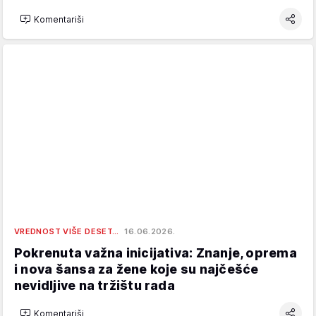
Komentariši
VREDNOST VIŠE DESET…
16.06.2026.
Pokrenuta važna inicijativa: Znanje, oprema
i nova šansa za žene koje su najčešće
nevidljive na tržištu rada
Komentariši