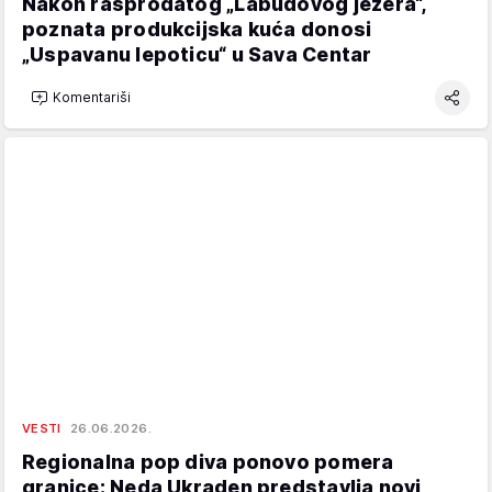
Nakon rasprodatog „Labudovog jezera“,
poznata produkcijska kuća donosi
„Uspavanu lepoticu“ u Sava Centar
Komentariši
VESTI
26.06.2026.
Regionalna pop diva ponovo pomera
granice: Neda Ukraden predstavlja novi