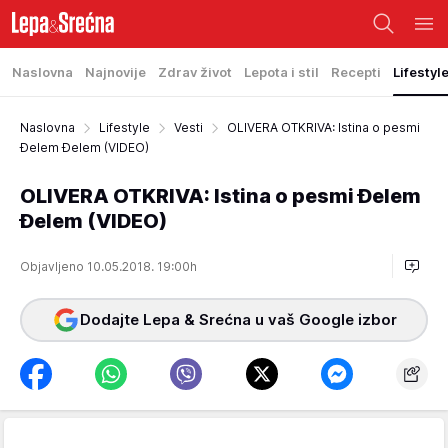
Naslovna
Najnovije
Zdrav život
Lepota i stil
Recepti
Lifestyl
Naslovna
Lifestyle
Vesti
OLIVERA OTKRIVA: Istina o pesmi
Đelem Đelem (VIDEO)
OLIVERA OTKRIVA: Istina o pesmi Đelem
Đelem (VIDEO)
Objavljeno 10.05.2018. 19:00h
Dodajte Lepa & Srećna u vaš Google izbor