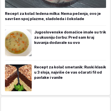
Recept za kolač ledena milka: Nema pečenja, ovo je
savršen spoj plazme, sladoleda i čokolade
Jugoslovenske domaćice imale su trik
za ukusniju čorbu: Pred sam kraj
kuvanja dodavale su ovo
Recept za kolač smetanik: Ruski klasik
u 3 sloja, najviše će vas očarati fil od
pavlake i vanile