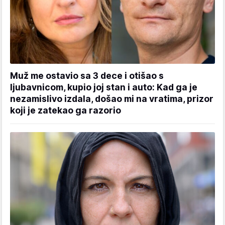
Muž me ostavio sa 3 dece i otišao s
ljubavnicom, kupio joj stan i auto: Kad ga je
nezamislivo izdala, došao mi na vratima, prizor
koji je zatekao ga razorio