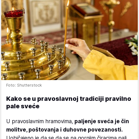
Foto: Shutterstock
Kako se u pravoslavnoj tradiciji pravilno
pale sveće
U pravoslavnim hramovima,
paljenje sveća je čin
molitve, poštovanja i duhovne povezanosti.
Uobičajeno je da se da se na gornjim čiracima pali