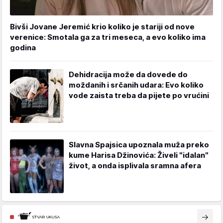
Bivši Jovane Jeremić krio koliko je stariji od nove
verenice: Smotala ga za tri meseca, a evo koliko ima
godina
Dehidracija može da dovede do
moždanih i srčanih udara: Evo koliko
vode zaista treba da pijete po vrućini
Slavna Spajsica upoznala muža preko
kume Harisa Džinovića: Živeli "idalan"
život, a onda isplivala sramna afera