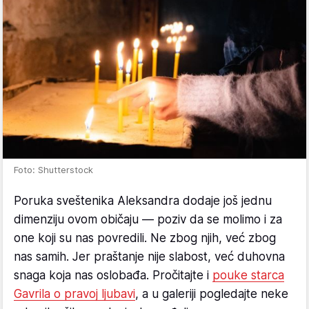
Foto: Shutterstock
Poruka sveštenika Aleksandra dodaje još jednu
dimenziju ovom običaju — poziv da se molimo i za
one koji su nas povredili. Ne zbog njih, već zbog
nas samih. Jer praštanje nije slabost, već duhovna
snaga koja nas oslobađa. Pročitajte i
pouke starca
Gavrila o pravoj ljubavi
, a u galeriji pogledajte neke