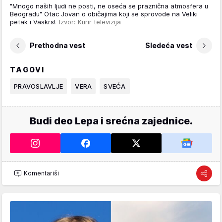
"Mnogo naših ljudi ne posti, ne oseća se praznična atmosfera u
Beogradu" Otac Jovan o običajima koji se sprovode na Veliki
petak i Vaskrs!
Izvor: Kurir televizija
Prethodna vest
Sledeća vest
TAGOVI
PRAVOSLAVLJE
VERA
SVEĆA
Budi deo Lepa i srećna zajednice.
Komentariši