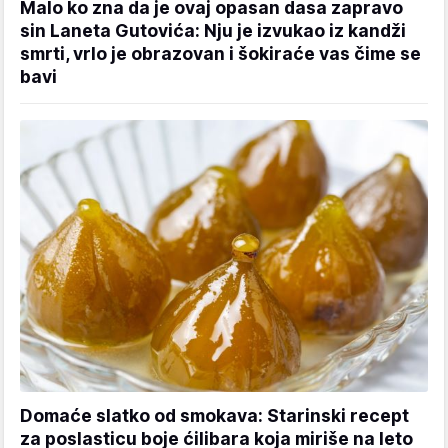
Malo ko zna da je ovaj opasan dasa zapravo
sin Laneta Gutovića: Nju je izvukao iz kandži
smrti, vrlo je obrazovan i šokiraće vas čime se
bavi
Domaće slatko od smokava: Starinski recept
za poslasticu boje ćilibara koja miriše na leto