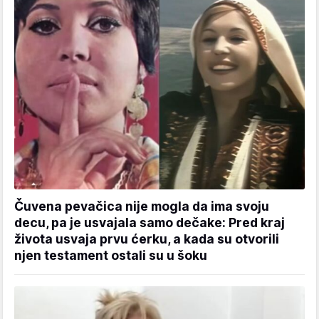
Čuvena pevačica nije mogla da ima svoju
decu, pa je usvajala samo dečake: Pred kraj
života usvaja prvu ćerku, a kada su otvorili
njen testament ostali su u šoku