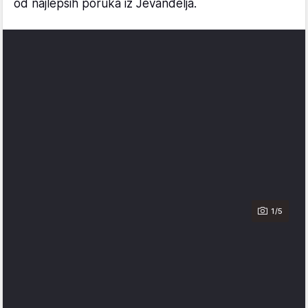
od najlepših poruka iz Jevanđelja.
1/5