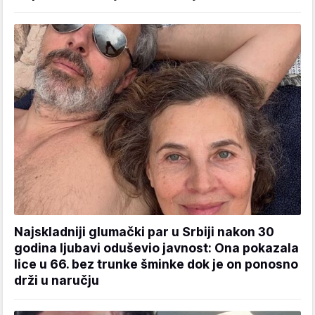
Najskladniji glumački par u Srbiji nakon 30
godina ljubavi oduševio javnost: Ona pokazala
lice u 66. bez trunke šminke dok je on ponosno
drži u naručju