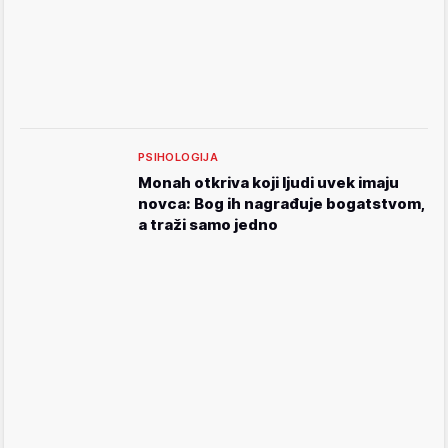
PSIHOLOGIJA
Monah otkriva koji ljudi uvek imaju
novca: Bog ih nagrađuje bogatstvom,
a traži samo jedno