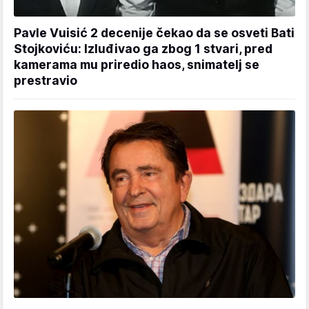
Pavle Vuisić 2 decenije čekao da se osveti Bati
Stojkoviću: Izluđivao ga zbog 1 stvari, pred
kamerama mu priredio haos, snimatelj se
prestravio