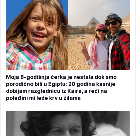
Moja 8-godišnja ćerka je nestala dok smo
porodično bili u Egiptu: 20 godina kasnije
dobijam razglednicu iz Kaira, a reči na
poleđini mi lede krv u žilama