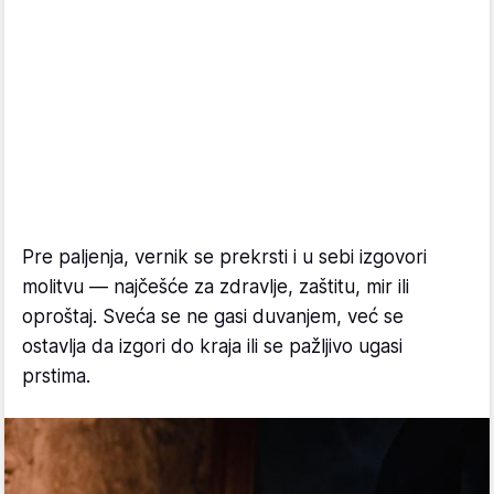
Pre paljenja, vernik se prekrsti i u sebi izgovori
molitvu — najčešće za zdravlje, zaštitu, mir ili
oproštaj. Sveća se ne gasi duvanjem, već se
ostavlja da izgori do kraja ili se pažljivo ugasi
prstima.