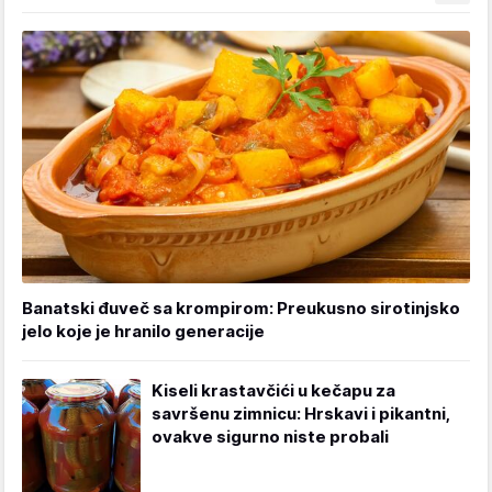
Banatski đuveč sa krompirom: Preukusno sirotinjsko
jelo koje je hranilo generacije
Kiseli krastavčići u kečapu za
savršenu zimnicu: Hrskavi i pikantni,
ovakve sigurno niste probali