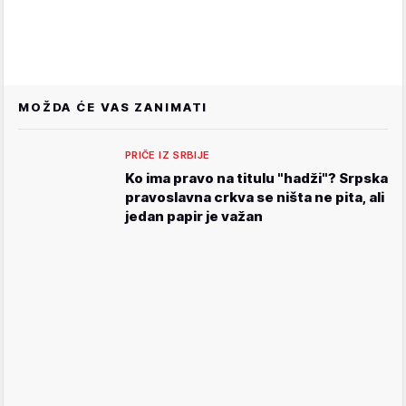
MOŽDA ĆE VAS ZANIMATI
PRIČE IZ SRBIJE
Ko ima pravo na titulu "hadži"? Srpska
pravoslavna crkva se ništa ne pita, ali
jedan papir je važan