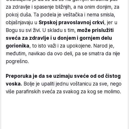
za zdravlje i spasenje bližnjih, a na onim donjim, za
pokoj duša. Ta podela je veštačka i nema smisla,
objašnjavaju u
Srpskoj pravoslavnoj crkvi
, jer u
Bogu su svi živi. U skladu s tim,
može prislužiti
sveća za zdravlje i u donjem i gornjem delu
gorionika
, to isto važi i za upokojene. Narod je,
međutim, navikao da ovo deli, pa se smatra da nije
pogrešno.
Preporuka je da se uzimaju sveće od od čistog
voska.
Bolje je upaliti jednu voštanicu za sve, nego
više parafinskih sveća za svakog za kog se molimo.