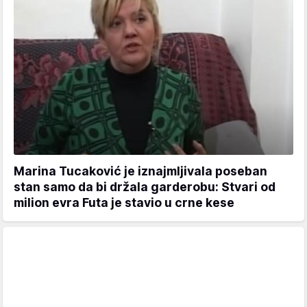
Marina Tucaković je iznajmljivala poseban
stan samo da bi držala garderobu: Stvari od
milion evra Futa je stavio u crne kese