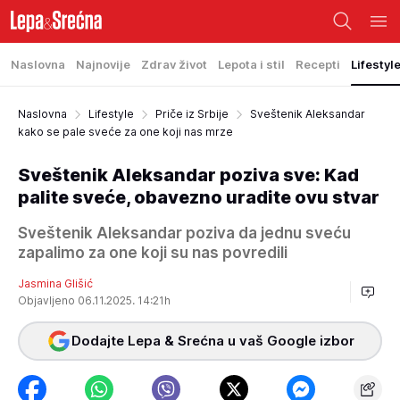
Naslovna
Najnovije
Zdrav život
Lepota i stil
Recepti
Lifestyl
Naslovna
Lifestyle
Priče iz Srbije
Sveštenik Aleksandar
kako se pale sveće za one koji nas mrze
Sveštenik Aleksandar poziva sve: Kad
palite sveće, obavezno uradite ovu stvar
Sveštenik Aleksandar poziva da jednu sveću
zapalimo za one koji su nas povredili
Jasmina Glišić
Objavljeno 06.11.2025. 14:21h
Dodajte Lepa & Srećna u vaš Google izbor