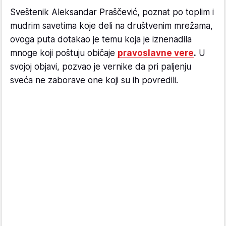
Sveštenik Aleksandar Praščević, poznat po toplim i
mudrim savetima koje deli na društvenim mrežama,
ovoga puta dotakao je temu koja je iznenadila
mnoge koji poštuju običaje
pravoslavne vere
.
U
svojoj objavi, pozvao je vernike da pri paljenju
sveća ne zaborave one koji su ih povredili.