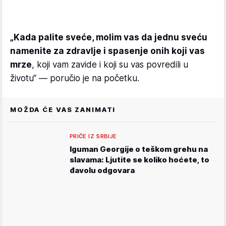
„Kada palite sveće, molim vas da jednu sveću
namenite za zdravlje i spasenje onih koji vas
mrze
, koji vam zavide i koji su vas povredili u
životu“ — poručio je na početku.
MOŽDA ĆE VAS ZANIMATI
PRIČE IZ SRBIJE
Iguman Georgije o teškom grehu na
slavama: Ljutite se koliko hoćete, to
đavolu odgovara