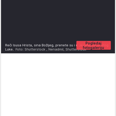
Pogledaj
Reči Isusa Hrista, sina Božijeg, prenete su i u Jevanđelju Svetog
fotogaleriju
Luke.
Foto: Shutterstock , Nenadmil, Shutterstock