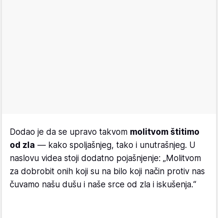
Dodao je da se upravo takvom
molitvom štitimo
od zla
— kako spoljašnjeg, tako i unutrašnjeg. U
naslovu videa stoji dodatno pojašnjenje: „Molitvom
za dobrobit onih koji su na bilo koji način protiv nas
čuvamo našu dušu i naše srce od zla i iskušenja.“