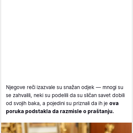
Njegove reči izazvale su snažan odjek — mnogi su
se zahvalili, neki su podelili da su sličan savet dobili
od svojih baka, a pojedini su priznali da ih je
ova
poruka podstakla da razmisle o praštanju.