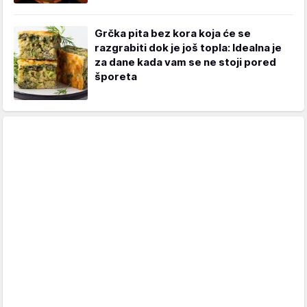
Grčka pita bez kora koja će se
razgrabiti dok je još topla: Idealna je
za dane kada vam se ne stoji pored
šporeta