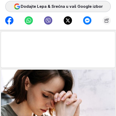
Dodajte Lepa & Srećna u vaš Google izbor