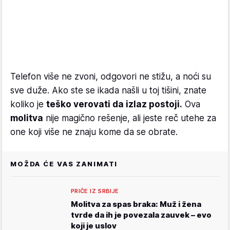
Telefon više ne zvoni, odgovori ne stižu, a noći su
sve duže. Ako ste se ikada našli u toj tišini, znate
koliko je
teško verovati da izlaz postoji.
Ova
molitva
nije magično rešenje, ali jeste reč utehe za
one koji više ne znaju kome da se obrate.
MOŽDA ĆE VAS ZANIMATI
PRIČE IZ SRBIJE
Molitva za spas braka: Muž i žena
tvrde da ih je povezala zauvek – evo
koji je uslov