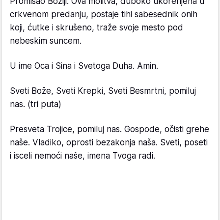
Promisao Božiji. Ova molitva, duboko ukorenjena u
crkvenom predanju, postaje tihi sabesednik onih
koji, ćutke i skrušeno, traže svoje mesto pod
nebeskim suncem.
U ime Oca i Sina i Svetoga Duha. Amin.
Sveti Bože, Sveti Krepki, Sveti Besmrtni, pomiluj
nas. (tri puta)
Presveta Trojice, pomiluj nas. Gospode, očisti grehe
naše. Vladiko, oprosti bezakonja naša. Sveti, poseti
i isceli nemoći naše, imena Tvoga radi.