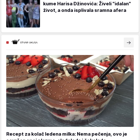
kume Harisa Džinovića: Živeli "idalan"
život, a onda isplivala sramna afera
Recept za kolač ledena milka: Nema pečenja, ovo je