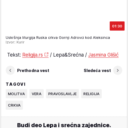
01:30
Uskršnja liturgija Ruska crkva Gornji Adrovci kod Aleksinca
Izvor: Kurir
Tekst:
Religija.rs
/ Lepa&Srećna /
Jasmina Glišić
Prethodna vest
Sledeća vest
TAGOVI
MOLITVA
VERA
PRAVOSLAVLJE
RELIGIJA
CRKVA
Budi deo Lepa i srećna zajednice.