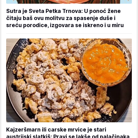
Sutra je Sveta Petka Trnova: U ponoć žene
čitaju baš ovu molitvu za spasenje duše i
sreću porodice, izgovara se iskreno i u miru
Kajzeršmarn ili carske mrvice je stari
austrijski slatkiš: Pravi se lakše od palačinaka