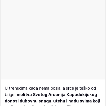
U trenucima kada nema posla, a srce je teško od
brige,
molitva Svetog Arsenija Kapadokijskog
donosi duhovnu snagu, utehu i nadu svima koji