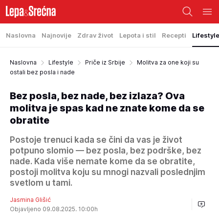
Naslovna
Najnovije
Zdrav život
Lepota i stil
Recepti
Lifestyl
Naslovna
Lifestyle
Priče iz Srbije
Molitva za one koji su
ostali bez posla i nade
Bez posla, bez nade, bez izlaza? Ova
molitva je spas kad ne znate kome da se
obratite
Postoje trenuci kada se čini da vas je život
potpuno slomio — bez posla, bez podrške, bez
nade. Kada više nemate kome da se obratite,
postoji molitva koju su mnogi nazvali poslednjim
svetlom u tami.
Jasmina Glišić
Objavljeno 09.08.2025. 10:00h