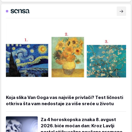
Koja slika Van Goga vas najviše privlači? Test ličnosti
otkriva šta vam nedostaje za više sreće u životu
Za 4 horoskopska znaka 8. avgust
2026. biće moćan dan: Kroz Lavlji
portal stižu važne novčane promene