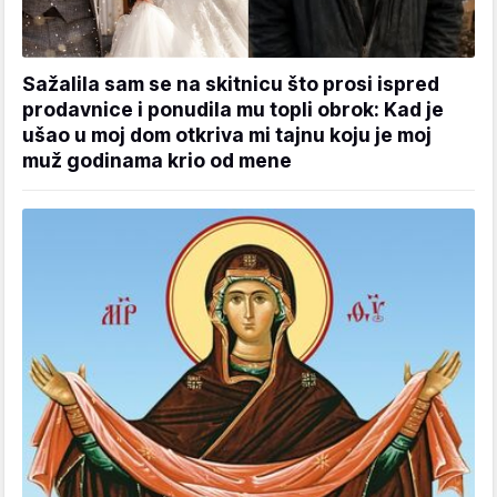
Sažalila sam se na skitnicu što prosi ispred
prodavnice i ponudila mu topli obrok: Kad je
ušao u moj dom otkriva mi tajnu koju je moj
muž godinama krio od mene