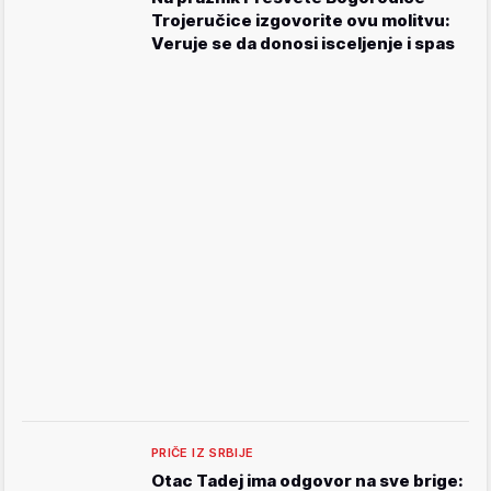
Trojeručice izgovorite ovu molitvu:
Veruje se da donosi isceljenje i spas
PRIČE IZ SRBIJE
Otac Tadej ima odgovor na sve brige: