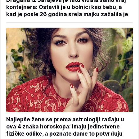
kontejnera: Ostavili je u bolnici kao bebu, a
kad je posle 26 godina srela majku zažalila je
Najlepše žene se prema astrologiji rađaju u
ova 4 znaka horoskopa: Imaju jedinstvene
fizičke odlike, a poznate dame to potvrđuju