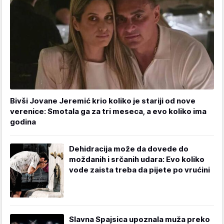
Bivši Jovane Jeremić krio koliko je stariji od nove
verenice: Smotala ga za tri meseca, a evo koliko ima
godina
Dehidracija može da dovede do
moždanih i srčanih udara: Evo koliko
vode zaista treba da pijete po vrućini
Slavna Spajsica upoznala muža preko