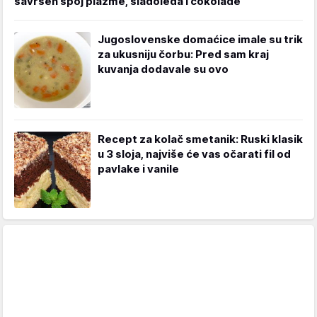
savršen spoj plazme, sladoleda i čokolade
Jugoslovenske domaćice imale su trik
za ukusniju čorbu: Pred sam kraj
kuvanja dodavale su ovo
Recept za kolač smetanik: Ruski klasik
u 3 sloja, najviše će vas očarati fil od
pavlake i vanile