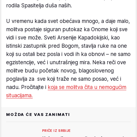
rodila Spasitelja duša naših.
U vremenu kada svet obećava mnogo, a daje malo,
molitva postaje siguran putokaz ka Onome koji sve
vidi i sve može. Sveti Arsenije Kapadokijski, kao
istinski zastupnik pred Bogom, stavlja ruke na one
koji su ostali bez posla i vodi ih ka obnovi – ne samo
egzistencije, već i unutrašnjeg mira. Neka reči ove
molitve budu početak novog, blagoslovenog
poglavlja za sve koji traže ne samo posao, već i
nadu. Pročitajte i
koja se molitva čita u nemogućim
situacijama.
MOŽDA ĆE VAS ZANIMATI
PRIČE IZ SRBIJE