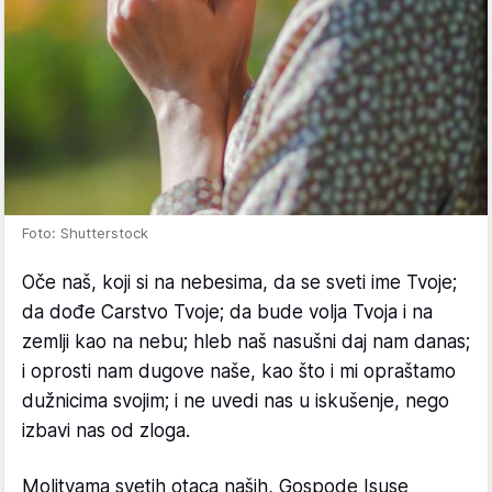
Foto: Shutterstock
Oče naš, koji si na nebesima, da se sveti ime Tvoje;
da dođe Carstvo Tvoje; da bude volja Tvoja i na
zemlji kao na nebu; hleb naš nasušni daj nam danas;
i oprosti nam dugove naše, kao što i mi opraštamo
dužnicima svojim; i ne uvedi nas u iskušenje, nego
izbavi nas od zloga.
Molitvama svetih otaca naših, Gospode Isuse