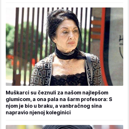
Muškarci su čeznuli za našom najlepšom
glumicom, a ona pala na šarm profesora: S
njom je bio u braku, a vanbračnog sina
napravio njenoj koleginici