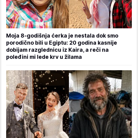
Moja 8-godišnja ćerka je nestala dok smo
porodično bili u Egiptu: 20 godina kasnije
dobijam razglednicu iz Kaira, a reči na
poleđini mi lede krv u žilama