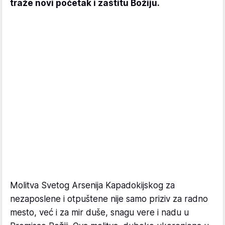
traže novi početak i zaštitu Božiju.
Molitva Svetog Arsenija Kapadokijskog za
nezaposlene i otpuštene nije samo priziv za radno
mesto, već i za mir duše, snagu vere i nadu u