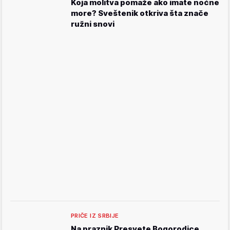
Koja molitva pomaže ako imate noćne
more? Sveštenik otkriva šta znače
ružni snovi
PRIČE IZ SRBIJE
Na praznik Presvete Bogorodice