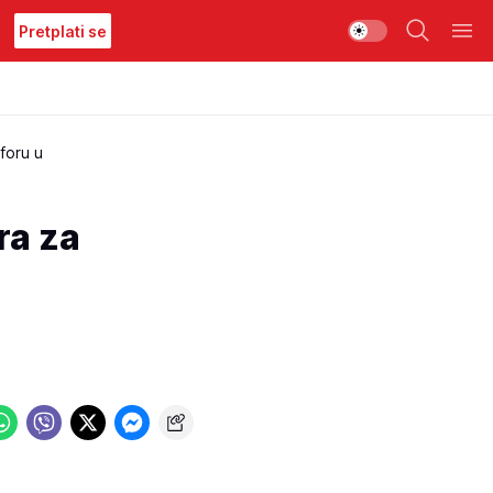
Pretplati se
foru u
ra za