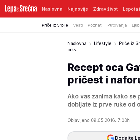
Naslovna
Najnovije
Zdrav život
Lepota i
Priče iz Srbije
Vesti
Poznati
Putovanja
Ljub
Naslovna
Lifestyle
Priče iz Sr
crkvi
Recept oca Gav
pričest i nafor
Ako vas zanima kako se p
dobijate iz prve ruke od 
Objavljeno 08.05.2016. 7:00h
Dodajte Le