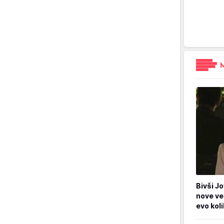
Bivši Jo
nove ve
evo kol