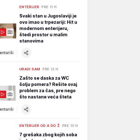
ENTERIJER
PRE 11 H
Svaki stan u Jugoslaviji je
ovo imao u trpezariji: Hit u
modernom enterijeru,
štedi prostor u malim
stanovima
ntariši
URADI SAM
PRE 12 H
Zašto se daska za WC
šolju pomera? Rešite ovaj
problem za čas, pre nego
što nastane veća šteta
ntariši
ENTERIJER OD A DO Ž
PRE 13 H
7 grešaka zbog kojih soba