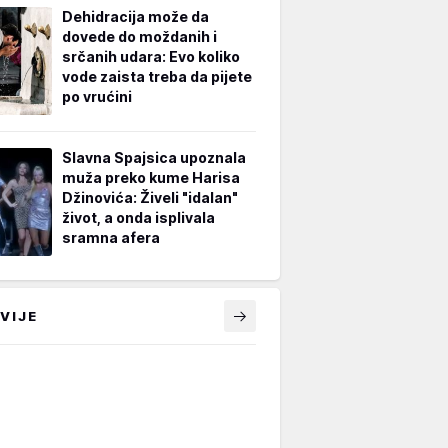
Dehidracija može da
dovede do moždanih i
srčanih udara: Evo koliko
vode zaista treba da pijete
po vrućini
Slavna Spajsica upoznala
muža preko kume Harisa
Džinovića: Živeli "idalan"
život, a onda isplivala
sramna afera
VIJE