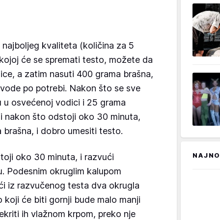
ajboljeg kvaliteta (količina za 5
kojoj će se spremati testo, možete da
ce, a zatim nasuti 400 grama brašna,
e vode po potrebi. Nakon što se sve
u u osvećenoj vodici i 25 grama
i nakon što odstoji oko 30 minuta,
 brašna, i dobro umesiti testo.
NAJNO
oji oko 30 minuta, i razvući
nu. Podesnim okruglim kalupom
ći iz razvučenog testa dva okrugla
o koji će biti gornji bude malo manji
prekriti ih vlažnom krpom, preko nje