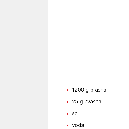
1200 g brašna
25 g kvasca
so
voda