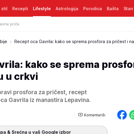
 stil
Recepti
Lifestyle
Astrologija
Porodica
Bašta
Stan
avne priče
bije
Recept oca Gavrila: kako se sprema prosfora za pričest i na
rila: kako se sprema prosfo
u u crkvi
ravi prosfora za pričest, recept
oca Gavrila iz manastira Lepavina.
Komentariši
pa & Srećna u vaš Google izbor