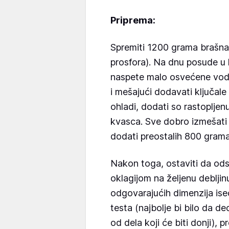
Priprema:
Spremiti 1200 grama brašna n
prosfora). Na dnu posude u 
naspete malo osvećene vodi
i mešajući dodavati ključal
ohladi, dodati so rastopljen
kvasca. Sve dobro izmešati 
dodati preostalih 800 grama
Nakon toga, ostaviti da odst
oklagijom na željenu deblji
odgovarajućih dimenzija ise
testa (najbolje bi bilo da de
od dela koji će biti donji), 