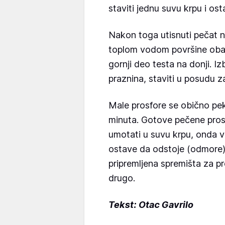
staviti jednu suvu krpu i ost
Nakon toga utisnuti pečat na
toplom vodom površine oba de
gornji deo testa na donji. I
praznina, staviti u posudu za
Male prosfore se obično pe
minuta. Gotove pečene prosfor
umotati u suvu krpu, onda v
ostave da odstoje (odmore) 
pripremljena spremišta za pr
drugo.
Tekst: Otac Gavrilo