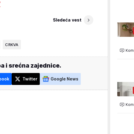
Sledeća vest
CRKVA
Kome
a i srećna zajednice.
book
Twitter
Google News
Kome