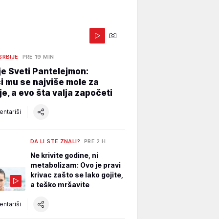
 SRBIJE
PRE 19 MIN
je Sveti Pantelejmon:
i mu se najviše mole za
je, a evo šta valja započeti
ntariši
DA LI STE ZNALI?
PRE 2 H
Ne krivite godine, ni
metabolizam: Ovo je pravi
krivac zašto se lako gojite,
a teško mršavite
ntariši