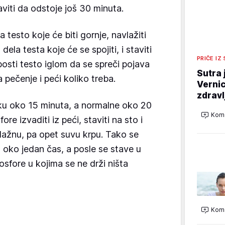
aviti da odstoje još 30 minuta.
 testo koje će biti gornje, navlažiti
la testa koje će se spojiti, i staviti
PRIČE IZ
zbosti testo iglom da se spreči pojava
Sutra 
 pečenje i peći koliko treba.
Vernic
zdravl
ku oko 15 minuta, a normalne oko 20
Kome
e izvaditi iz peći, staviti na sto i
lažnu, pa opet suvu krpu. Tako se
oko jedan čas, a posle se stave u
osfore u kojima se ne drži ništa
Kome