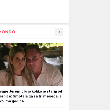
vane Jeremić krio koliko je stariji od
renice: Smotala ga za tri meseca, a
iko ima godina