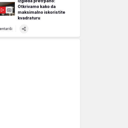
izgleda pretrpano:
Otkrivamo kako da
maksimalno iskoristite
kvadraturu
ntariši