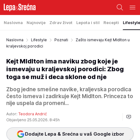
Naslovna
Najnovije
Zdrav život
Lepota i stil
Recepti
Lifestyl
Naslovna
Lifestyle
Poznati
Zašto ismevaju Kejt MIdlton u
kraljevskoj porodici
Kejt MIdlton ima naviku zbog koje je
ismevaju u kraljevskoj porodici: Zbog
toga se muž i deca sklone od nje
Zbog jedne smešne navike, kraljevska porodica
često ismeva i zadirkuje Kejt Midlton. Princeza to
nije uspela da promeni...
Autor:
Teodora Andrić
Objavljeno 25.05.2026. 8:45h
Dodajte Lepa & Srećna u vaš Google izbor