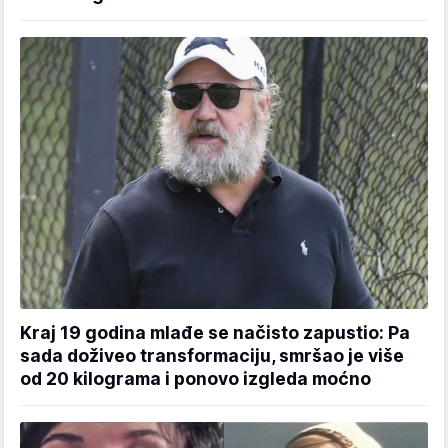
Kraj 19 godina mlađe se načisto zapustio: Pa
sada doživeo transformaciju, smršao je više
od 20 kilograma i ponovo izgleda moćno