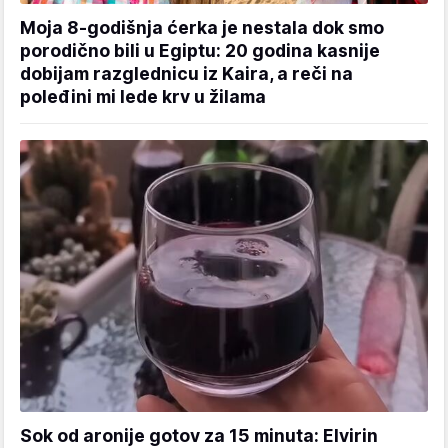
Moja 8-godišnja ćerka je nestala dok smo
porodično bili u Egiptu: 20 godina kasnije
dobijam razglednicu iz Kaira, a reči na
poleđini mi lede krv u žilama
Sok od aronije gotov za 15 minuta: Elvirin