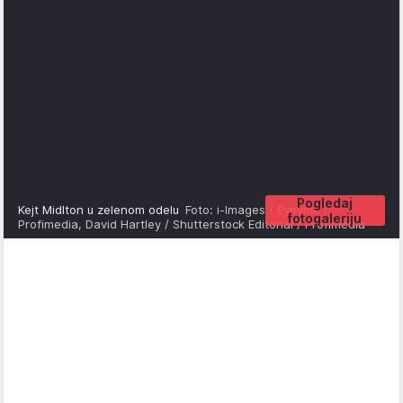
Pogledaj
Kejt Midlton u zelenom odelu
Foto: i-Images / Eyevine /
fotogaleriju
Profimedia, David Hartley / Shutterstock Editorial / Profimedia