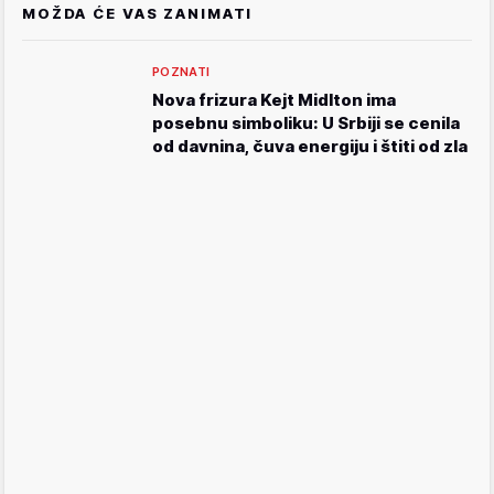
MOŽDA ĆE VAS ZANIMATI
POZNATI
Nova frizura Kejt Midlton ima
posebnu simboliku: U Srbiji se cenila
od davnina, čuva energiju i štiti od zla