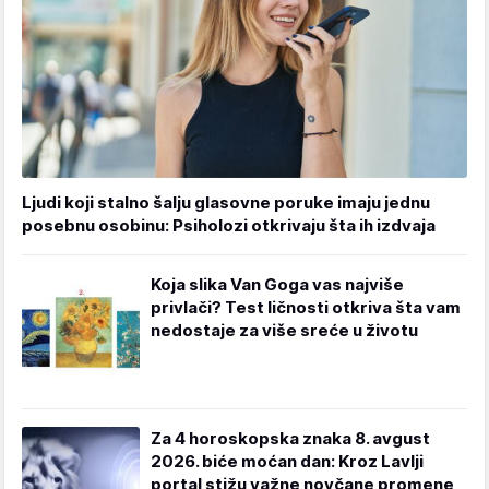
Ljudi koji stalno šalju glasovne poruke imaju jednu
posebnu osobinu: Psiholozi otkrivaju šta ih izdvaja
Koja slika Van Goga vas najviše
privlači? Test ličnosti otkriva šta vam
nedostaje za više sreće u životu
Za 4 horoskopska znaka 8. avgust
2026. biće moćan dan: Kroz Lavlji
portal stižu važne novčane promene