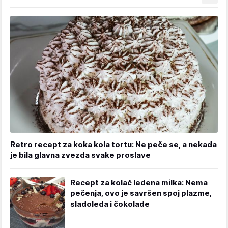
Retro recept za koka kola tortu: Ne peče se, a nekada
je bila glavna zvezda svake proslave
Recept za kolač ledena milka: Nema
pečenja, ovo je savršen spoj plazme,
sladoleda i čokolade