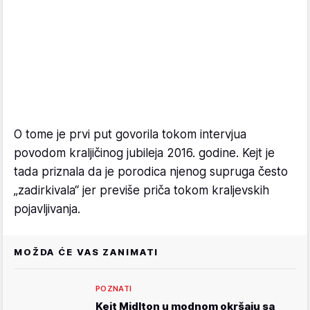
O tome je prvi put govorila tokom intervjua
povodom kraljičinog jubileja 2016. godine. Kejt je
tada priznala da je porodica njenog supruga često
„zadirkivala“ jer previše priča tokom kraljevskih
pojavljivanja.
MOŽDA ĆE VAS ZANIMATI
POZNATI
Kejt Midlton u modnom okršaju sa