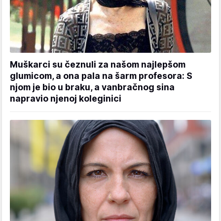
Muškarci su čeznuli za našom najlepšom
glumicom, a ona pala na šarm profesora: S
njom je bio u braku, a vanbračnog sina
napravio njenoj koleginici