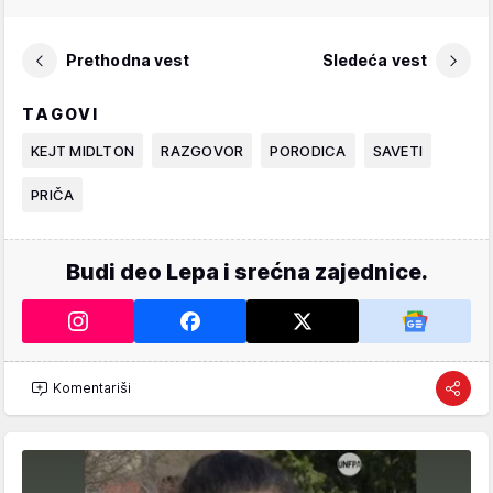
Prethodna vest
Sledeća vest
TAGOVI
KEJT MIDLTON
RAZGOVOR
PORODICA
SAVETI
PRIČA
Budi deo Lepa i srećna zajednice.
Komentariši