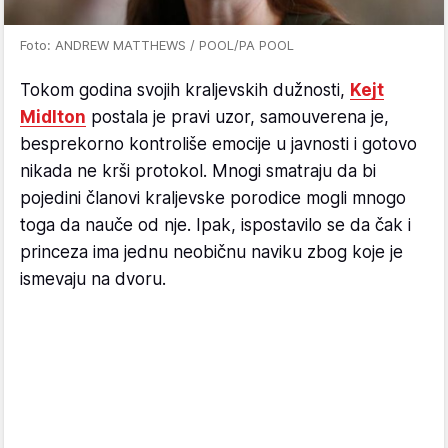
Foto: ANDREW MATTHEWS / POOL/PA POOL
Tokom godina svojih kraljevskih dužnosti,
Kejt
Midlton
postala je pravi uzor, samouverena je,
besprekorno kontroliše emocije u javnosti i gotovo
nikada ne krši protokol. Mnogi smatraju da bi
pojedini članovi kraljevske porodice mogli mnogo
toga da nauče od nje. Ipak, ispostavilo se da čak i
princeza ima jednu neobičnu naviku zbog koje je
ismevaju na dvoru.