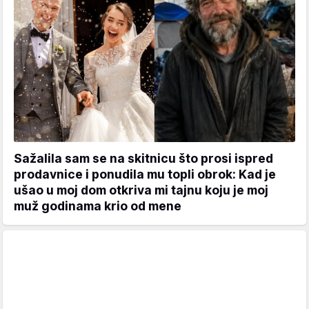
Sažalila sam se na skitnicu što prosi ispred
prodavnice i ponudila mu topli obrok: Kad je
ušao u moj dom otkriva mi tajnu koju je moj
muž godinama krio od mene