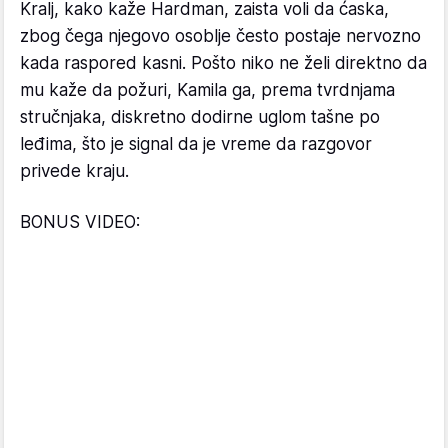
Kralj, kako kaže Hardman, zaista voli da ćaska,
zbog čega njegovo osoblje često postaje nervozno
kada raspored kasni. Pošto niko ne želi direktno da
mu kaže da požuri, Kamila ga, prema tvrdnjama
stručnjaka, diskretno dodirne uglom tašne po
leđima, što je signal da je vreme da razgovor
privede kraju.
BONUS VIDEO: