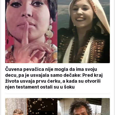
Čuvena pevačica nije mogla da ima svoju
decu, pa je usvajala samo dečake: Pred kraj
života usvaja prvu ćerku, a kada su otvorili
njen testament ostali su u šoku