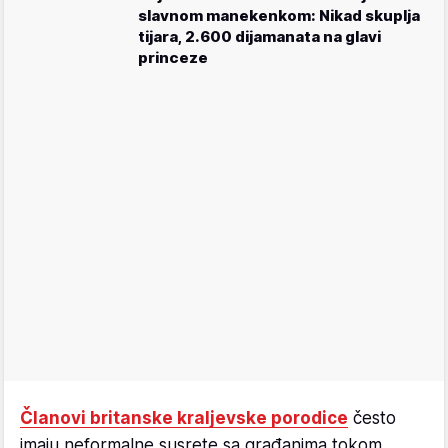
slavnom manekenkom: Nikad skuplja
tijara, 2.600 dijamanata na glavi
princeze
Članovi britanske kraljevske porodice
često
imaju neformalne susrete sa građanima tokom