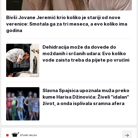
Bivši Jovane Jeremić krio koliko je stariji od nove
verenice: Smotala ga za tri meseca, a evo koliko ima
godina
Dehidracija može da dovede do
moždanih i srčanih udara: Evo koliko
vode zaista treba da pijete po vrućini
Slavna Spajsica upoznala muža preko
kume Harisa Džinovića: Živeli "idalan"
život, a onda isplivala sramna afera