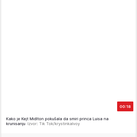
00:18
Kako je Kejt Midlton pokušala da smiri princa Luisa na
krunisanju
Izvor: Tik Tok/krystinkalvoy