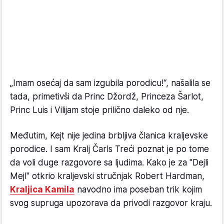
„Imam osećaj da sam izgubila porodicu!“, našalila se
tada, primetivši da Princ Džordž, Princeza Šarlot,
Princ Luis i Vilijam stoje prilično daleko od nje.
Međutim, Kejt nije jedina brbljiva članica kraljevske
porodice. I sam Kralj Čarls Treći poznat je po tome
da voli duge razgovore sa ljudima. Kako je za "Dejli
Mejl" otkrio kraljevski stručnjak Robert Hardman,
Kraljica Kamila
navodno ima poseban trik kojim
svog supruga upozorava da privodi razgovor kraju.