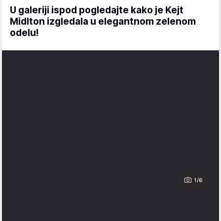
U galeriji ispod pogledajte kako je Kejt
Midlton izgledala u elegantnom zelenom
odelu!
1/6