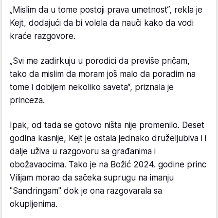
„Mislim da u tome postoji prava umetnost“, rekla je
Kejt, dodajući da bi volela da nauči kako da vodi
kraće razgovore.
„Svi me zadirkuju u porodici da previše pričam,
tako da mislim da moram još malo da poradim na
tome i dobijem nekoliko saveta“, priznala je
princeza.
Ipak, od tada se gotovo ništa nije promenilo. Deset
godina kasnije, Kejt je ostala jednako druželjubiva i i
dalje uživa u razgovoru sa građanima i
obožavaocima. Tako je na Božić 2024. godine princ
Vilijam morao da sačeka suprugu na imanju
"Sandringam" dok je ona razgovarala sa
okupljenima.