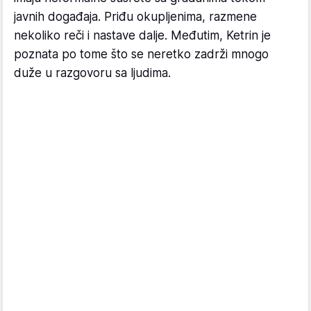
javnih događaja. Priđu okupljenima, razmene
nekoliko reči i nastave dalje. Međutim, Ketrin je
poznata po tome što se neretko zadrži mnogo
duže u razgovoru sa ljudima.