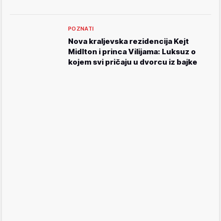
POZNATI
Nova kraljevska rezidencija Kejt
Midlton i princa Vilijama: Luksuz o
kojem svi pričaju u dvorcu iz bajke