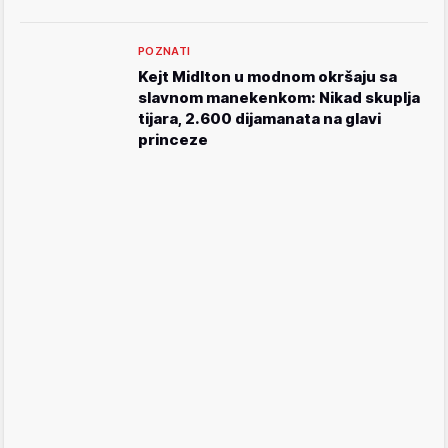
POZNATI
Kejt Midlton u modnom okršaju sa
slavnom manekenkom: Nikad skuplja
tijara, 2.600 dijamanata na glavi
princeze